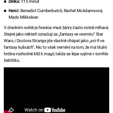
Délka:
115 minut
Herci:
Benedict Cumberbatch, Rachel McAdamsová,
Mads Mikkelsen
V dnešním světě je hranice mezi žánry často notně mlhavá.
Stejně jako někteří označují za „fantasy ve vesmíru“ Star
Wars, i Doctora Strange jde vlastně chápat jako „sci-fi ve
fantasy kulisách“. Nic to však nemění na tom, že má titulní
hrdina rozhodně blíž k magii, takže se lépe vyjímá v tomhle
žebříčku.