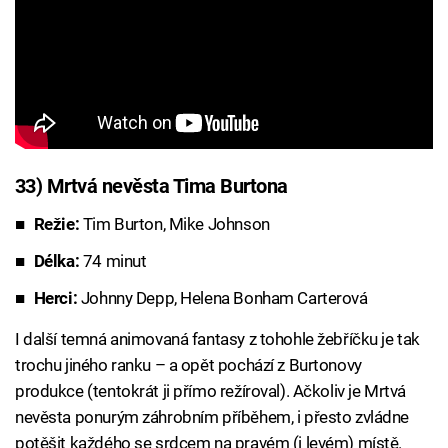
33) Mrtvá nevěsta Tima Burtona
Režie:
Tim Burton, Mike Johnson
Délka:
74 minut
Herci:
Johnny Depp, Helena Bonham Carterová
I další temná animovaná fantasy z tohohle žebříčku je tak
trochu jiného ranku – a opět pochází z Burtonovy
produkce (tentokrát ji přímo režíroval). Ačkoliv je Mrtvá
nevěsta ponurým záhrobním příběhem, i přesto zvládne
potěšit každého se srdcem na pravém (i levém) místě.