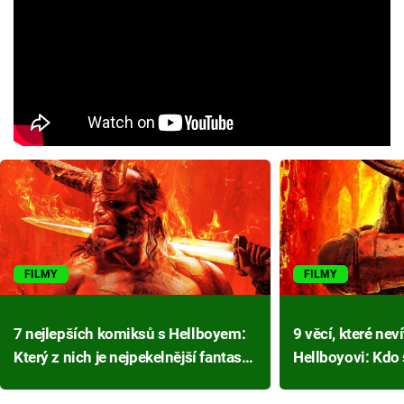
FILMY
FILMY
7 nejlepších komiksů s Hellboyem:
9 věcí, které ne
Který z nich je nejpekelnější fantasy
Hellboyovi: Kdo s
zábavou?
bude kultovní kl