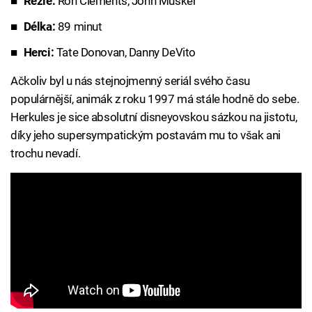
Režie:
Ron Clements, John Musker
Délka:
89 minut
Herci:
Tate Donovan, Danny DeVito
Ačkoliv byl u nás stejnojmenný seriál svého času
populárnější, animák z roku 1997 má stále hodně do sebe.
Herkules je sice absolutní disneyovskou sázkou na jistotu,
díky jeho supersympatickým postavám mu to však ani
trochu nevadí.