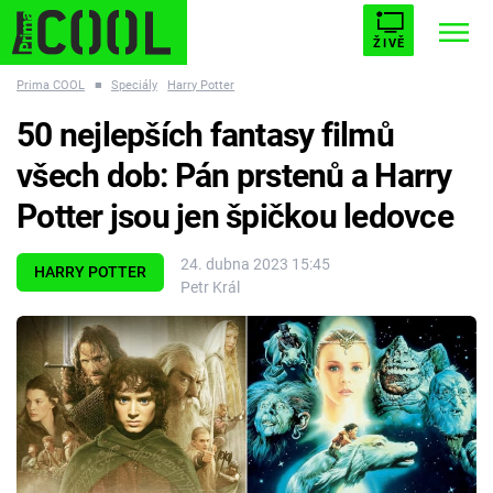
ŽIVĚ
Prima COOL
■
Speciály
Harry Potter
STARHOUSE
BUFFY, PŘEMOŽITELKA UPÍRŮ
Trendy:
50 nejlepších fantasy filmů
ESCAPE
PLNEJ KOTEL
AVENGERS 5
všech dob: Pán prstenů a Harry
Potter jsou jen špičkou ledovce
24. dubna 2023 15:45
HARRY POTTER
Petr Král
Témata
Filmy
Seriály
Hry