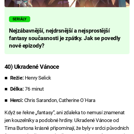
SERIÁLY
Nejzábavnější, nejdrsnější a nejsprostější
fantasy současnosti je zpátky. Jak se povedly
nové epizody?
40) Ukradené Vánoce
Režie:
Henry Selick
Délka:
76 minut
Herci:
Chris Sarandon, Catherine O´Hara
Když se řekne „fantasy“, ani zdaleka to nemusí znamenat
jen kouzelníky a podobné hrdiny. Ukradené Vánoce od
Tima Burtona krásně připomínají, že byly v srdci původních