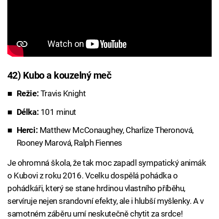
42) Kubo a kouzelný meč
Režie:
Travis Knight
Délka:
101 minut
Herci:
Matthew McConaughey, Charlize Theronová,
Rooney Marová, Ralph Fiennes
Je ohromná škola, že tak moc zapadl sympatický animák
o Kubovi z roku 2016. Vcelku dospělá pohádka o
pohádkáři, který se stane hrdinou vlastního příběhu,
servíruje nejen srandovní efekty, ale i hlubší myšlenky. A v
samotném záběru umí neskutečně chytit za srdce!