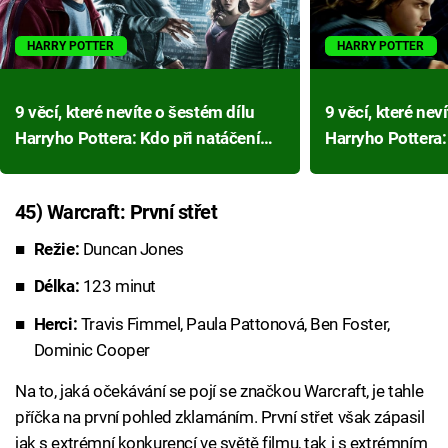
HARRY POTTER
HARRY POTTER
9 věcí, které nevíte o šestém dílu
9 věcí, které ne
Harryho Pottera: Kdo při natáčení
Harryho Pottera:
bojoval s alkoholismem a kdo
nahota Harryho 
s rakovinou?
45) Warcraft: První střet
Režie:
Duncan Jones
Délka:
123 minut
Herci:
Travis Fimmel, Paula Pattonová, Ben Foster,
Dominic Cooper
Na to, jaká očekávání se pojí se značkou Warcraft, je tahle
příčka na první pohled zklamáním. První střet však zápasil
jak s extrémní konkurencí ve světě filmu, tak i s extrémním