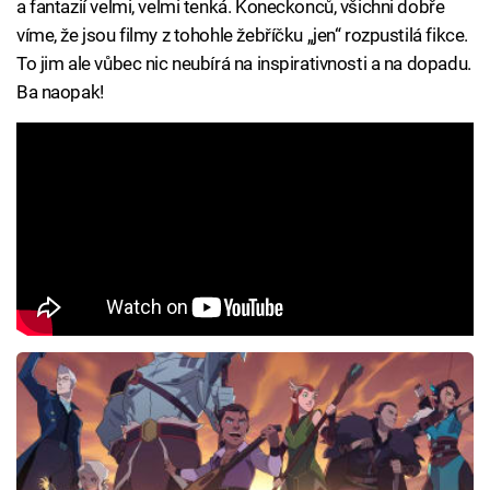
a fantazií velmi, velmi tenká. Koneckonců, všichni dobře
víme, že jsou filmy z tohohle žebříčku „jen“ rozpustilá fikce.
To jim ale vůbec nic neubírá na inspirativnosti a na dopadu.
Ba naopak!