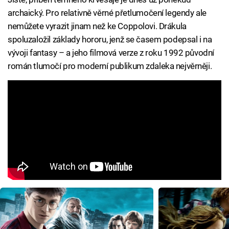
archaický. Pro relativně věrné přetlumočení legendy ale
nemůžete vyrazit jinam než ke Coppolovi. Drákula
spoluzaložil základy hororu, jenž se časem podepsal i na
vývoji fantasy – a jeho filmová verze z roku 1992 původní
román tlumočí pro moderní publikum zdaleka nejvěrněji.