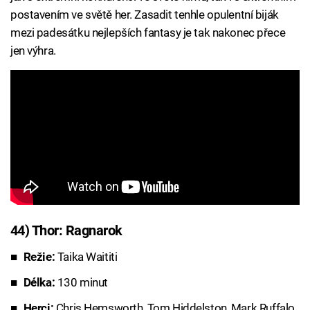
postavením ve světě her. Zasadit tenhle opulentní biják
mezi padesátku nejlepších fantasy je tak nakonec přece
jen výhra.
44) Thor: Ragnarok
Režie:
Taika Waititi
Délka:
130 minut
Herci:
Chris Hemsworth, Tom Hiddelston, Mark Ruffalo,