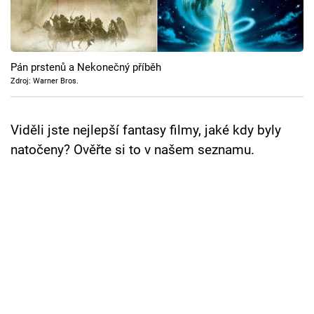
Cool Esport
Pořady
Pán prstenů a Nekonečný příběh
TV Program
Zdroj: Warner Bros.
Sledujte prima+
Viděli jste nejlepší fantasy filmy, jaké kdy byly
natočeny? Ověřte si to v našem seznamu.
Přihlášení
Sledujte nás