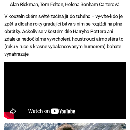
Alan Rickman, Tom Felton, Helena Bonham Carterová
V kouzelnickém světě začíná jít do tuhého – vy-víte-kdo je
zpět a dlouhé roky gradující bitva s ním se rozjíždí na plné
obrátky. Ačkoliv se v šestém díle Harryho Pottera ani
zdaleka nedočkáme vyvrcholení, houstnoucí atmosféra to
(ruku v ruce s krásně vybalancovaným humorem) bohatě
vynahrazuje.