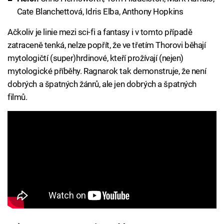
Cate Blanchettová, Idris Elba, Anthony Hopkins
Ačkoliv je linie mezi sci-fi a fantasy i v tomto případě
zatraceně tenká, nelze popřít, že ve třetím Thorovi běhají
mytologičtí (super)hrdinové, kteří prožívají (nejen)
mytologické příběhy. Ragnarok tak demonstruje, že není
dobrých a špatných žánrů, ale jen dobrých a špatných
filmů.