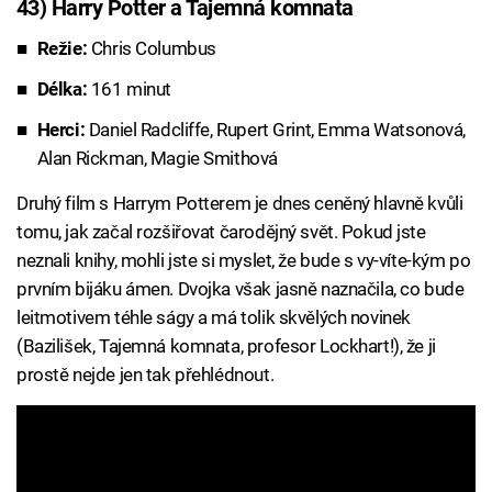
43) Harry Potter a Tajemná komnata
Režie:
Chris Columbus
Délka:
161 minut
Herci:
Daniel Radcliffe, Rupert Grint, Emma Watsonová,
Alan Rickman, Magie Smithová
Druhý film s Harrym Potterem je dnes ceněný hlavně kvůli
tomu, jak začal rozšiřovat čarodějný svět. Pokud jste
neznali knihy, mohli jste si myslet, že bude s vy-víte-kým po
prvním bijáku ámen. Dvojka však jasně naznačila, co bude
leitmotivem téhle ságy a má tolik skvělých novinek
(Bazilišek, Tajemná komnata, profesor Lockhart!), že ji
prostě nejde jen tak přehlédnout.