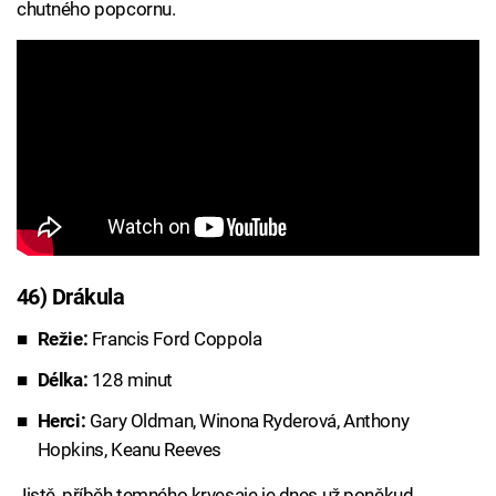
chutného popcornu.
46) Drákula
Režie:
Francis Ford Coppola
Délka:
128 minut
Herci:
Gary Oldman, Winona Ryderová, Anthony
Hopkins, Keanu Reeves
Jistě, příběh temného krvesaje je dnes už poněkud