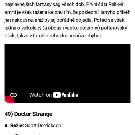
nejslavnějších fantasy ság všech dob. První část Relikvií
smrti je však tažena ke dnu tím, že poslední Harryho příběh
jen nakousne, aniž by jej pořádně dojedla. Pořád se však
jedná o velkolepý (a občas i vcelku dojemný) potterovský
biják, takže v tomhle žebříčku nemůže chybět.
49) Doctor Strange
Režie:
Scott Derrickson