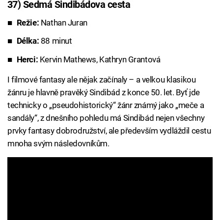
37) Sedmá Sindibádova cesta
Režie:
Nathan Juran
Délka:
88 minut
Herci:
Kervin Mathews, Kathryn Grantová
I filmové fantasy ale nějak začínaly – a velkou klasikou
žánru je hlavně pravěký Sindibád z konce 50. let. Byť jde
technicky o „pseudohistorický“ žánr známý jako „meče a
sandály“, z dnešního pohledu má Sindibád nejen všechny
prvky fantasy dobrodružství, ale především vydláždil cestu
mnoha svým následovníkům.