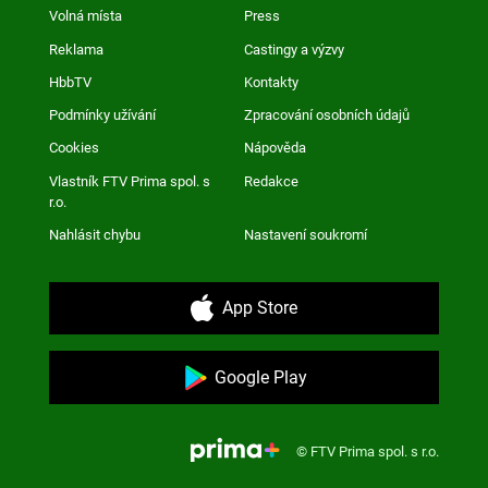
Volná místa
Press
Reklama
Castingy a výzvy
HbbTV
Kontakty
Podmínky užívání
Zpracování osobních údajů
Cookies
Nápověda
Vlastník FTV Prima spol. s
Redakce
r.o.
Nahlásit chybu
Nastavení soukromí
App Store
Google Play
© FTV Prima spol. s r.o.