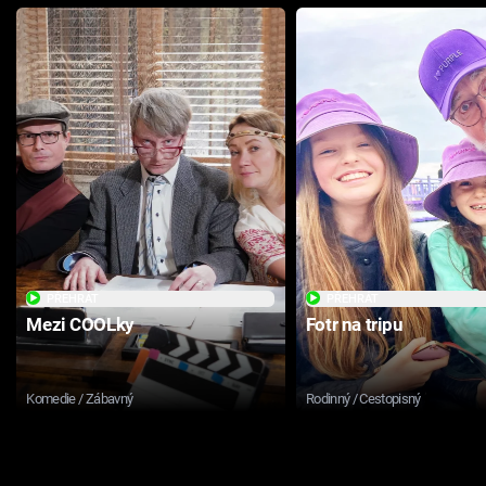
PŘEHRÁT
PŘEHRÁT
Mezi COOLky
Fotr na tripu
Komedie / Zábavný
Rodinný / Cestopisný