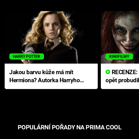
HARRY POTTER
KINOFILMY
Jakou barvu kůže má mít
RECENZE: Smrtelné zlo se
Hermiona? Autorka Harryho
opět probudi
Pottera přišla s ráznou
přichází s n
odpovědí
hororovou n
POPULÁRNÍ POŘADY NA PRIMA COOL