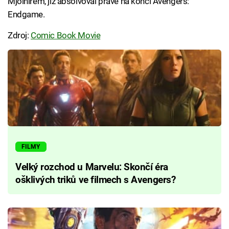
Mjölnirem, již absolvoval právě na konci Avengers:
Endgame.
Zdroj:
Comic Book Movie
FILMY
Velký rozchod u Marvelu: Skončí éra
ošklivých triků ve filmech s Avengers?