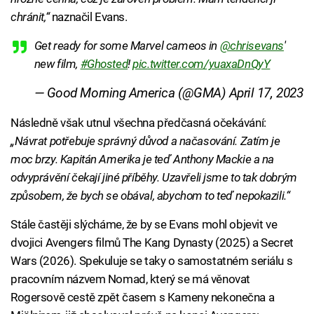
chránit,“
naznačil Evans.
Get ready for some Marvel cameos in
@chrisevans
'
new film,
#Ghosted
!
pic.twitter.com/yuaxaDnQyY
— Good Morning America (@GMA)
April 17, 2023
Následně však utnul všechna předčasná očekávání:
„Návrat potřebuje správný důvod a načasování. Zatím je
moc brzy. Kapitán Amerika je teď Anthony Mackie a na
odvyprávění čekají jiné příběhy. Uzavřeli jsme to tak dobrým
způsobem, že bych se obával, abychom to teď nepokazili.“
Stále častěji slýcháme, že by se Evans mohl objevit ve
dvojici Avengers filmů The Kang Dynasty (2025) a Secret
Wars (2026). Spekuluje se taky o samostatném seriálu s
pracovním názvem Nomad, který se má věnovat
Rogersově cestě zpět časem s Kameny nekonečna a