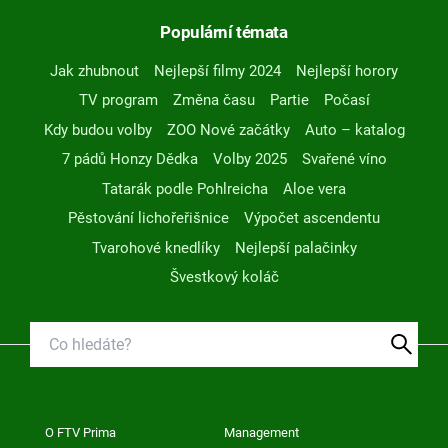
Populární témata
Jak zhubnout
Nejlepší filmy 2024
Nejlepší horory
TV program
Změna času
Partie
Počasí
Kdy budou volby
ZOO Nové začátky
Auto – katalog
7 pádů Honzy Dědka
Volby 2025
Svařené víno
Tatarák podle Pohlreicha
Aloe vera
Pěstování lichořeřišnice
Výpočet ascendentu
Tvarohové knedlíky
Nejlepší palačinky
Švestkový koláč
O FTV Prima
Management