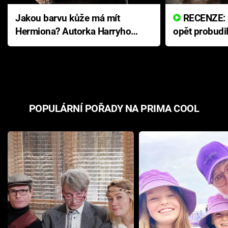
Jakou barvu kůže má mít
RECENZE: Smrtelné zlo se
Hermiona? Autorka Harryho
opět probudi
Pottera přišla s ráznou
přichází s n
odpovědí
hororovou n
POPULÁRNÍ POŘADY NA PRIMA COOL