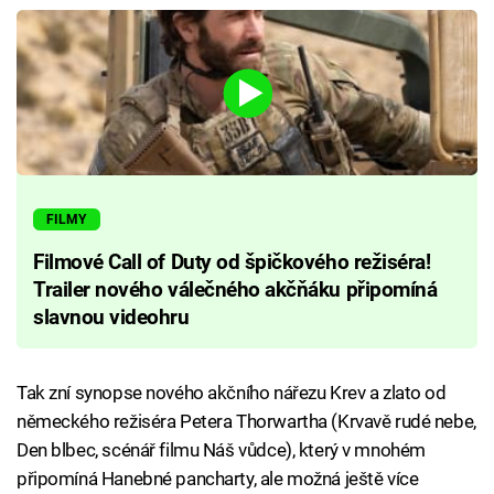
FILMY
Filmové Call of Duty od špičkového režiséra!
Trailer nového válečného akčňáku připomíná
slavnou videohru
Tak zní synopse nového akčního nářezu Krev a zlato od
německého režiséra Petera Thorwartha (Krvavě rudé nebe,
Den blbec, scénář filmu Náš vůdce), který v mnohém
připomíná Hanebné pancharty, ale možná ještě více