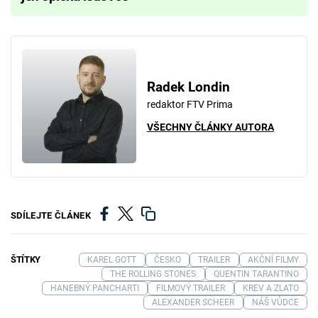
Radek Londin
redaktor FTV Prima
VŠECHNY ČLÁNKY AUTORA
SDÍLEJTE ČLÁNEK
ŠTÍTKY
KAREL GOTT
ČESKO
TRAILER
AKČNÍ FILMY
THE ROLLING STONES
QUENTIN TARANTINO
HANEBNÝ PANCHARTI
FILMOVÝ TRAILER
KREV A ZLATO
ALEXANDER SCHEER
NÁŠ VŮDCE