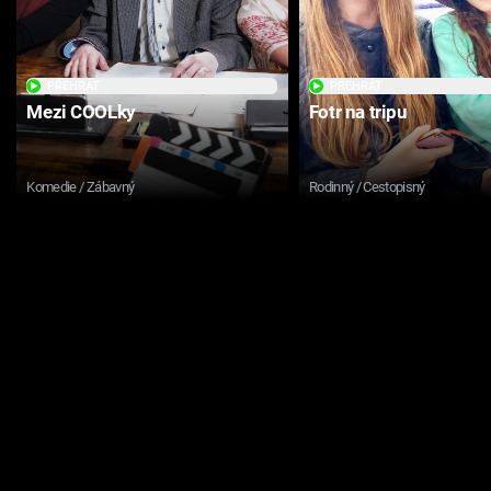
PŘEHRÁT
PŘEHRÁT
Mezi COOLky
Fotr na tripu
Komedie / Zábavný
Rodinný / Cestopisný