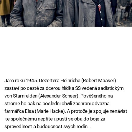
Cool Esport
Pořady
TV Program
Sledujte prima+
Přihlášení
Jaro roku 1945. Dezertéra Heinricha (Robert Maaser)
zastaví po cestě za dcerou hlídka SS vedená sadistickým
Sledujte nás
von Starnfelden (Alexander Scheer). Pověšeného na
stromě ho pak na poslední chvíli zachrání odvážná
farmářka Elsa (Marie Hacke). A protože je spojuje nenávist
ke společnému nepříteli, pustí se oba do boje za
spravedlnost a budoucnost svých rodin...