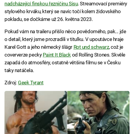
nadcházející finskou řezničinu Sisu
. Streamovací premiéry
stylového krváku, který se navíc točí kolem židovského
pokladu, se dočkáme už 26. května 2023.
Pokud vám na traileru přišlo něco povědomého, pak... jde
o detail, který jsme prozradili v titulku. V upoutávce hraje
Karel Gott a jeho německý šlágr
Rot und schwarz
, což je
coververze pecky
Paint It Black
od Rolling Stones. Skvěle
zapadá do atmosféry, ostatně většina filmu se v Česku
taky natáčela.
Zdroj:
Geek Tyrant