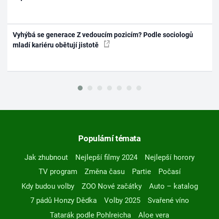
Vyhýbá se generace Z vedoucím pozicím? Podle sociologů
mladí kariéru obětují jistotě
Populární témata
Jak zhubnout
Nejlepší filmy 2024
Nejlepší horory
TV program
Změna času
Partie
Počasí
Kdy budou volby
ZOO Nové začátky
Auto – katalog
7 pádů Honzy Dědka
Volby 2025
Svařené víno
Tatarák podle Pohlreicha
Aloe vera