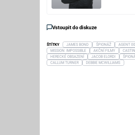
Vstoupit do diskuze
ŠTÍTKY
JAMES BOND
ŠPIONÁŽ
AGENT 0
MISSION: IMPOSSIBLE
AKČNÍ FILMY
CASTI
HERECKÉ OBSAZENÍ
JACOB ELORDI
ŠPIONÁ
CALLUM TURNER
DEBBIE MCWILLIAMS