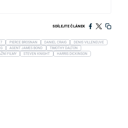
SDÍLEJTE ČLÁNEK
07
PIERCE BROSNAN
DANIEL CRAIG
DENIS VILLENEUVE
NG
AGENT JAMES BOND
TIMOTHY DALTON
ŽNÍ FILMY
STEVEN KNIGHT
HARRIS DICKINSON