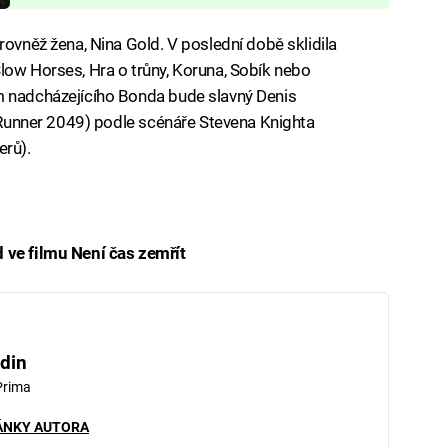
rovněž žena, Nina Gold. V poslední době sklidila
low Horses, Hra o trůny, Koruna, Sobík nebo
m nadcházejícího Bonda bude slavný Denis
e Runner 2049) podle scénáře Stevena Knighta
erů).
 ve filmu Není čas zemřít
iled to fetch
din
Prima
ÁNKY AUTORA