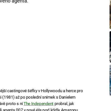
ového agenta.
ější castingové šéfky v Hollywoodu a herce pro
či (1981) až po poslední snímek s Danielem
ávě proto s ní
The Independent
probral, jak
oli agenta 007 v nové éře pod křídly Amazonu.