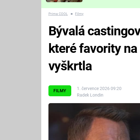
Které děsivé pecky vám
nejvíc zvednou tep?
Prima COOL
■
Filmy
Bývalá castingov
které favority n
vyškrtla
1. července 2026 09:20
FILMY
Radek Londin