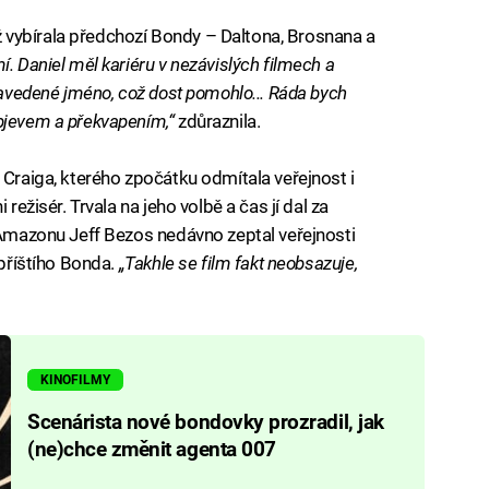
vybírala předchozí Bondy – Daltona, Brosnana a
. Daniel měl kariéru v nezávislých filmech a
 zavedené jméno, což dost pomohlo... Ráda bych
objevem a překvapením,“
zdůraznila.
 Craiga, kterého zpočátku odmítala veřejnost i
 režisér. Trvala na jeho volbě a čas jí dal za
f Amazonu Jeff Bezos nedávno zeptal veřejnosti
 příštího Bonda.
„Takhle se film fakt neobsazuje,
KINOFILMY
Scenárista nové bondovky prozradil, jak
(ne)chce změnit agenta 007