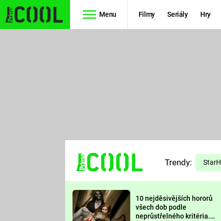
Menu
Filmy
Seriály
Hry
Seriály
Filmy
SIMPSONOVI
STAR WARS
HVĚZDNÁ
AVENGERS
BRÁNA
RYCHLE A
TEORIE
ZBĚSILE 10
Trendy:
VELKÉHO
Star
PREDÁTOR
TŘESKU
10 nejděsivějších hororů
FUTURAMA
všech dob podle
neprůstřelného kritéria.