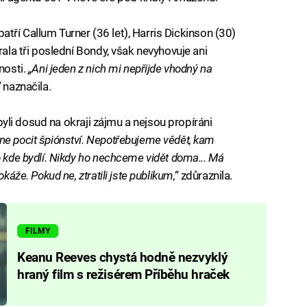
 patří Callum Turner (36 let), Harris Dickinson (30)
rala tři poslední Bondy, však nevyhovuje ani
nosti.
„Ani jeden z nich mi nepřijde vhodný na
“
naznačila.
í byli dosud na okraji zájmu a nejsou propíráni
ne pocit špiónství. Nepotřebujeme vědět, kam
o kde bydlí. Nikdy ho nechceme vidět doma... Má
káže. Pokud ne, ztratili jste publikum,“
zdůraznila.
FILMY
Keanu Reeves chystá hodně nezvyklý
hraný film s režisérem Příběhu hraček