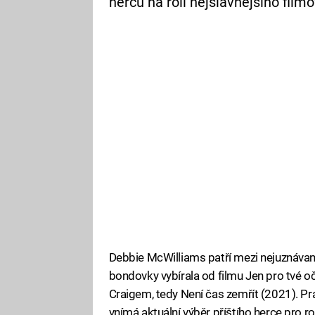
herců na roli nejslavnějšího film
Debbie McWilliams patří mezi nejuznávan
bondovky vybírala od filmu Jen pro tvé o
Craigem, tedy Není čas zemřít (2021). Pr
vnímá aktuální výběr příštího herce pro r