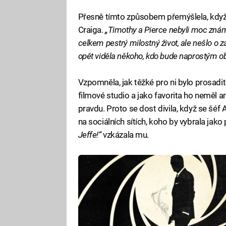
Přesně tímto způsobem přemýšlela, když 
Craiga.
„Timothy a Pierce nebyli moc známí
celkem pestrý milostný život, ale nešlo o
opět viděla někoho, kdo bude naprostým 
Vzpomněla, jak těžké pro ni bylo prosadit
filmové studio a jako favorita ho neměl ani
pravdu. Proto se dost divila, když se šé
na sociálních sítích, koho by vybrala jako
Jeffe!“
vzkázala mu.