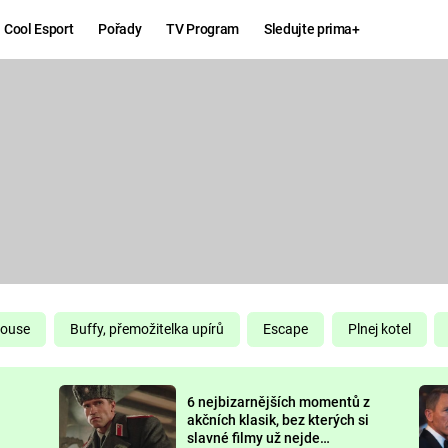
Cool Esport
Pořady
TV Program
Sledujte prima+
Hry
Zábava
MAFIA
ZÁBAVN
GALERI
GTA 6
NEJLEP
KINGDOM
KOMEDI
COME:
DELIVERANCE
CHUCK
House
Buffy, přemožitelka upírů
Escape
Plnej kotel
NORRIS
ESPORT
6 nejbizarnějších momentů z
DEADP
akčních klasik, bez kterých si
slavné filmy už nejde