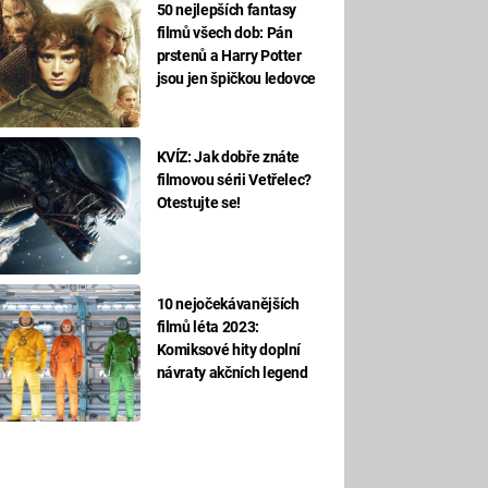
50 nejlepších fantasy
filmů všech dob: Pán
prstenů a Harry Potter
jsou jen špičkou ledovce
KVÍZ: Jak dobře znáte
filmovou sérii Vetřelec?
Otestujte se!
10 nejočekávanějších
filmů léta 2023:
Komiksové hity doplní
návraty akčních legend