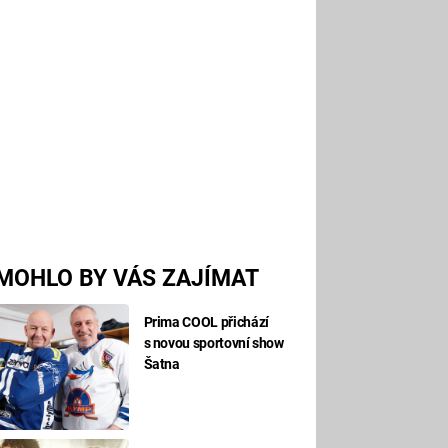
MOHLO BY VÁS ZAJÍMAT
Prima COOL přichází
s novou sportovní show
Šatna