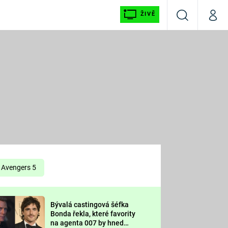
ŽIVĚ
Vyhledávání
Můj p
Prima+
É
CNN Prima NEWS
E
Prima FRESH
ŠÍ
Prima LIVING
E
Prima Ženy
Avengers 5
Prima LAJK
Bývalá castingová šéfka
OOL
Bonda řekla, které favority
Sledujte nás
na agenta 007 by hned