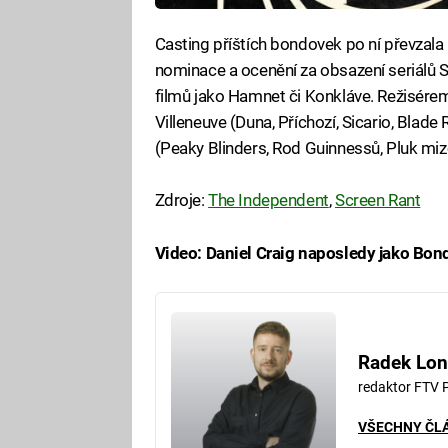
Casting příštích bondovek po ní převzala 
nominace a ocenění za obsazení seriálů S
filmů jako Hamnet či Konkláve. Režisére
Villeneuve (Duna, Příchozí, Sicario, Blad
(Peaky Blinders, Rod Guinnessů, Pluk miz
Zdroje:
The Independent
,
Screen Rant
Video: Daniel Craig naposledy jako Bond
Fa
Radek Lon
redaktor FTV 
VŠECHNY ČL