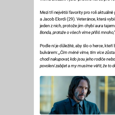
Mezi tři největší favority pro roli aktuálně
a Jacob Elordi (29). Veteránce, která vybí
jeden z nich, protože jim chybí aura tajem
Bonda, protože o všech víme příliš mnoho,
Podle ní je důležité, aby šlo o herce, kteř
bulvárem:
„Čím méně víme, tím více zůsta
chodí nakupovat, kdo jsou jeho rodiče neb
povolení zabíjet a my musíme věřit, že to do