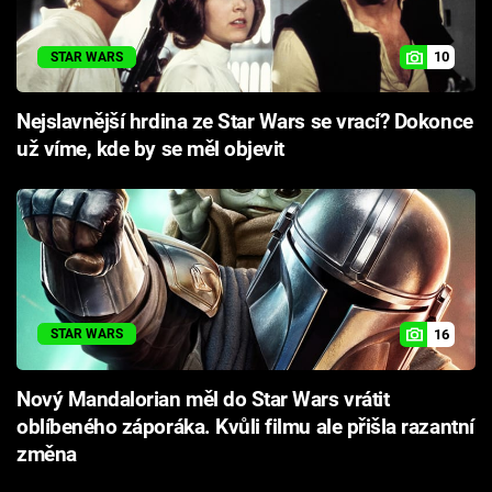
10
STAR WARS
Nejslavnější hrdina ze Star Wars se vrací? Dokonce
už víme, kde by se měl objevit
16
STAR WARS
Nový Mandalorian měl do Star Wars vrátit
oblíbeného záporáka. Kvůli filmu ale přišla razantní
změna