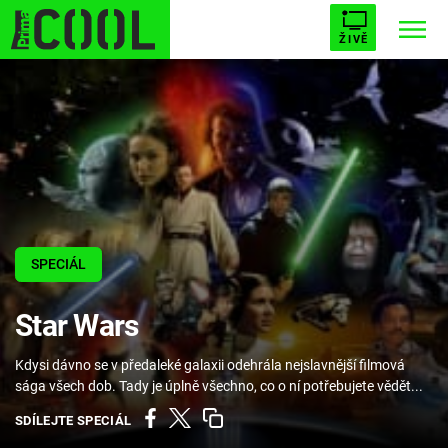
ŽIVĚ
STARHOUSE
BUFFY, PŘEMOŽITELKA UPÍRŮ
Trendy:
ESCAPE
PLNEJ KOTEL
AVENGERS 5
SPECIÁL
Témata
Star Wars
Filmy
Kdysi dávno se v předaleké galaxii odehrála nejslavnější filmová
Seriály
sága všech dob. Tady je úplně všechno, co o ní potřebujete vědět...
Hry
SDÍLEJTE SPECIÁL