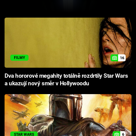
Cool Esport
Pořady
TV Program
Sledujte prima+
16
FILMY
Přihlášení
Dva hororové megahity totálně rozdrtily Star Wars
a ukazují nový směr v Hollywoodu
Sledujte nás
6
STAR WARS