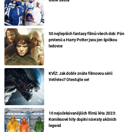
50 nejlepších fantasy filmů všech dob: Pán
prstenů a Harry Potter jsou jen špičkou
ledovce
KVÍZ: Jak dobře znáte filmovou sérii
Vetřelec? Otestujte se!
10 nejočekávanějších filmů léta 2023:
Komiksové hity doplní návraty akčních
legend