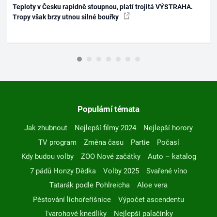
Teploty v Česku rapidně stoupnou, platí trojitá VÝSTRAHA.
Tropy však brzy utnou silné bouřky
Populární témata
Jak zhubnout
Nejlepší filmy 2024
Nejlepší horory
TV program
Změna času
Partie
Počasí
Kdy budou volby
ZOO Nové začátky
Auto – katalog
7 pádů Honzy Dědka
Volby 2025
Svařené víno
Tatarák podle Pohlreicha
Aloe vera
Pěstování lichořeřišnice
Výpočet ascendentu
Tvarohové knedlíky
Nejlepší palačinky