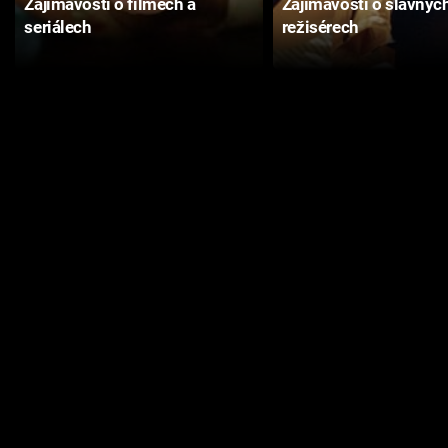
Zajímavosti o filmech a
Zajímavosti o slavnýc
seriálech
režisérech