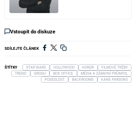
Vstoupit do diskuze
SDÍLEJTE ČLÁNEK
ŠTÍTKY
STAR WARS
HOLLYWOOD
HOROR
FILMOVÉ TRŽBY
TREND
GROGU
BOX OFFICE
MÉDIA A ZÁBAVNÍ PRŮMYSL
POSEDLOST
BACKROOMS
KANE PARSONS