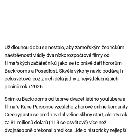
Už dlouhou dobu se nestalo, aby zámořským žebříčkům
návštěvnosti vládly dva nízkorozpočtové filmy od
filmařských začátečníků, jako se to právě daří hororům
Backrooms a Posedlost. Skvělé výkony navíc podávají i
celosvětově, což z nich dělá jedny z nejvýdělečnějších
počinů roku 2026.
Snímku Backrooms od teprve dvacetiletého youtubera a
filmaře Kane Parsonse vzešlého z horové online komunity
Creepypasta se předpovídal velice slibný start, ale otvírák
za 81 milionů dolarů (118 celosvětově) více než
dvojnásobně překonal predikce. Jde o historicky nejlepší