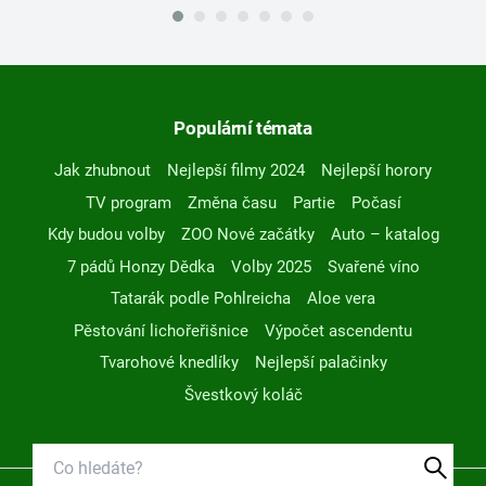
Populární témata
Jak zhubnout
Nejlepší filmy 2024
Nejlepší horory
TV program
Změna času
Partie
Počasí
Kdy budou volby
ZOO Nové začátky
Auto – katalog
7 pádů Honzy Dědka
Volby 2025
Svařené víno
Tatarák podle Pohlreicha
Aloe vera
Pěstování lichořeřišnice
Výpočet ascendentu
Tvarohové knedlíky
Nejlepší palačinky
Švestkový koláč