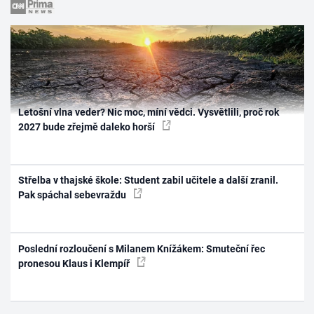
Letošní vlna veder? Nic moc, míní vědci. Vysvětlili, proč rok
2027 bude zřejmě daleko horší
Střelba v thajské škole: Student zabil učitele a další zranil.
Pak spáchal sebevraždu
Poslední rozloučení s Milanem Knížákem: Smuteční řec
pronesou Klaus i Klempíř