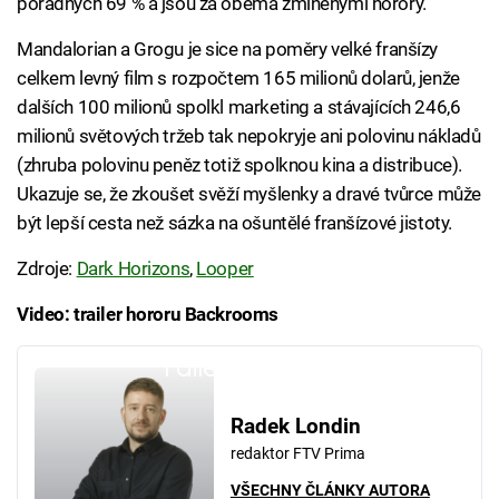
pořádných 69 % a jsou za oběma zmíněnými horory.
Mandalorian a Grogu je sice na poměry velké franšízy
celkem levný film s rozpočtem 165 milionů dolarů, jenže
dalších 100 milionů spolkl marketing a stávajících 246,6
milionů světových tržeb tak nepokryje ani polovinu nákladů
(zhruba polovinu peněz totiž spolknou kina a distribuce).
Ukazuje se, že zkoušet svěží myšlenky a dravé tvůrce může
být lepší cesta než sázka na ošuntělé franšízové jistoty.
Zdroje:
Dark Horizons
,
Looper
Video: trailer hororu Backrooms
Failed to fetch
Radek Londin
redaktor FTV Prima
VŠECHNY ČLÁNKY AUTORA