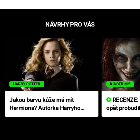
NÁVRHY PRO VÁS
HARRY POTTER
KINOFILMY
Jakou barvu kůže má mít
RECENZE: Smrtelné zlo se
Hermiona? Autorka Harryho
opět probudi
Pottera přišla s ráznou
přichází s n
odpovědí
hororovou n