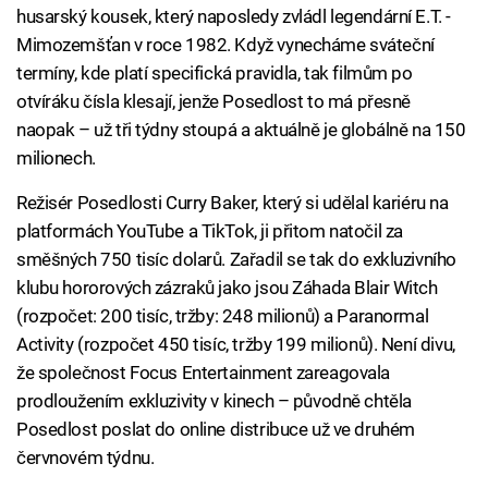
husarský kousek, který naposledy zvládl legendární E.T. -
Mimozemšťan v roce 1982. Když vynecháme sváteční
termíny, kde platí specifická pravidla, tak filmům po
otvíráku čísla klesají, jenže Posedlost to má přesně
naopak – už tři týdny stoupá a aktuálně je globálně na 150
milionech.
Režisér Posedlosti Curry Baker, který si udělal kariéru na
platformách YouTube a TikTok, ji přitom natočil za
směšných 750 tisíc dolarů. Zařadil se tak do exkluzivního
klubu hororových zázraků jako jsou Záhada Blair Witch
(rozpočet: 200 tisíc, tržby: 248 milionů) a Paranormal
Activity (rozpočet 450 tisíc, tržby 199 milionů). Není divu,
že společnost Focus Entertainment zareagovala
prodloužením exkluzivity v kinech – původně chtěla
Posedlost poslat do online distribuce už ve druhém
červnovém týdnu.