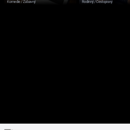
Komedie / Zábavný
Rodinný / Cestopisný