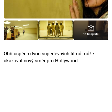
Cool Esport
Pořady
TV Program
16 fotografií
Sledujte prima+
Obří úspěch dvou superlevných filmů může
Přihlášení
ukazovat nový směr pro Hollywood.
Sledujte nás