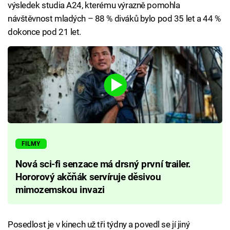
výsledek studia A24, kterému výrazně pomohla
návštěvnost mladých – 88 % diváků bylo pod 35 let a 44 %
dokonce pod 21 let.
FILMY
Nová sci-fi senzace má drsný první trailer.
Hororový akčňák servíruje děsivou
mimozemskou invazi
Posedlost je v kinech už tři týdny a povedl se jí jiný