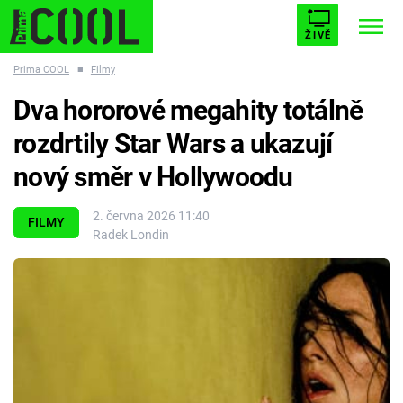
ŽIVĚ
Prima COOL
■
Filmy
STARHOUSE
BUFFY, PŘEMOŽITELKA UPÍRŮ
Trendy:
Dva hororové megahity totálně
ESCAPE
PLNEJ KOTEL
AVENGERS 5
rozdrtily Star Wars a ukazují
nový směr v Hollywoodu
2. června 2026 11:40
FILMY
Radek Londin
Témata
Filmy
Seriály
Hry