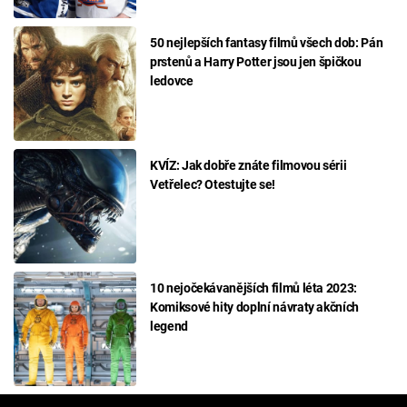
50 nejlepších fantasy filmů všech dob: Pán
prstenů a Harry Potter jsou jen špičkou
ledovce
KVÍZ: Jak dobře znáte filmovou sérii
Vetřelec? Otestujte se!
10 nejočekávanějších filmů léta 2023:
Komiksové hity doplní návraty akčních
legend