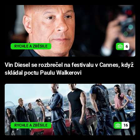
Cool Esport
Pořady
TV Program
6
RYCHLE A ZBĚSILE
Sledujte prima+
Vin Diesel se rozbrečel na festivalu v Cannes, když
Přihlášení
skládal poctu Paulu Walkerovi
Sledujte nás
16
RYCHLE A ZBĚSILE