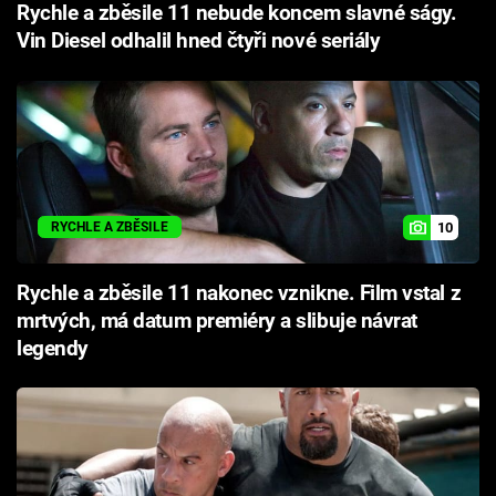
Rychle a zběsile 11 nebude koncem slavné ságy.
Vin Diesel odhalil hned čtyři nové seriály
10
RYCHLE A ZBĚSILE
Rychle a zběsile 11 nakonec vznikne. Film vstal z
mrtvých, má datum premiéry a slibuje návrat
legendy