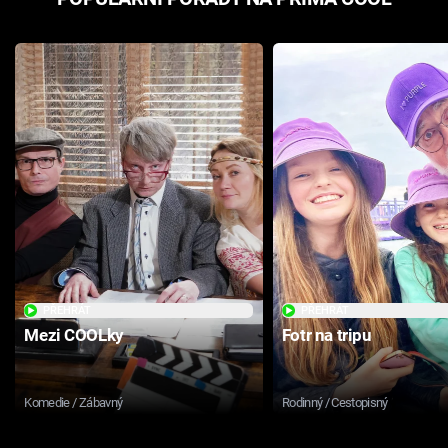
PŘEHRÁT
PŘEHRÁT
Mezi COOLky
Fotr na tripu
Komedie / Zábavný
Rodinný / Cestopisný