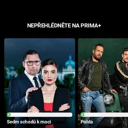
NEPŘEHLÉDNĚTE NA PRIMA+
PŘEHRÁT
PŘEHRÁT
Sedm schodů k moci
Polda