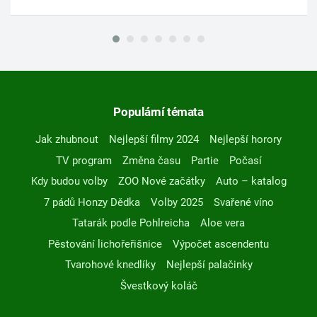
Populární témata
Jak zhubnout
Nejlepší filmy 2024
Nejlepší horory
TV program
Změna času
Partie
Počasí
Kdy budou volby
ZOO Nové začátky
Auto – katalog
7 pádů Honzy Dědka
Volby 2025
Svařené víno
Tatarák podle Pohlreicha
Aloe vera
Pěstování lichořeřišnice
Výpočet ascendentu
Tvarohové knedlíky
Nejlepší palačinky
Švestkový koláč