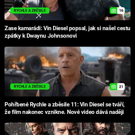
16
RYCHLE A ZBĚSILE
Zase kamarádi: Vin Diesel popsal, jak si našel cestu
zpátky k Dwaynu Johnsonovi
21
RYCHLE A ZBĚSILE
Pohřbené Rychle a zběsile 11: Vin Diesel se tváří,
že film nakonec vznikne. Nové video dává naději