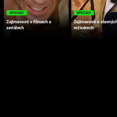
SPECIÁLY
SPECIÁLY
Zajímavosti o filmech a
Zajímavosti o slavnýc
seriálech
režisérech