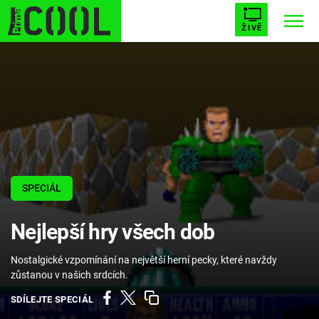
ŽIVĚ
STARHOUSE
BUFFY, PŘEMOŽITELKA UPÍRŮ
Trendy:
ESCAPE
PLNEJ KOTEL
AVENGERS 5
SPECIÁL
Témata
Nejlepší hry všech dob
Filmy
Nostalgické vzpomínání na největší herní pecky, které navždy
Seriály
zůstanou v našich srdcích.
Hry
SDÍLEJTE SPECIÁL