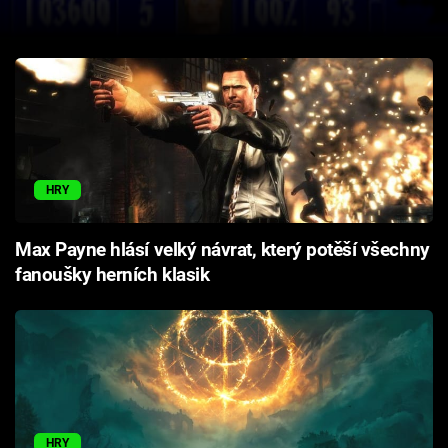
Cool Esport
Pořady
TV Program
Sledujte prima+
HRY
Přihlášení
Max Payne hlásí velký návrat, který potěší všechny
fanoušky herních klasik
Sledujte nás
HRY