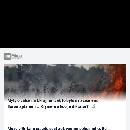
Mýty o válce na Ukrajině: Jak to bylo s nacismem,
Euromajdanem či Krymem a kdo je diktátor?
Muže v Británii srazilo šest aut, včetně policejního. Byl