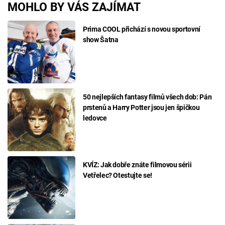
MOHLO BY VÁS ZAJÍMAT
Prima COOL přichází s novou sportovní
show Šatna
50 nejlepších fantasy filmů všech dob: Pán
prstenů a Harry Potter jsou jen špičkou
ledovce
KVÍZ: Jak dobře znáte filmovou sérii
Vetřelec? Otestujte se!