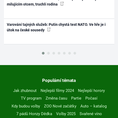
milujícím otcem, truchlí rodina
Varování tajných služeb: Putin chystá test NATO. Ve hře je i
útok na české sousedy
Populární témata
Jak zhubnout
Nejlepší filmy 2024
Nejlepší horory
TV program
Změna času
Partie
Počasí
Kdy budou volby
ZOO Nové začátky
Auto – katalog
7 pádů Honzy Dědka
Volby 2025
Svařené víno