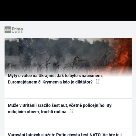
Mýty o válce na Ukrajině: Jak to bylo s nacismem,
Euromajdanem či Krymem a kdo je diktátor?
Muže v Británii srazilo šest aut, včetně policejního. Byl
milujícím otcem, truchlí rodina
Varování tajných služeb: Putin chystá test NATO. Ve hře je i