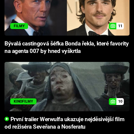
11
FILMY
Bývalá castingová šéfka Bonda řekla, které favority
na agenta 007 by hned vyškrtla
10
KINOFILMY
První trailer Werwulfa ukazuje nejděsivější film
od režiséra Seveřana a Nosferatu