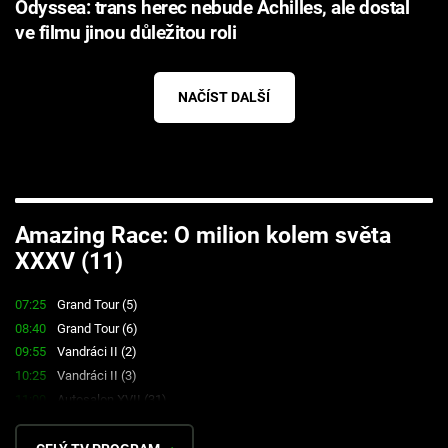
Odyssea: trans herec nebude Achilles, ale dostal
ve filmu jinou důležitou roli
NAČÍST DALŠÍ
Failed to fetch
Amazing Race: O milion kolem světa
XXXV (11)
07:25
Grand Tour (5)
08:40
Grand Tour (6)
09:55
Vandráci II (2)
10:25
Vandráci II (3)
11:00
Autosalon XVII (31)