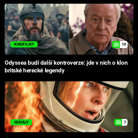
10
KINOFILMY
Odyssea budí další kontroverze: jde v nich o klon
britské herecké legendy
7
SERIÁLY