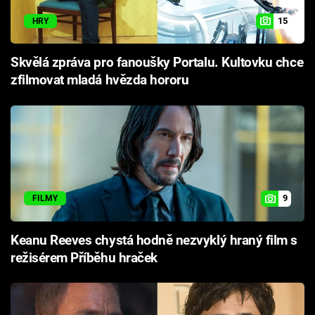
15
HRY
Skvělá zpráva pro fanoušky Portalu. Kultovku chce
zfilmovat mladá hvězda hororu
9
FILMY
Keanu Reeves chystá hodně nezvyklý hraný film s
režisérem Příběhu hraček