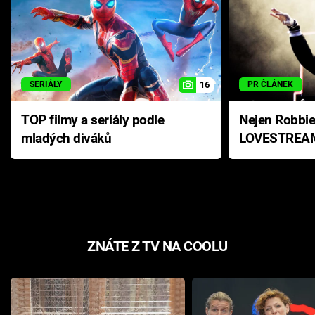
Cool Esport
Pořady
TV Program
16
SERIÁLY
PR ČLÁNEK
Sledujte prima+
TOP filmy a seriály podle
Nejen Robbie
mladých diváků
LOVESTREAM
hvězdy, které
Přihlášení
na největšíc
festivalech
Sledujte nás
ZNÁTE Z TV NA COOLU