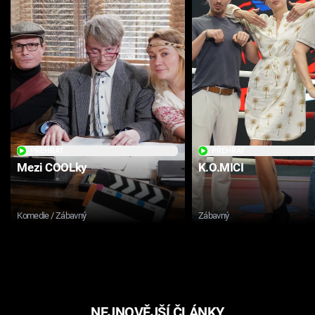
PŘEHRÁT
PŘEHRÁT
Mezi COOLky
K.O.MICI
Komedie / Zábavný
Zábavný
NEJNOVĚJŠÍ ČLÁNKY