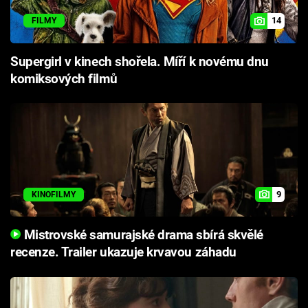
14
FILMY
Supergirl v kinech shořela. Míří k novému dnu
komiksových filmů
9
KINOFILMY
Mistrovské samurajské drama sbírá skvělé
recenze. Trailer ukazuje krvavou záhadu