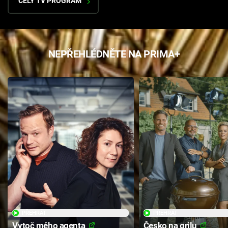
CELÝ TV PROGRAM
NEPŘEHLÉDNĚTE NA PRIMA+
PŘEHRÁT
PŘEHRÁT
Vytoč mého agenta
Česko na grilu