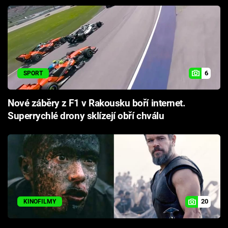
6
SPORT
Nové záběry z F1 v Rakousku boří internet.
Superrychlé drony sklízejí obří chválu
20
KINOFILMY