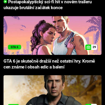
Postapokalyptický sci-fi hit v novém traileru
ukazuje brutální začátek konce
29
GTA 6
GTA 6 je skutečně dražší než ostatní hry. Kromě
cen známe i obsah edic a balení