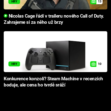
13
HRY
Nicolas Cage řádí v traileru nového Call of Duty.
Zahrajeme si za něho už brzy
10
HRY
Konkurence konzolí? Steam Machine v recenzích
boduje, ale cena ho tvrdě sráží