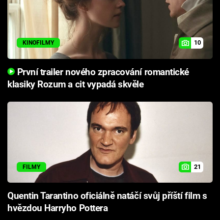
10
KINOFILMY
První trailer nového zpracování romantické
klasiky Rozum a cit vypadá skvěle
21
FILMY
Quentin Tarantino oficiálně natáčí svůj příští film s
hvězdou Harryho Pottera