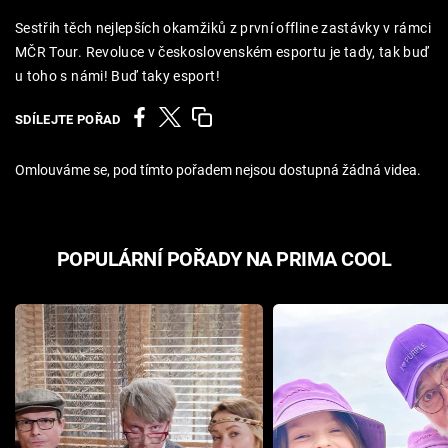
Cool Esport
Sestřih těch nejlepších okamžiků z první offline zastávky v rámci
MČR Tour. Revoluce v československém esportu je tady, tak buď
Pořady
u toho s námi! Buď taky esport!
TV Program
SDÍLEJTE POŘAD
Sledujte prima+
Omlouváme se, pod tímto pořadem nejsou dostupná žádná videa.
Přihlášení
POPULÁRNÍ POŘADY NA PRIMA COOL
Sledujte nás