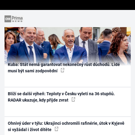
Kuba: Stát nemá garantovat nekonečný růst důchodů. Lidé
musí být sami zodpovědní
Blíží se další výheň: Teploty v Česku vyletí na 36 stupňů.
RADAR ukazuje, kdy přijde zvrat
Ohnivý úder v týlu: Ukrajinci ochromili rafinérie, útok v Kyjevě
si vyžádal i život dítěte