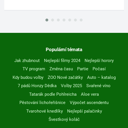
Populární témata
Jak zhubnout
Nejlepší filmy 2024
Nejlepší horory
TV program
Změna času
Partie
Počasí
Kdy budou volby
ZOO Nové začátky
Auto – katalog
7 pádů Honzy Dědka
Volby 2025
Svařené víno
Tatarák podle Pohlreicha
Aloe vera
Pěstování lichořeřišnice
Výpočet ascendentu
Tvarohové knedlíky
Nejlepší palačinky
Švestkový koláč