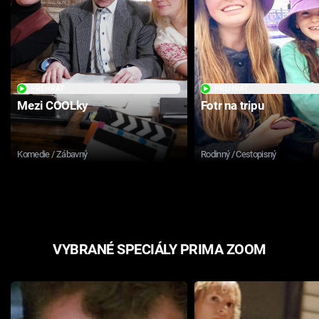
PŘEHRÁT
PŘEHRÁT
Mezi COOLky
Fotr na tripu
Komedie / Zábavný
Rodinný / Cestopisný
VYBRANÉ SPECIÁLY PRIMA ZOOM