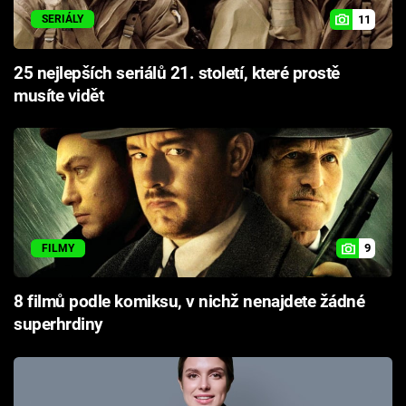
11
SERIÁLY
25 nejlepších seriálů 21. století, které prostě
musíte vidět
9
FILMY
8 filmů podle komiksu, v nichž nenajdete žádné
superhrdiny