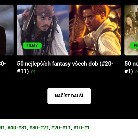
FILMY
F
30-
50 nejlepších fantasy všech dob (#20-
50 ne
#11)
#1)
NAČÍST DALŠÍ
41
,
#40-#31
,
#30-#21
,
#20-#11
,
#10-#1