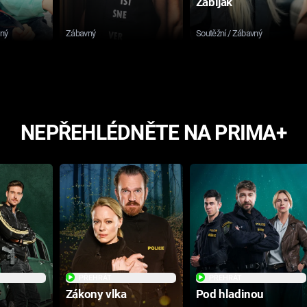
Zabiják
sný
Zábavný
Soutěžní / Zábavný
NEPŘEHLÉDNĚTE NA PRIMA+
PŘEHRÁT
PŘEHRÁT
Zákony vlka
Pod hladinou