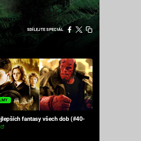
SDÍLEJTE SPECIÁL
ILMY
jlepších fantasy všech dob (#40-