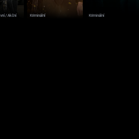
ivní / Akční
Kriminální
Kriminální