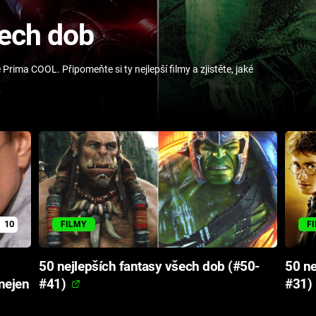
šech dob
e Prima COOL. Připomeňte si ty nejlepší filmy a zjistěte, jaké
10
FILMY
F
50 nejlepších fantasy všech dob (#50-
50 ne
nejen
#41)
#31)