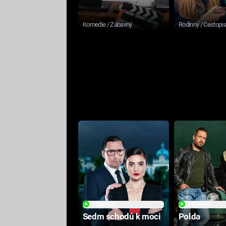
Komedie / Zábavný
Rodinný / Cestopi
PŘEHRÁT
PŘEHRÁT
Sedm schodů k moci
Polda