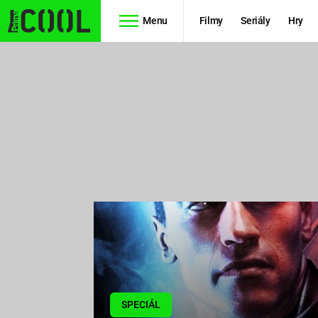
Menu
Filmy
Seriály
Hry
Seriály
Filmy
SIMPSONOVI
STAR WARS
HVĚZDNÁ
AVENGERS
BRÁNA
RYCHLE A
TEORIE
ZBĚSILE 10
VELKÉHO
PREDÁTOR
TŘESKU
FUTURAMA
SPECIÁL