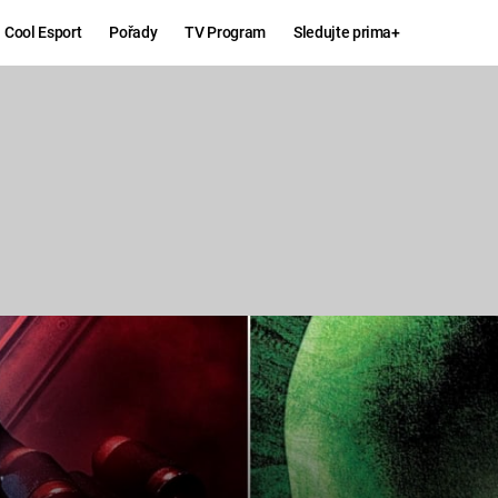
Cool Esport
Pořady
TV Program
Sledujte prima+
Hry
Zábava
MAFIA
ZÁBAVN
GALERI
GTA 6
NEJLEP
KINGDOM
KOMEDI
COME:
DELIVERANCE
CHUCK
NORRIS
ESPORT
DEADP