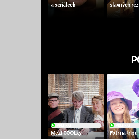
a seriálech
slavných rež
P
PŘEHRÁT
PŘEHRÁT
Mezi COOLky
Fotr na tripu