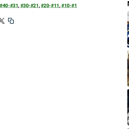
#40-#31
,
#30-#21
,
#20-#11
,
#10-#1