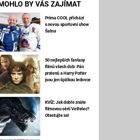
MOHLO BY VÁS ZAJÍMAT
Prima COOL přichází
s novou sportovní show
Šatna
50 nejlepších fantasy
filmů všech dob: Pán
prstenů a Harry Potter
jsou jen špičkou ledovce
KVÍZ: Jak dobře znáte
filmovou sérii Vetřelec?
Otestujte se!