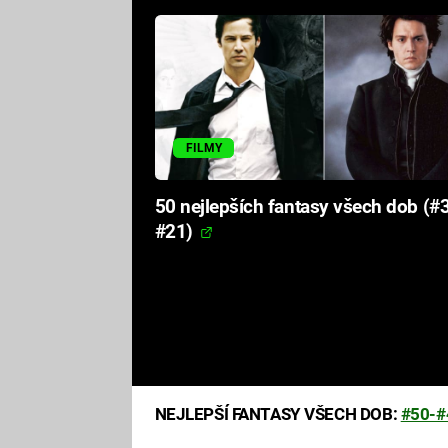
FILMY
50 nejlepších fantasy všech dob (#
#21)
NEJLEPŠÍ FANTASY VŠECH DOB:
#50-#