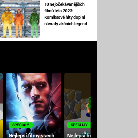
10 nejočekávanějších
filmů léta 2023:
Komiksové hity doplní
návraty akčních legend
M
SPECIÁLY
SPECIÁLY
Nejlepší filmy všech
Nejlepší hry všech