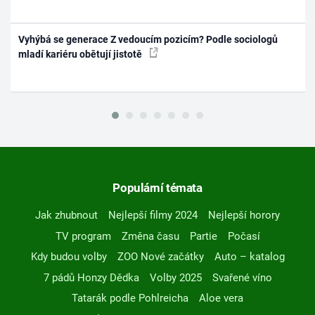
Vyhýbá se generace Z vedoucím pozicím? Podle sociologů
mladí kariéru obětují jistotě
Populární témata
Jak zhubnout
Nejlepší filmy 2024
Nejlepší horory
TV program
Změna času
Partie
Počasí
Kdy budou volby
ZOO Nové začátky
Auto – katalog
7 pádů Honzy Dědka
Volby 2025
Svařené víno
Tatarák podle Pohlreicha
Aloe vera