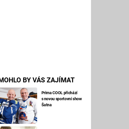
MOHLO BY VÁS ZAJÍMAT
Prima COOL přichází
s novou sportovní show
Šatna