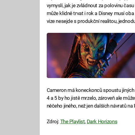
vymyslí, jak je zvládnout za polovinu čas
může klidně trvat i rok a Disney musí oba
vize nesejde s produkční realitou, jedno
Cameron má koneckonců spoustu jiných pro
4 a 5 by ho jistě mrzelo, zároveň ale může 
něčeho jiného, než jen dalších návratů na
Zdroj:
The Playlist
,
Dark Horizons