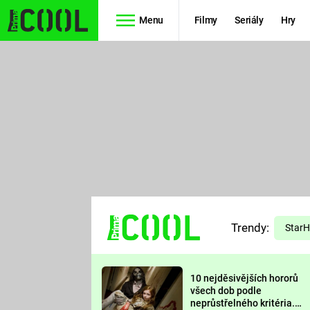
Menu
Filmy
Seriály
Hry
Seriály
Filmy
SIMPSONOVI
STAR WARS
HVĚZDNÁ
AVENGERS
BRÁNA
RYCHLE A
TEORIE
ZBĚSILE 10
Trendy:
VELKÉHO
Star
PREDÁTOR
TŘESKU
10 nejděsivějších hororů
FUTURAMA
všech dob podle
neprůstřelného kritéria.