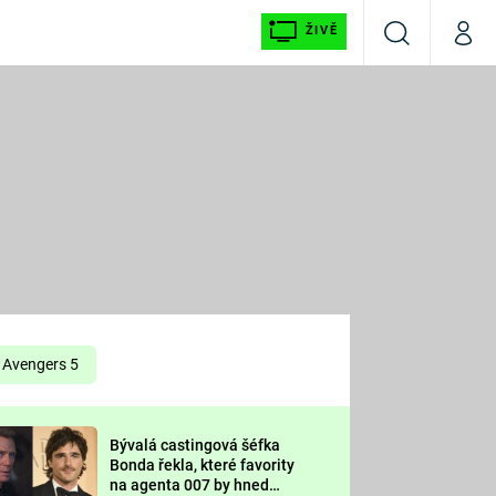
ŽIVĚ
Vyhledávání
Můj p
Prima+
É
CNN Prima NEWS
E
Prima FRESH
ŠÍ
Prima LIVING
E
Prima Ženy
Avengers 5
Prima LAJK
Bývalá castingová šéfka
OOL
Bonda řekla, které favority
Sledujte nás
na agenta 007 by hned