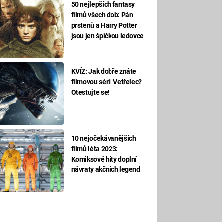
50 nejlepších fantasy
filmů všech dob: Pán
prstenů a Harry Potter
jsou jen špičkou ledovce
KVÍZ: Jak dobře znáte
filmovou sérii Vetřelec?
Otestujte se!
10 nejočekávanějších
filmů léta 2023:
Komiksové hity doplní
návraty akčních legend