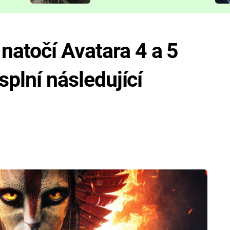
představit
atočí Avatara 4 a 5
 splní následující