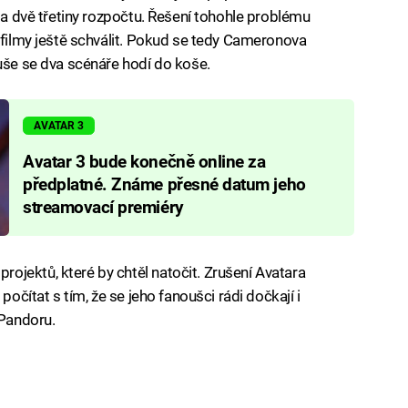
u a dvě třetiny rozpočtu. Řešení tohohle problému
 filmy ještě schválit. Pokud se tedy Cameronova
duše se dva scénáře hodí do koše.
AVATAR 3
Avatar 3 bude konečně online za
předplatné. Známe přesné datum jeho
streamovací premiéry
jektů, které by chtěl natočit. Zrušení Avatara
počítat s tím, že se jeho fanoušci rádi dočkají i
 Pandoru.