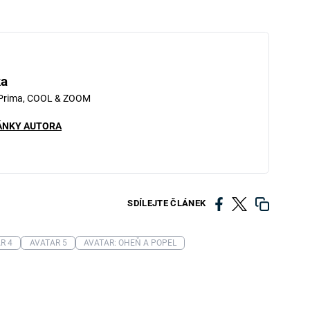
iled to fetch
ka
 Prima, COOL & ZOOM
ÁNKY AUTORA
SDÍLEJTE ČLÁNEK
R 4
AVATAR 5
AVATAR: OHEŇ A POPEL