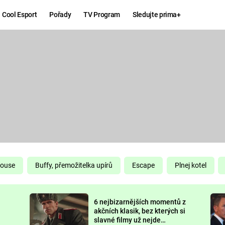
Cool Esport
Pořady
TV Program
Sledujte prima+
Hry
Zábava
MAFIA
ZÁBAVN
GALERI
GTA 6
NEJLEP
KINGDOM
KOMEDI
COME:
DELIVERANCE
CHUCK
House
Buffy, přemožitelka upírů
Escape
Plnej kotel
NORRIS
ESPORT
6 nejbizarnějších momentů z
DEADP
akčních klasik, bez kterých si
slavné filmy už nejde