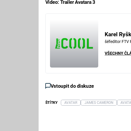
Video: Trailer Avatara 3
Fa
Karel Ryš
šéfeditor FTV
VŠECHNY ČL
Vstoupit do diskuze
ŠTÍTKY
AVATAR
JAMES CAMERON
AVATA