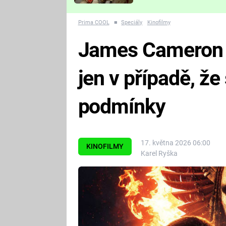
Které děsivé pecky vám
nejvíc zvednou tep?
Prima COOL
■
Speciály
Kinofilmy
James Cameron n
jen v případě, že
podmínky
17. května 2026 06:00
KINOFILMY
Karel Ryška