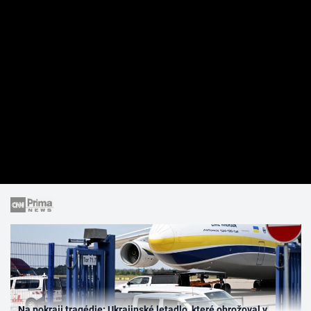
Na pokraji tragédie: Ukrajinské letadlo, které ohrožoval v