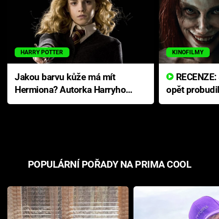
HARRY POTTER
KINOFILMY
Jakou barvu kůže má mít
RECENZE: Smrtelné zlo se
Hermiona? Autorka Harryho
opět probudi
Pottera přišla s ráznou
přichází s n
odpovědí
hororovou n
POPULÁRNÍ POŘADY NA PRIMA COOL