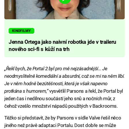
KINOFILMY
Jenna Ortega jako naivní robotka jde v traileru
nového sci-fi s kůží na trh
„Řekl bych, že Portal 2 byl pro mě nejzásadnější... Je
neodmyslitelně komediální a absurdní, což se mi na něm líbí.
Je v něm hodně bezútěšnosti, která je však napevno
protkána s humorem,“
vysvětlil Parsons a řekl, že Portal byl
jeden čas i nedílnou součástí jeho snů a nočních můr, z
čehož vzešlo množství nápadů použitých v Backrooms.
Těžko si představit, že by Parsons v sídle Valve řešil něco
jiného než právě adaptaci Portalu. Dost dobře se může