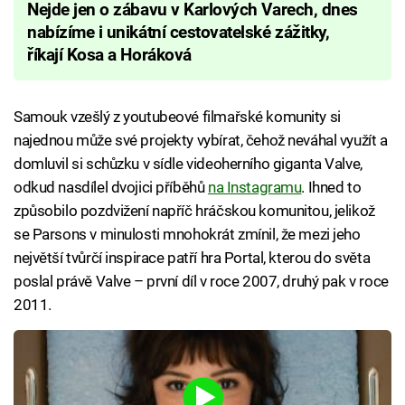
Nejde jen o zábavu v Karlových Varech, dnes
nabízíme i unikátní cestovatelské zážitky,
říkají Kosa a Horáková
Samouk vzešlý z youtubeové filmařské komunity si
najednou může své projekty vybírat, čehož neváhal využít a
domluvil si schůzku v sídle videoherního giganta Valve,
odkud nasdílel dvojici příběhů
na Instagramu
. Ihned to
způsobilo pozdvižení napříč hráčskou komunitou, jelikož
se Parsons v minulosti mnohokrát zmínil, že mezi jeho
největší tvůrčí inspirace patří hra Portal, kterou do světa
poslal právě Valve – první díl v roce 2007, druhý pak v roce
2011.