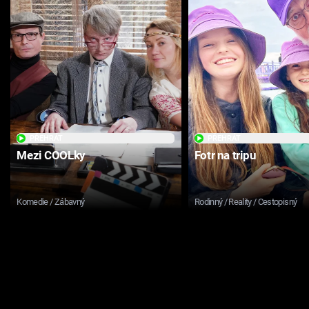
PŘEHRÁT
PŘEHRÁT
Mezi COOLky
Fotr na tripu
Komedie / Zábavný
Rodinný / Reality / Cestopisný