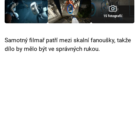
Cool Esport
15 fotografií
Pořady
TV Program
Samotný filmař patří mezi skalní fanoušky, takže
dílo by mělo být ve správných rukou.
Sledujte prima+
Přihlášení
Sledujte nás