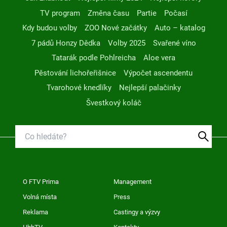
TV program
Změna času
Partie
Počasí
Kdy budou volby
ZOO Nové začátky
Auto – katalog
7 pádů Honzy Dědka
Volby 2025
Svařené víno
Tatarák podle Pohlreicha
Aloe vera
Pěstování lichořeřišnice
Výpočet ascendentu
Tvarohové knedlíky
Nejlepší palačinky
Švestkový koláč
O FTV Prima
Management
Volná místa
Press
Reklama
Castingy a výzvy