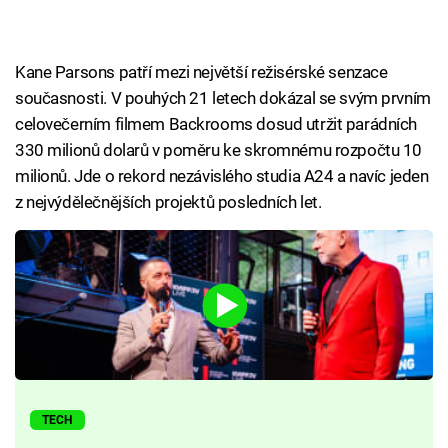
Kane Parsons patří mezi největší režisérské senzace
současnosti. V pouhých 21 letech dokázal se svým prvním
celovečerním filmem Backrooms dosud utržit parádních
330 milionů dolarů v poměru ke skromnému rozpočtu 10
milionů. Jde o rekord nezávislého studia A24 a navíc jeden
z nejvýdělečnějších projektů posledních let.
TECH