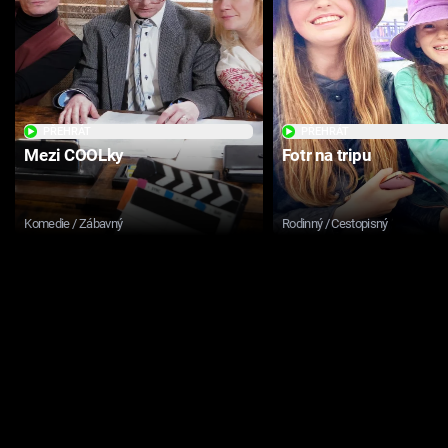
PŘEHRÁT
PŘEHRÁT
Mezi COOLky
Fotr na tripu
Komedie / Zábavný
Rodinný / Cestopisný