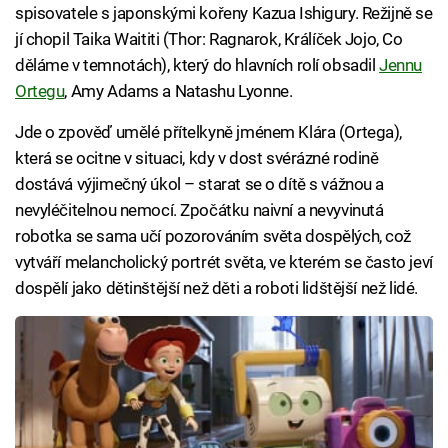
spisovatele s japonskými kořeny Kazua Ishigury. Režijně se
jí chopil Taika Waititi (Thor: Ragnarok, Králíček Jojo, Co
děláme v temnotách), který do hlavních rolí obsadil
Jennu
Ortegu
, Amy Adams a Natashu Lyonne.
Jde o zpověď umělé přítelkyně jménem Klára (Ortega),
která se ocitne v situaci, kdy v dost svérázné rodině
dostává výjimečný úkol – starat se o dítě s vážnou a
nevyléčitelnou nemocí. Zpočátku naivní a nevyvinutá
robotka se sama učí pozorováním světa dospělých, což
vytváří melancholický portrét světa, ve kterém se často jeví
dospělí jako dětinštější než děti a roboti lidštější než lidé.