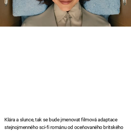
autora se chopil komediální specialista Taika
Cool Esport
Waititi.
Pořady
TV Program
Sledujte prima+
Přihlášení
Sledujte nás
Klára a slunce, tak se bude jmenovat filmová adaptace
stejnojmenného sci-fi románu od oceňovaného britského