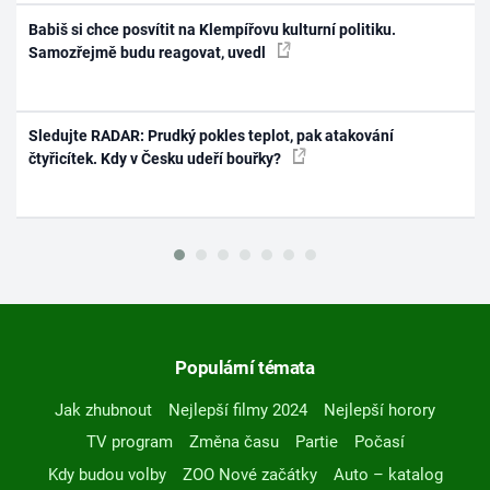
Babiš si chce posvítit na Klempířovu kulturní politiku.
Samozřejmě budu reagovat, uvedl
Sledujte RADAR: Prudký pokles teplot, pak atakování
čtyřicítek. Kdy v Česku udeří bouřky?
Populární témata
Jak zhubnout
Nejlepší filmy 2024
Nejlepší horory
TV program
Změna času
Partie
Počasí
Kdy budou volby
ZOO Nové začátky
Auto – katalog