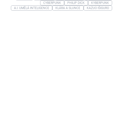
CYBERPUNK
PHILIP DICK
KYBERPUNK
A.I. UMĚLÁ INTELIGENCE
KLÁRA A SLUNCE
KAZUO IŠIGURO