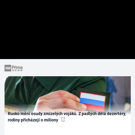
Rusko mění osudy zmizelých vojáků. Z padlých dělá dezertéry,
rodiny přicházejí o miliony