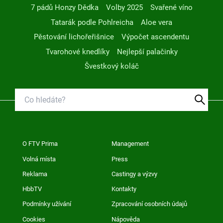
7 pádů Honzy Dědka
Volby 2025
Svařené víno
Tatarák podle Pohlreicha
Aloe vera
Pěstování lichořeřišnice
Výpočet ascendentu
Tvarohové knedlíky
Nejlepší palačinky
Švestkový koláč
O FTV Prima
Management
Volná místa
Press
Reklama
Castingy a výzvy
HbbTV
Kontakty
Podmínky užívání
Zpracování osobních údajů
Cookies
Nápověda