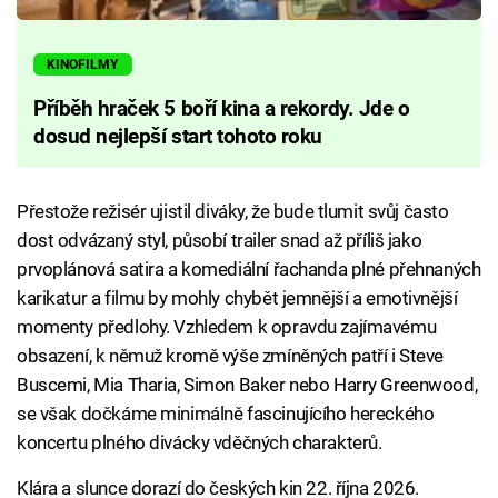
KINOFILMY
Příběh hraček 5 boří kina a rekordy. Jde o
dosud nejlepší start tohoto roku
Přestože režisér ujistil diváky, že bude tlumit svůj často
dost odvázaný styl, působí trailer snad až příliš jako
prvoplánová satira a komediální řachanda plné přehnaných
karikatur a filmu by mohly chybět jemnější a emotivnější
momenty předlohy. Vzhledem k opravdu zajímavému
obsazení, k němuž kromě výše zmíněných patří i Steve
Buscemi, Mia Tharia, Simon Baker nebo Harry Greenwood,
se však dočkáme minimálně fascinujícího hereckého
koncertu plného divácky vděčných charakterů.
Klára a slunce dorazí do českých kin 22. října 2026.