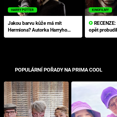
HARRY POTTER
KINOFILMY
Jakou barvu kůže má mít
RECENZE: Smrtelné zlo se
Hermiona? Autorka Harryho
opět probudi
Pottera přišla s ráznou
přichází s n
odpovědí
hororovou n
POPULÁRNÍ POŘADY NA PRIMA COOL