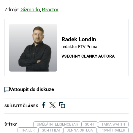
Zdroje:
Gizmodo
,
Reactor
Radek Londin
redaktor FTV Prima
VŠECHNY ČLÁNKY AUTORA
Vstoupit do diskuze
SDÍLEJTE ČLÁNEK
ŠTÍTKY
UMĚLÁ INTELIGENCE (AI)
SCI-FI
TAIKA WAITITI
TRAILER
SCI-FI FILM
JENNA ORTEGA
PRVNÍ TRAILER