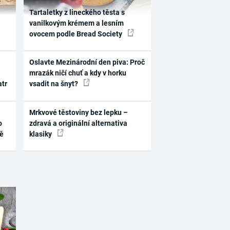
Tartaletky z lineckého těsta s
vanilkovým krémem a lesním
ovocem podle Bread Society
Oslavte Mezinárodní den piva: Proč
mrazák ničí chuť a kdy v horku
atr
vsadit na šnyt?
Mrkvové těstoviny bez lepku –
o
zdravá a originální alternativa
ně
klasiky