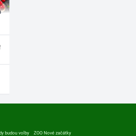
é
dy budou volby
ZOO Nové začátky