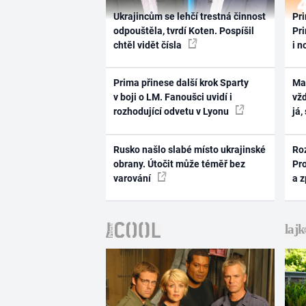
Ukrajincům se lehčí trestná činnost
Pri
odpouštěla, tvrdí Koten. Pospíšil
Pri
chtěl vidět čísla
i n
Prima přinese další krok Sparty
Ma
v boji o LM. Fanoušci uvidí i
vž
rozhodující odvetu v Lyonu
já,
Rusko našlo slabé místo ukrajinské
Ro
obrany. Útočit může téměř bez
Pr
varování
a 