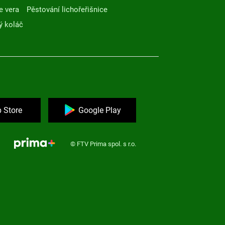
e vera
Pěstování lichořeřišnice
ý koláč
 Store
Google Play
© FTV Prima spol. s r.o.