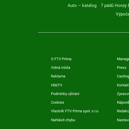
Auto – katalog
7 pádů Honzy 
Výpoče
O FTV Prima
Manag
Volná místa
Press
Reklama
Casting
HbbTV
Kontak
Podmínky užívání
Zpraco
Cookies
Nápov
Vlastník FTV Prima spol. s r.o.
Redak
Nahlásit chybu
Nastav