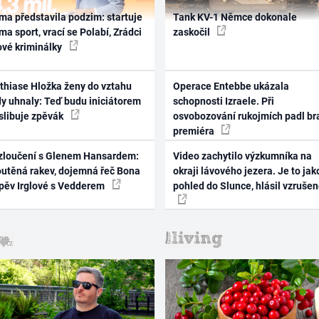
ma představila podzim: startuje
Tank KV-1 Němce dokonale
ma sport, vrací se Polabí, Zrádci
zaskočil
ové kriminálky
thiase Hložka ženy do vztahu
Operace Entebbe ukázala
dy uhnaly: Teď budu iniciátorem
schopnosti Izraele. Při
 slibuje zpěvák
osvobozování rukojmích padl br
premiéra
zloučení s Glenem Hansardem:
Video zachytilo výzkumníka na
outěná rakev, dojemná řeč Bona
okraji lávového jezera. Je to jak
zpěv Irglové s Vedderem
pohled do Slunce, hlásil vzruše