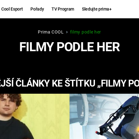
Cool Esport
Pořady
TV Program
Sledujte prima+
Prima COOL
filmy podle her
Hry
Zábava
FILMY PODLE HER
MAFIA
ZÁBAVN
GALERI
GTA 6
NEJLEP
ŠÍ ČLÁNKY KE ŠTÍTKU „FILMY P
KINGDOM
KOMEDI
COME:
DELIVERANCE
CHUCK
NORRIS
ESPORT
DEADP