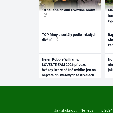
10 nejlepších dílů Hvězdné brány
Ma
hum
vy
TOP filmy a seriály podle mladých
Rap
diváků
Slo
ze
Nejen Robbie Williams.
No
LOVESTREAM 2026 přiveze
ním
hvězdy, které běžně uvidíte jen na
ja
největších světových festivalech
Jak zhubnout
Nejlepší filmy 2024