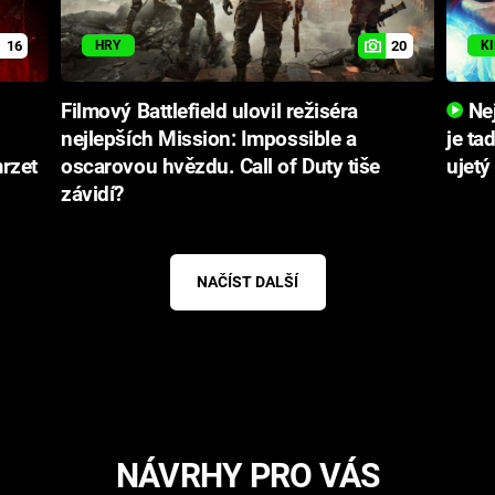
16
20
HRY
K
Filmový Battlefield ulovil režiséra
Nej
nejlepších Mission: Impossible a
je ta
rzet
oscarovou hvězdu. Call of Duty tiše
ujetý
závidí?
NAČÍST DALŠÍ
NÁVRHY PRO VÁS