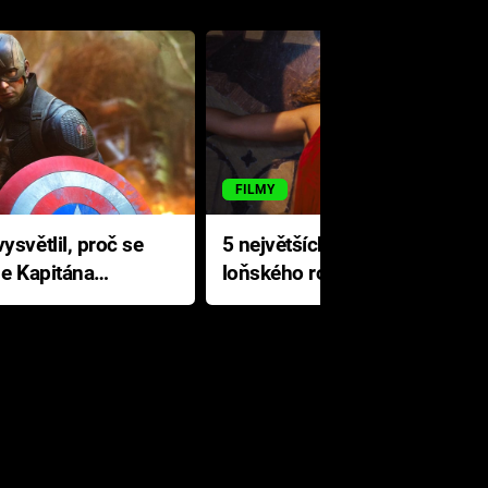
FILMY
ysvětlil, proč se
5 největších propadáků
le Kapitána
loňského roku: Disney na
jediné katastrofě prodělal 200
milionů dolarů