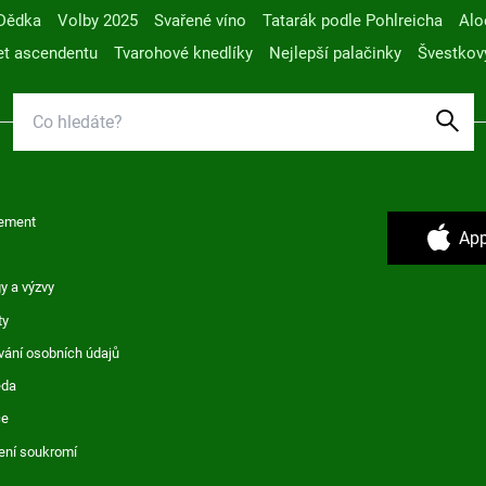
Dědka
Volby 2025
Svařené víno
Tatarák podle Pohlreicha
Alo
t ascendentu
Tvarohové knedlíky
Nejlepší palačinky
Švestkov
ement
App
y a výzvy
ty
vání osobních údajů
ěda
ce
ení soukromí