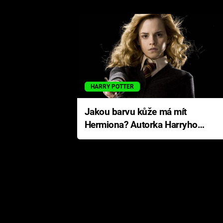
HARRY POTTER
Jakou barvu kůže má mít
Hermiona? Autorka Harryho
Pottera přišla s ráznou
odpovědí