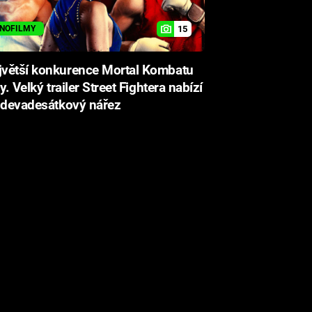
15
INOFILMY
větší konkurence Mortal Kombatu
dy. Velký trailer Street Fightera nabízí
 devadesátkový nářez