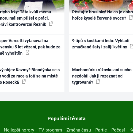
rtyho frky: Táta kvůli mému
Pěstujte brusinky! Na co je dobr
oru málem přišel o práci,
hořce kyselé červené ovoce?
práví kontroverzní Řezník
per Vercetti vyfasoval na
9 tipů s kostkami ledu: Vyhladí
vensku 5 let vězení, pak bude ze
zmačkané šaty i zalijí květiny
mě vyhoštěn
vý objev Kazmy? Blondýnka se s
Muchomůrku růžovku ani sucho
 vodí za ruce a fotí se na místě
nezdolá! Jak ji rozeznat od
ko Rosecká
tygrované?
Populární témata
Nejlepší horory
TV program
Změna času
Partie
Počasí
K