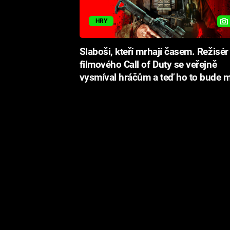
HRY
Slaboši, kteří mrhají časem. Režisér
filmového Call of Duty se veřejně
vysmíval hráčům a teď ho to bude m