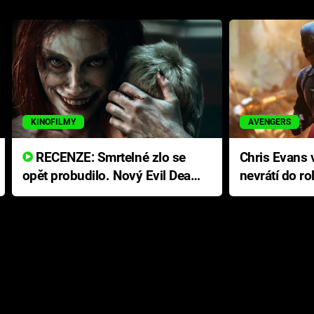
KINOFILMY
AVENGERS
RECENZE: Smrtelné zlo se
Chris Evans v
opět probudilo. Nový Evil Dead
nevrátí do ro
přichází s neodolatelnou
Ameriky
hororovou nabídkou