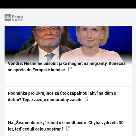
Vondra: Nesmíme působit jako magnet na migranty. Konečná
se opřela do Evropské komise
Podmínka pro Ukrajince za útok zápalnou lahví na dům s
dětmi? Tejc zvažuje mimořádný zásah
Na „Švarcenberský“ kanál už neodbočíte. Chyba vydržela 30
let, teď ceduli celou odstraní