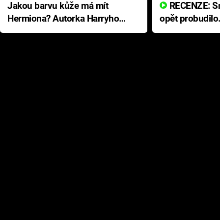
Jakou barvu kůže má mít
RECENZE: Smrtelné zlo se
Hermiona? Autorka Harryho
opět probudilo
Pottera přišla s ráznou
přichází s neo
odpovědí
hororovou nab