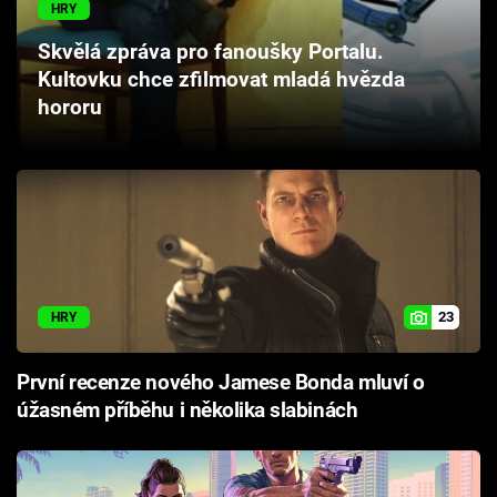
HRY
Cool Esport
Skvělá zpráva pro fanoušky Portalu.
Pořady
Kultovku chce zfilmovat mladá hvězda
hororu
TV Program
Sledujte prima+
Přihlášení
23
HRY
Sledujte nás
První recenze nového Jamese Bonda mluví o
úžasném příběhu i několika slabinách