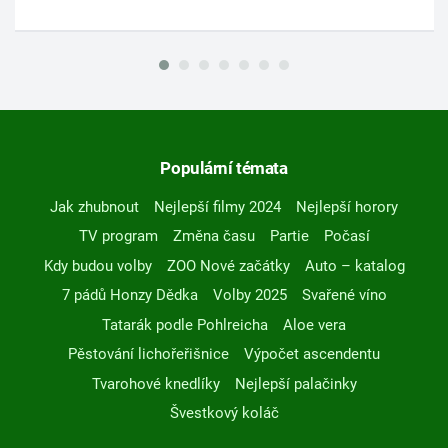
Populární témata
Jak zhubnout
Nejlepší filmy 2024
Nejlepší horory
TV program
Změna času
Partie
Počasí
Kdy budou volby
ZOO Nové začátky
Auto – katalog
7 pádů Honzy Dědka
Volby 2025
Svařené víno
Tatarák podle Pohlreicha
Aloe vera
Pěstování lichořeřišnice
Výpočet ascendentu
Tvarohové knedlíky
Nejlepší palačinky
Švestkový koláč