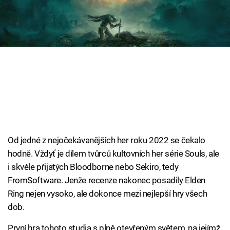
Cool Esport
Pořady
TV Program
Sledujte prima+
Přihlášení
Od jedné z nejočekávanějších her roku 2022 se čekalo
hodně. Vždyť je dílem tvůrců kultovních her série Souls, ale
Sledujte nás
i skvěle přijatých Bloodborne nebo Sekiro, tedy
FromSoftware. Jenže recenze nakonec posadily Elden
Ring nejen vysoko, ale dokonce mezi nejlepší hry všech
dob.
První hra tohoto studia s plně otevřeným světem, na jejímž