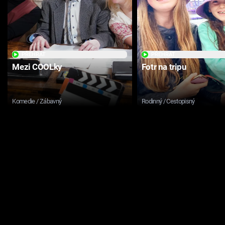
PŘEHRÁT
PŘEHRÁT
Mezi COOLky
Fotr na tripu
Komedie / Zábavný
Rodinný / Cestopisný