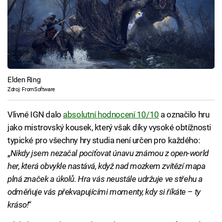
Elden Ring
Zdroj: FromSoftware
Vlivné IGN dalo
absolutní hodnocení 10/10
a označilo hru
jako mistrovský kousek, který však díky vysoké obtížnosti
typické pro všechny hry studia není určen pro každého:
„
Nikdy jsem nezačal pociťovat únavu známou z open-world
her, která obvykle nastává, když nad mozkem zvítězí mapa
plná značek a úkolů. Hra vás neustále udržuje ve střehu a
odměňuje vás překvapujícími momenty, kdy si říkáte – ty
kráso!
“