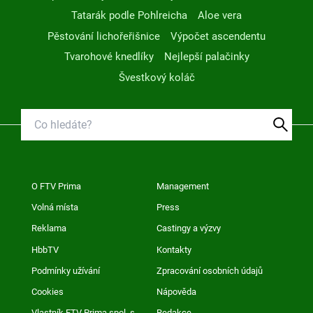
Tatarák podle Pohlreicha
Aloe vera
Pěstování lichořeřišnice
Výpočet ascendentu
Tvarohové knedlíky
Nejlepší palačinky
Švestkový koláč
O FTV Prima
Management
Volná místa
Press
Reklama
Castingy a výzvy
HbbTV
Kontakty
Podmínky užívání
Zpracování osobních údajů
Cookies
Nápověda
Vlastník FTV Prima spol. s
Redakce