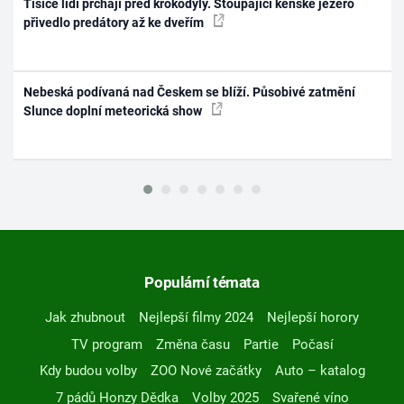
Tisíce lidí prchají před krokodýly. Stoupající keňské jezero
přivedlo predátory až ke dveřím
Nebeská podívaná nad Českem se blíží. Působivé zatmění
Slunce doplní meteorická show
Populární témata
Jak zhubnout
Nejlepší filmy 2024
Nejlepší horory
TV program
Změna času
Partie
Počasí
Kdy budou volby
ZOO Nové začátky
Auto – katalog
7 pádů Honzy Dědka
Volby 2025
Svařené víno