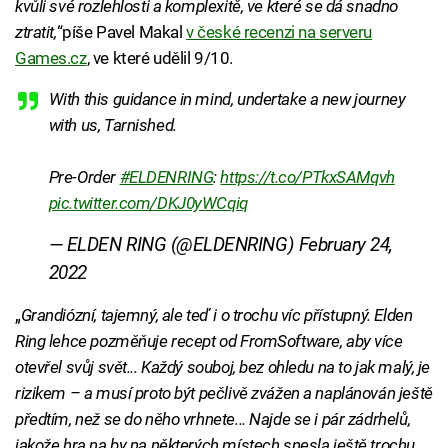
kvůli své rozlehlosti a komplexitě, ve které se dá snadno
ztratit,
“píše Pavel Makal
v české recenzi na serveru
Games.cz
, ve které udělil 9/10.
With this guidance in mind, undertake a new journey
with us, Tarnished.
Pre-Order
#ELDENRING
:
https://t.co/PTkxSAMqvh
pic.twitter.com/DKJ0yWCqiq
— ELDEN RING (@ELDENRING)
February 24,
2022
„
Grandiózní, tajemný, ale teď i o trochu víc přístupný. Elden
Ring lehce pozměňuje recept od FromSoftware, aby více
otevřel svůj svět... Každý souboj, bez ohledu na to jak malý, je
rizikem – a musí proto být pečlivě zvážen a naplánován ještě
předtím, než se do něho vrhnete... Najde se i pár zádrhelů,
jakože hra na by na některých místech snesla ještě trochu