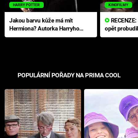
HARRY POTTER
KINOFILMY
Jakou barvu kůže má mít
RECENZE: Smrtelné zlo se
Hermiona? Autorka Harryho
opět probudi
Pottera přišla s ráznou
přichází s n
odpovědí
hororovou n
POPULÁRNÍ POŘADY NA PRIMA COOL