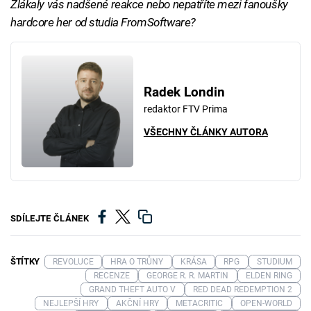
Zlákaly vás nadšené reakce nebo nepatříte mezi fanoušky
hardcore her od studia FromSoftware?
Radek Londin
redaktor FTV Prima
VŠECHNY ČLÁNKY AUTORA
SDÍLEJTE ČLÁNEK
ŠTÍTKY
REVOLUCE
HRA O TRŮNY
KRÁSA
RPG
STUDIUM
RECENZE
GEORGE R. R. MARTIN
ELDEN RING
GRAND THEFT AUTO V
RED DEAD REDEMPTION 2
NEJLEPŠÍ HRY
AKČNÍ HRY
METACRITIC
OPEN-WORLD