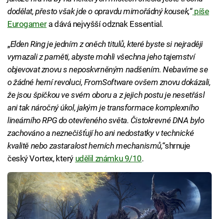
dodělat, přesto však jde o opravdu mimořádný kousek,
“
píše
Eurogamer
a dává nejvyšší odznak Essential.
„
Elden Ring je jedním z oněch titulů, které byste si nejraději
vymazali z paměti, abyste mohli všechna jeho tajemství
objevovat znovu s neposkvrněným nadšením. Nebavíme se
o žádné herní revoluci, FromSoftware ovšem znovu dokázali,
že jsou špičkou ve svém oboru a z jejich postu je nesetřásl
ani tak náročný úkol, jakým je transformace komplexního
lineárního RPG do otevřeného světa. Čistokrevné DNA bylo
zachováno a neznečišťují ho ani nedostatky v technické
kvalitě nebo zastaralost herních mechanismů,
“shrnuje
český Vortex, který
udělil známku 9/10
.