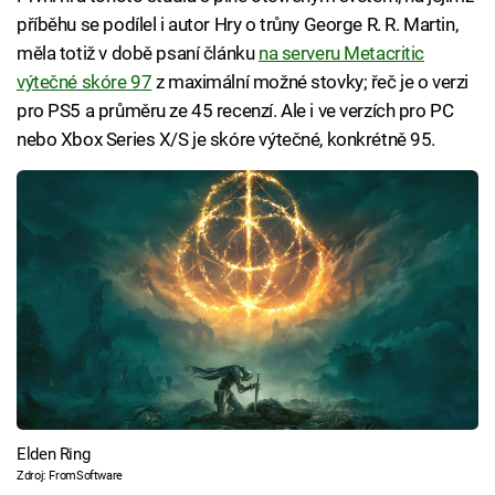
příběhu se podílel i autor Hry o trůny George R. R. Martin,
měla totiž v době psaní článku
na serveru Metacritic
výtečné skóre 97
z maximální možné stovky; řeč je o verzi
pro PS5 a průměru ze 45 recenzí. Ale i ve verzích pro PC
nebo Xbox Series X/S je skóre výtečné, konkrétně 95.
Elden Ring
Zdroj: FromSoftware