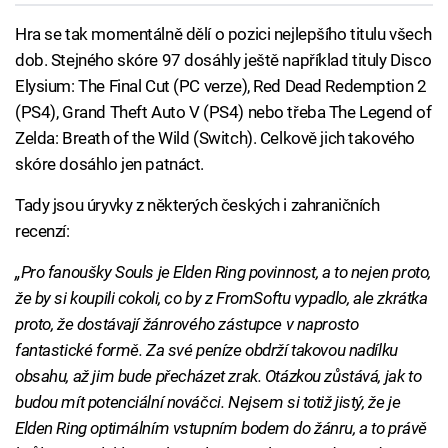
Hra se tak momentálně dělí o pozici nejlepšího titulu všech
dob. Stejného skóre 97 dosáhly ještě například tituly Disco
Elysium: The Final Cut (PC verze), Red Dead Redemption 2
(PS4), Grand Theft Auto V (PS4) nebo třeba The Legend of
Zelda: Breath of the Wild (Switch). Celkově jich takového
skóre dosáhlo jen patnáct.
Tady jsou úryvky z některých českých i zahraničních
recenzí:
„Pro fanoušky Souls je Elden Ring povinnost, a to nejen proto,
že by si koupili cokoli, co by z FromSoftu vypadlo, ale zkrátka
proto, že dostávají žánrového zástupce v naprosto
fantastické formě. Za své peníze obdrží takovou nadílku
obsahu, až jim bude přecházet zrak. Otázkou zůstává, jak to
budou mít potenciální nováčci. Nejsem si totiž jistý, že je
Elden Ring optimálním vstupním bodem do žánru, a to právě