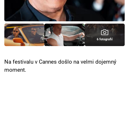
Cool Esport
Pořady
TV Program
6 fotografií
Sledujte prima+
Na festivalu v Cannes došlo na velmi dojemný
Přihlášení
moment.
Sledujte nás