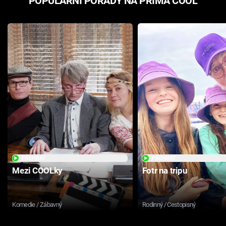
POPULÁRNÍ POŘADY NA PRIMA COOL
PŘEHRÁT
PŘEHRÁT
Mezi COOLky
Fotr na tripu
Komedie / Zábavný
Rodinný / Cestopisný