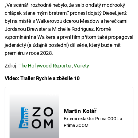
„Ve scénáři rozhodně nebylo, že se blonďatý modrooký
chlápek stane mým bratrem,“ pronesl dojatý Diesel, jenž
byl na místě s Walkerovou dcerou Meadow a herečkami
Jordanou Brewster a Michelle Rodriguez. Kromě
vzpomínání na Walkera a první film přitom také propagoval
jedenáctý (a údajně poslední) díl série, který bude mít
premiéru v roce 2028.
Zdroj:
The Hollywood Reporter
,
Variety
Video: Trailer Rychle a zběsile 10
Failed to fetch
Martin Kolář
Externí redaktor Prima COOL a
Prima ZOOM