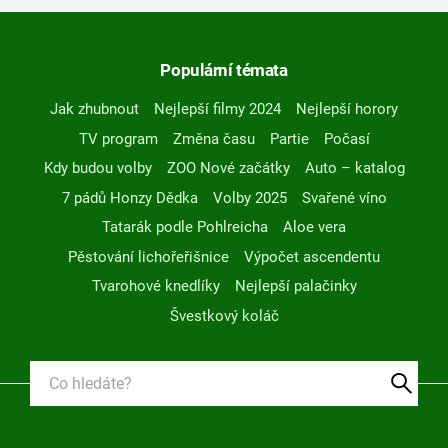
Populární témata
Jak zhubnout
Nejlepší filmy 2024
Nejlepší horory
TV program
Změna času
Partie
Počasí
Kdy budou volby
ZOO Nové začátky
Auto – katalog
7 pádů Honzy Dědka
Volby 2025
Svařené víno
Tatarák podle Pohlreicha
Aloe vera
Pěstování lichořeřišnice
Výpočet ascendentu
Tvarohové knedlíky
Nejlepší palačinky
Švestkový koláč