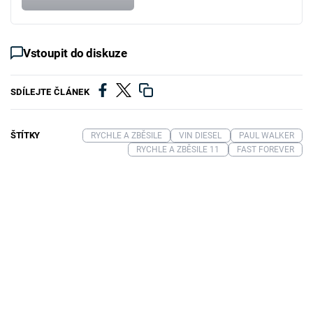
Vstoupit do diskuze
SDÍLEJTE ČLÁNEK
ŠTÍTKY
RYCHLE A ZBĚSILE
VIN DIESEL
PAUL WALKER
RYCHLE A ZBĚSILE 11
FAST FOREVER