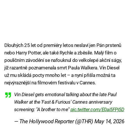
Dlouhých 25 let od premiéry letos neslaví jen Pán prstenů
nebo Harry Potter, ale také Rychle a zběsile. Malý film o
pouličním závodění se nafouknul do velkolepé akční ságy,
jíž razantně poznamenala smrt Paula Walkera. Vin Diesel
už mu skládá pocty mnoho let – a nyní přišla možná ta
nejvýraznější na filmovém festivalu v Cannes.
Vin Diesel gets emotional talking about the late Paul
Walker at the 'Fast & Furious' Cannes anniversary
screening: "A brother to me"
pic.twitter.com/E0ai5FPj5D
— The Hollywood Reporter (@THR)
May 14, 2026