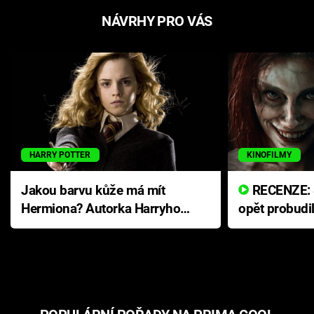
NÁVRHY PRO VÁS
HARRY POTTER
KINOFILMY
Jakou barvu kůže má mít
RECENZE: Smrtelné zlo se
Hermiona? Autorka Harryho
opět probudi
Pottera přišla s ráznou
přichází s n
odpovědí
hororovou n