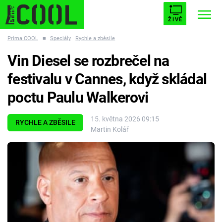
ŽIVĚ
Prima COOL
■
Speciály
Rychle a zběsile
STARHOUSE
BUFFY, PŘEMOŽITELKA UPÍRŮ
Trendy:
Vin Diesel se rozbrečel na
ESCAPE
PLNEJ KOTEL
AVENGERS 5
festivalu v Cannes, když skládal
poctu Paulu Walkerovi
15. května 2026 09:15
RYCHLE A ZBĚSILE
Martin Kolář
Témata
Filmy
Seriály
Hry