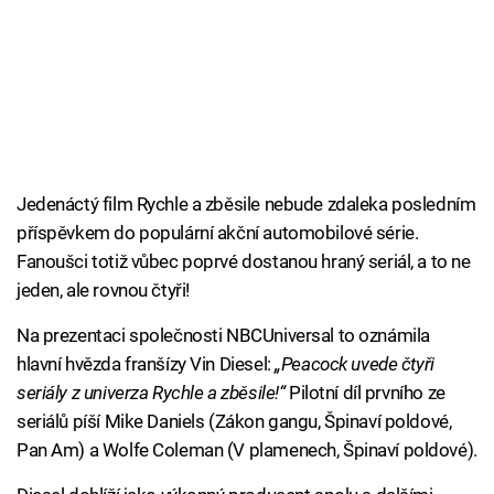
Jedenáctý film Rychle a zběsile nebude zdaleka posledním
příspěvkem do populární akční automobilové série.
Fanoušci totiž vůbec poprvé dostanou hraný seriál, a to ne
jeden, ale rovnou čtyři!
Na prezentaci společnosti NBCUniversal to oznámila
hlavní hvězda franšízy Vin Diesel:
„Peacock uvede čtyři
seriály z univerza Rychle a zběsile!“
Pilotní díl prvního ze
seriálů píší Mike Daniels (Zákon gangu, Špinaví poldové,
Pan Am) a Wolfe Coleman (V plamenech, Špinaví poldové).