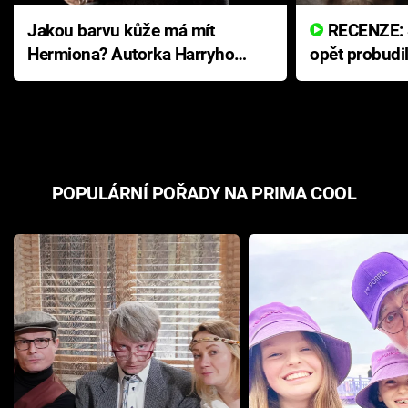
Jakou barvu kůže má mít
RECENZE: Smrtelné zlo se
Hermiona? Autorka Harryho
opět probudi
Pottera přišla s ráznou
přichází s n
odpovědí
hororovou n
POPULÁRNÍ POŘADY NA PRIMA COOL