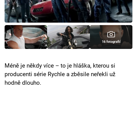
Cool Esport
Pořady
TV Program
16 fotografií
Sledujte prima+
Méně je někdy více – to je hláška, kterou si
Přihlášení
producenti série Rychle a zběsile neřekli už
hodně dlouho.
Sledujte nás