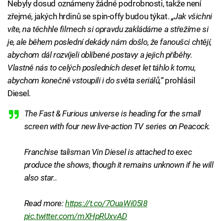
Nebyly dosud oznámeny žádné podrobnosti, takže není
zřejmé, jakých hrdinů se spin-offy budou týkat.
„Jak všichni
víte, na těchhle filmech si opravdu zakládáme a střežíme si
je, ale během poslední dekády nám došlo, že fanoušci chtějí,
abychom dál rozvíjeli oblíbené postavy a jejich příběhy.
Vlastně nás to celých posledních deset let táhlo k tomu,
abychom konečně vstoupili i do světa seriálů,“
prohlásil
Diesel.
The Fast & Furious universe is heading for the small
screen with four new live-action TV series on Peacock.
Franchise talisman Vin Diesel is attached to exec
produce the shows, though it remains unknown if he will
also star..
Read more:
https://t.co/7OuaWi05I8
pic.twitter.com/mXHpRUxvAD