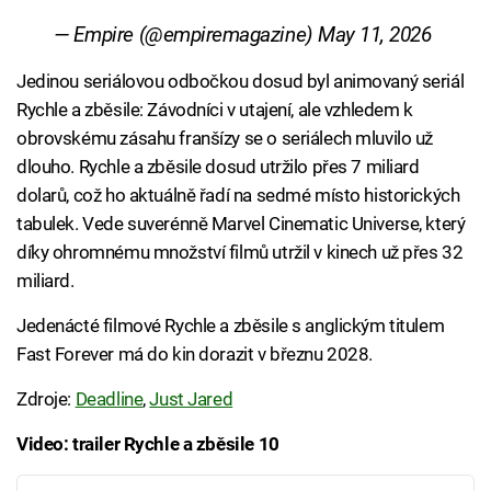
— Empire (@empiremagazine)
May 11, 2026
Jedinou seriálovou odbočkou dosud byl animovaný seriál
Rychle a zběsile: Závodníci v utajení, ale vzhledem k
obrovskému zásahu franšízy se o seriálech mluvilo už
dlouho. Rychle a zběsile dosud utržilo přes 7 miliard
dolarů, což ho aktuálně řadí na sedmé místo historických
tabulek. Vede suverénně Marvel Cinematic Universe, který
díky ohromnému množství filmů utržil v kinech už přes 32
miliard.
Jedenácté filmové Rychle a zběsile s anglickým titulem
Fast Forever má do kin dorazit v březnu 2028.
Zdroje:
Deadline
,
Just Jared
Video: trailer Rychle a zběsile 10