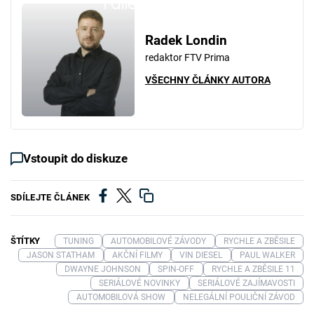
Failed to fetch
Radek Londin
redaktor FTV Prima
VŠECHNY ČLÁNKY AUTORA
Vstoupit do diskuze
SDÍLEJTE ČLÁNEK
ŠTÍTKY
TUNING
AUTOMOBILOVÉ ZÁVODY
RYCHLE A ZBĚSILE
JASON STATHAM
AKČNÍ FILMY
VIN DIESEL
PAUL WALKER
DWAYNE JOHNSON
SPIN-OFF
RYCHLE A ZBĚSILE 11
SERIÁLOVÉ NOVINKY
SERIÁLOVÉ ZAJÍMAVOSTI
AUTOMOBILOVÁ SHOW
NELEGÁLNÍ POULIČNÍ ZÁVOD