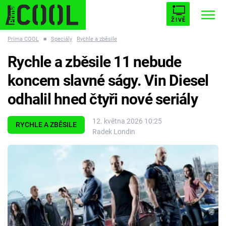
ŽIVĚ
Prima COOL
■
Speciály
Rychle a zběsile
STARHOUSE
BUFFY, PŘEMOŽITELKA UPÍRŮ
Trendy:
Rychle a zběsile 11 nebude
ESCAPE
PLNEJ KOTEL
AVENGERS 5
koncem slavné ságy. Vin Diesel
odhalil hned čtyři nové seriály
12. května 2026 10:25
RYCHLE A ZBĚSILE
Radek Londin
Témata
Filmy
Seriály
Hry