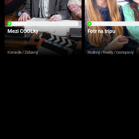
PŘEHRÁT
PŘEHRÁT
Mezi COOLky
Fotr na tripu
Komedie / Zábavný
Rodinný / Reality / Cestopisný