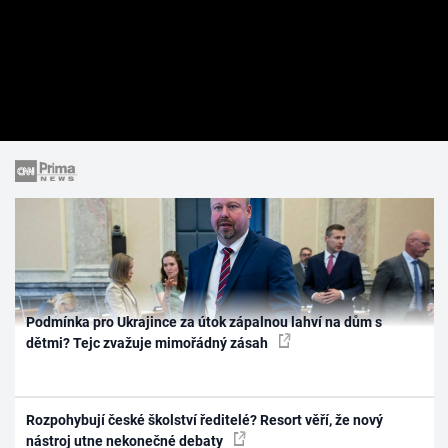
Podmínka pro Ukrajince za útok zápalnou lahví na dům s
dětmi? Tejc zvažuje mimořádný zásah
Rozpohybují české školství ředitelé? Resort věří, že nový
nástroj utne nekonečné debaty