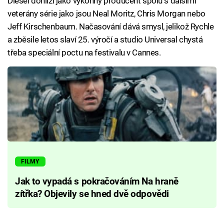
Diesel dohlíží jako výkonný producent spolu s dalšími
veterány série jako jsou Neal Moritz, Chris Morgan nebo
Jeff Kirschenbaum. Načasování dává smysl, jelikož Rychle
a zběsile letos slaví 25. výročí a studio Universal chystá
třeba speciální poctu na festivalu v Cannes.
FILMY
Jak to vypadá s pokračováním Na hraně
zítřka? Objevily se hned dvě odpovědi