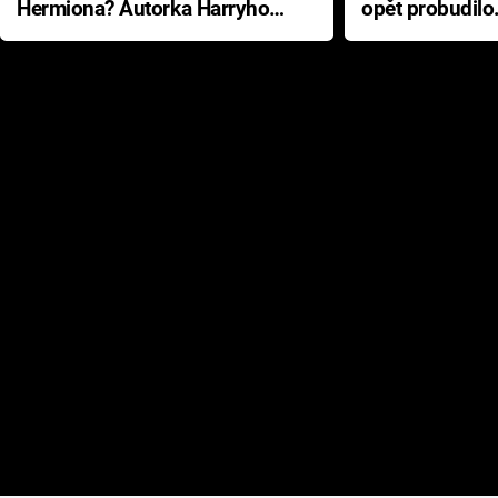
Hermiona? Autorka Harryho
opět probudilo
Pottera přišla s ráznou
přichází s neo
odpovědí
hororovou nab