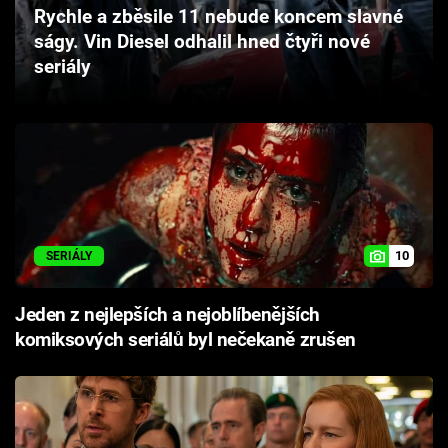
Rychle a zběsile 11 nebude koncem slavné
Cool Esport
ságy. Vin Diesel odhalil hned čtyři nové
seriály
Pořady
TV Program
Sledujte prima+
Přihlášení
10
SERIÁLY
Sledujte nás
Jeden z nejlepších a nejoblíbenějších
komiksových seriálů byl nečekaně zrušen