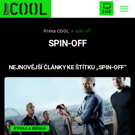
ŽIVĚ
STARHOUSE
BUFFY, PŘEMOŽITELKA UPÍRŮ
Trendy:
Prima COOL
spin-off
SPIN-OFF
ESCAPE
PLNEJ KOTEL
AVENGERS 5
NEJNOVĚJŠÍ ČLÁNKY KE ŠTÍTKU „SPIN-OFF“
Témata
Filmy
Seriály
Hry
RYCHLE A ZBĚSILE