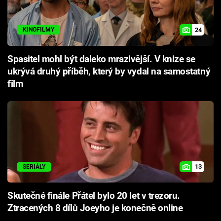
24
KINOFILMY
Spasitel mohl být daleko mrazivější. V knize se
ukrývá druhý příběh, který by vydal na samostatný
film
13
SERIÁLY
Skutečné finále Přátel bylo 20 let v trezoru.
Ztracených 8 dílů Joeyho je konečně online