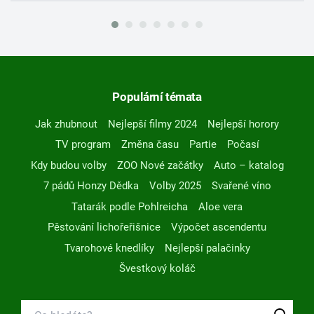
Populární témata
Jak zhubnout
Nejlepší filmy 2024
Nejlepší horory
TV program
Změna času
Partie
Počasí
Kdy budou volby
ZOO Nové začátky
Auto – katalog
7 pádů Honzy Dědka
Volby 2025
Svařené víno
Tatarák podle Pohlreicha
Aloe vera
Pěstování lichořeřišnice
Výpočet ascendentu
Tvarohové knedlíky
Nejlepší palačinky
Švestkový koláč