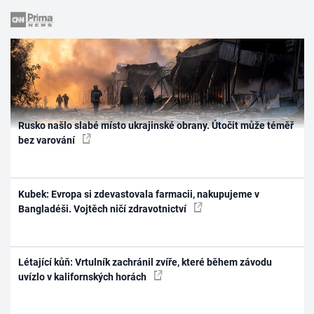
Rusko našlo slabé místo ukrajinské obrany. Útočit může téměř
bez varování
Kubek: Evropa si zdevastovala farmacii, nakupujeme v
Bangladéši. Vojtěch ničí zdravotnictví
Létající kůň: Vrtulník zachránil zvíře, které během závodu
uvízlo v kalifornských horách