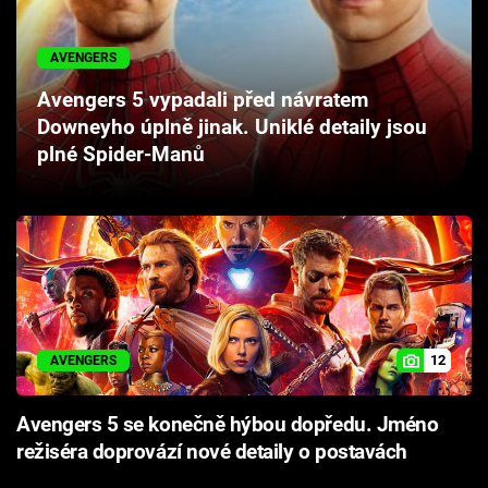
Cool Esport
AVENGERS
Pořady
Avengers 5 vypadali před návratem
Downeyho úplně jinak. Uniklé detaily jsou
TV Program
plné Spider-Manů
Sledujte prima+
Přihlášení
Sledujte nás
12
AVENGERS
Avengers 5 se konečně hýbou dopředu. Jméno
režiséra doprovází nové detaily o postavách