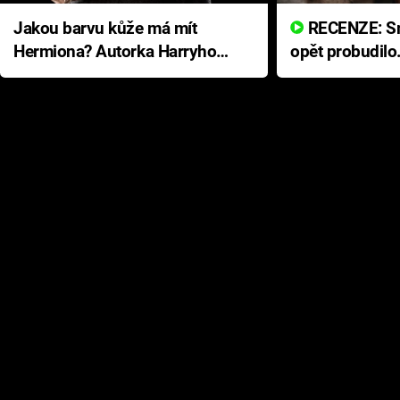
Jakou barvu kůže má mít
RECENZE: Smrtelné zlo se
Hermiona? Autorka Harryho
opět probudilo
Pottera přišla s ráznou
přichází s neo
odpovědí
hororovou nab