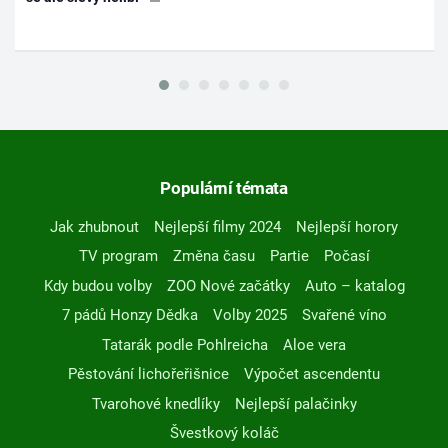
Populární témata
Jak zhubnout
Nejlepší filmy 2024
Nejlepší horory
TV program
Změna času
Partie
Počasí
Kdy budou volby
ZOO Nové začátky
Auto – katalog
7 pádů Honzy Dědka
Volby 2025
Svařené víno
Tatarák podle Pohlreicha
Aloe vera
Pěstování lichořeřišnice
Výpočet ascendentu
Tvarohové knedlíky
Nejlepší palačinky
Švestkový koláč