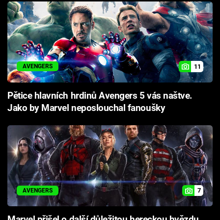
11
AVENGERS
Pětice hlavních hrdinů Avengers 5 vás naštve.
Jako by Marvel neposlouchal fanoušky
7
AVENGERS
Marvel přišel o další důležitou hereckou hvězdu