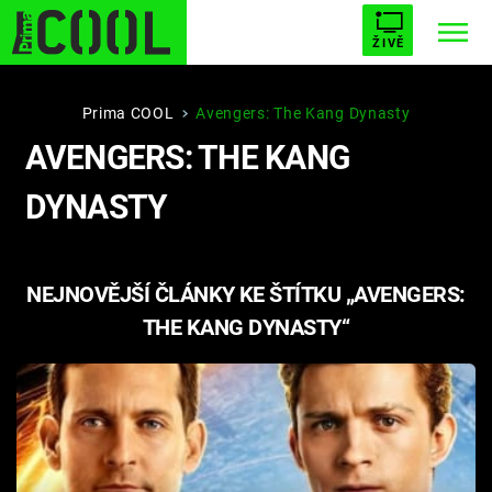
ŽIVĚ
STARHOUSE
BUFFY, PŘEMOŽITELKA UPÍRŮ
Trendy:
Prima COOL
Avengers: The Kang Dynasty
AVENGERS: THE KANG
ESCAPE
PLNEJ KOTEL
AVENGERS 5
DYNASTY
NEJNOVĚJŠÍ ČLÁNKY KE ŠTÍTKU „AVENGERS:
Témata
THE KANG DYNASTY“
Filmy
Seriály
Hry