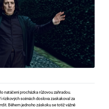
 bylo natáčení procházka růžovou zahradou.
i rizikových scénách doslova zaskakoval za
tvrdit. Během jednoho záskoku se totiž vážně