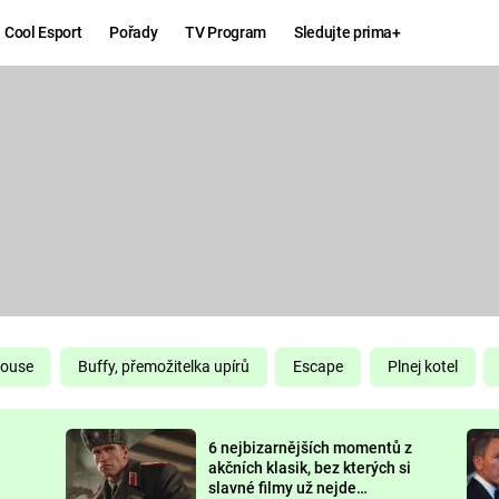
Cool Esport
Pořady
TV Program
Sledujte prima+
Hry
Zábava
MAFIA
ZÁBAVN
GALERI
GTA 6
NEJLEP
KINGDOM
KOMEDI
COME:
DELIVERANCE
CHUCK
House
Buffy, přemožitelka upírů
Escape
Plnej kotel
NORRIS
ESPORT
6 nejbizarnějších momentů z
DEADP
akčních klasik, bez kterých si
slavné filmy už nejde