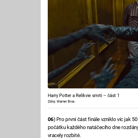
Harry Potter a Relikvie smrti – část 1
Zdroj: Warner Bros.
06
) Pro první část finále vzniklo víc jak 
počátku každého natáčecího dne rozdány 
vracely rozbité.