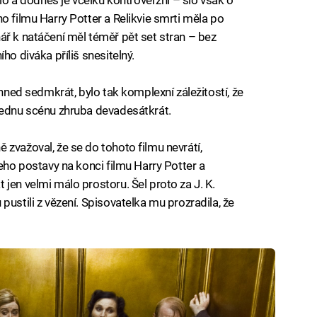
o filmu Harry Potter a Relikvie smrti měla po
ář k natáčení měl téměř pět set stran – bez
ho diváka příliš snesitelný.
l hned sedmkrát, bylo tak komplexní záležitostí, že
jednu scénu zhruba devadesátkrát.
 zvažoval, že se do tohoto filmu nevrátí,
jeho postavy na konci filmu Harry Potter a
jen velmi málo prostoru. Šel proto za J. K.
pustili z vězení. Spisovatelka mu prozradila, že