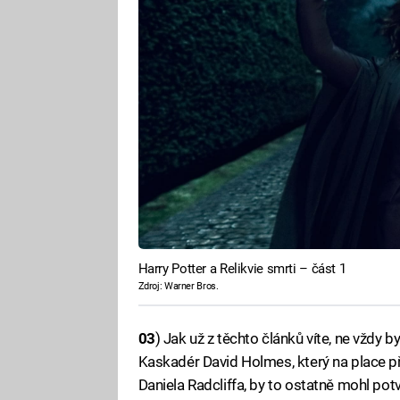
Harry Potter a Relikvie smrti – část 1
Zdroj: Warner Bros.
03
) Jak už z těchto článků víte, ne vždy
Kaskadér David Holmes, který na place př
Daniela Radcliffa, by to ostatně mohl po