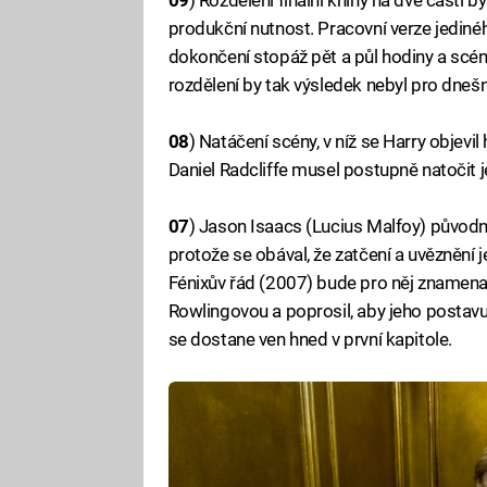
produkční nutnost. Pracovní verze jedinéh
dokončení stopáž pět a půl hodiny a scén
rozdělení by tak výsledek nebyl pro dnešní
08
) Natáčení scény, v níž se Harry objevi
Daniel Radcliffe musel postupně natočit 
07
) Jason Isaacs (Lucius Malfoy) původně
protože se obával, že zatčení a uvěznění 
Fénixův řád (2007) bude pro něj znamenat 
Rowlingovou a poprosil, aby jeho postavu 
se dostane ven hned v první kapitole.