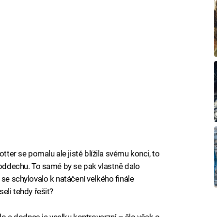
er se pomalu ale jistě blížila svému konci, to
i oddechu. To samé by se pak vlastně dalo
 se schylovalo k natáčení velkého finále
eli tehdy řešit?
bylo a dodnes je vcelku kontroverzní – šlo však o