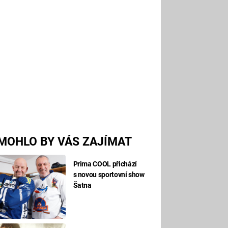
MOHLO BY VÁS ZAJÍMAT
Prima COOL přichází
s novou sportovní show
Šatna