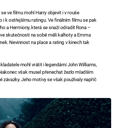
se ve filmu mohl Harry objevit i v rouše
 i k ostřejšímu ratingu. Ve finálním filmu se pak
ryho a Hermiony, která se snaží odradit Rona –
í, ve skutečnosti na sobě měli kalhoty a Emma
k. Nevinnost na place a rating v kinech tak
 skladatele mohl vrátit i legendární John Williams,
. Nakonec však musel přenechat žezlo mladším
 závazky. Jeho motivy se však používaly napříč