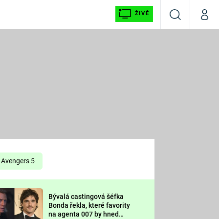
ŽIVĚ
Vyhledávání
Můj p
Prima+
É
CNN Prima NEWS
E
Prima FRESH
ŠÍ
Prima LIVING
E
Prima Ženy
Avengers 5
Prima LAJK
Bývalá castingová šéfka
OOL
Bonda řekla, které favority
Sledujte nás
na agenta 007 by hned