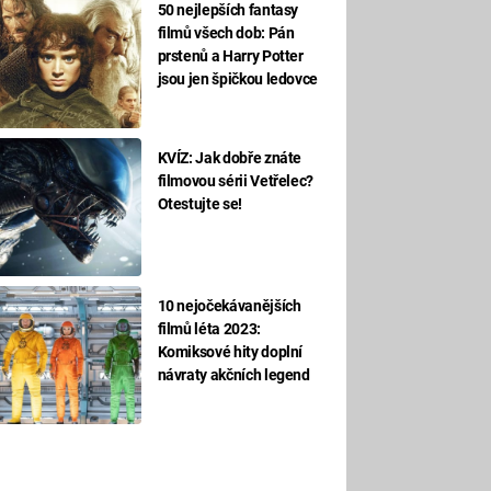
50 nejlepších fantasy
filmů všech dob: Pán
prstenů a Harry Potter
jsou jen špičkou ledovce
KVÍZ: Jak dobře znáte
filmovou sérii Vetřelec?
Otestujte se!
10 nejočekávanějších
filmů léta 2023:
Komiksové hity doplní
návraty akčních legend