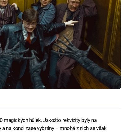
500 magických hůlek. Jakožto rekvizity byly na
a na konci zase vybrány – mnohé z nich se však