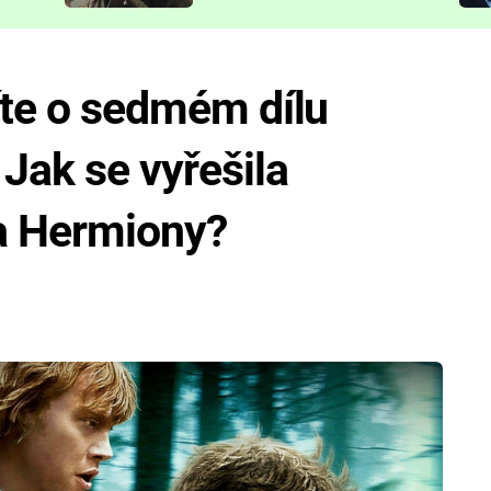
představit
víte o sedmém dílu
 Jak se vyřešila
a Hermiony?