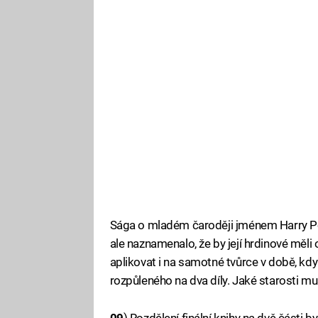
Sága o mladém čaroději jménem Harry Pott
ale naznamenalo, že by její hrdinové měl
aplikovat i na samotné tvůrce v době, kdy
rozpůleného na dva díly. Jaké starosti mus
09
) Rozdělení finální knihy na dvě části 