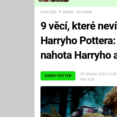
Které děsivé pecky vám
nejvíc zvednou tep?
Prima COOL
■
Speciály
Harry Potter
9 věcí, které ne
Harryho Pottera:
nahota Harryho 
20. března 2023 16:30
HARRY POTTER
Petr Král