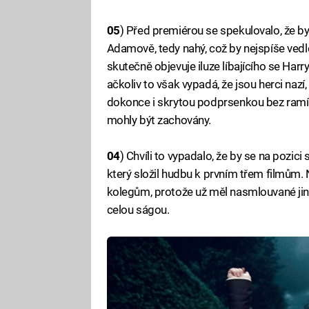
05
) Před premiérou se spekulovalo, že by 
Adamově, tedy nahý, což by nejspíše vedlo
skutečně objevuje iluze líbajícího se Har
ačkoliv to však vypadá, že jsou herci naz
dokonce i skrytou podprsenkou bez ramíne
mohly být zachovány.
04
) Chvíli to vypadalo, že by se na pozici
který složil hudbu k prvním třem filmům
kolegům, protože už měl nasmlouvané jiné
celou ságou.