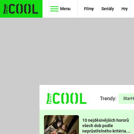
Menu
Filmy
Seriály
Hry
Seriály
Filmy
SIMPSONOVI
STAR WARS
HVĚZDNÁ
AVENGERS
BRÁNA
RYCHLE A
TEORIE
ZBĚSILE 10
Trendy:
VELKÉHO
Star
PREDÁTOR
TŘESKU
10 nejděsivějších hororů
FUTURAMA
všech dob podle
neprůstřelného kritéria.