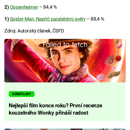
2)
Oppenheimer
– 84,4 %
1)
Spider-Man: Napříč paralelními světy
– 88,4 %
Zdroj: Autorský článek, ČSFD
Failed to fetch
KINOFILMY
Nejlepší film konce roku? První recenze
kouzelného Wonky přináší radost