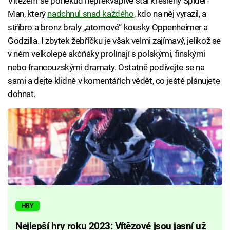
Vítězem se poněkud nepřekvapivě stal kreslený Spider-
Man, který
nadchnul snad každého
, kdo na něj vyrazil, a
stříbro a bronz braly „atomové“ kousky Oppenheimer a
Godzilla. I zbytek žebříčku je však velmi zajímavý, jelikož se
v něm velkolepé akčňáky prolínají s polskými, finskými
nebo francouzskými dramaty. Ostatně podívejte se na
sami a dejte klidně v komentářích vědět, co ještě plánujete
dohnat.
HRY
Nejlepší hry roku 2023: Vítězové jsou jasní už