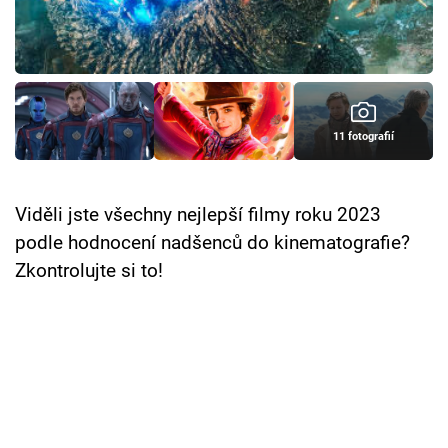
Cool Esport
Pořady
TV Program
11 fotografií
Sledujte prima+
Viděli jste všechny nejlepší filmy roku 2023
Přihlášení
podle hodnocení nadšenců do kinematografie?
Zkontrolujte si to!
Sledujte nás