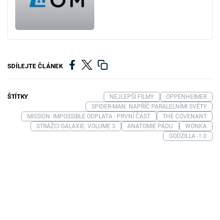
SDÍLEJTE ČLÁNEK
ŠTÍTKY
NEJLEPŠÍ FILMY
OPPENHEIMER
SPIDER-MAN: NAPŘÍČ PARALELNÍMI SVĚTY
MISSION: IMPOSSIBLE ODPLATA - PRVNÍ ČÁST
THE COVENANT
STRÁŽCI GALAXIE: VOLUME 3
ANATOMIE PÁDU
WONKA
GODZILLA -1.0