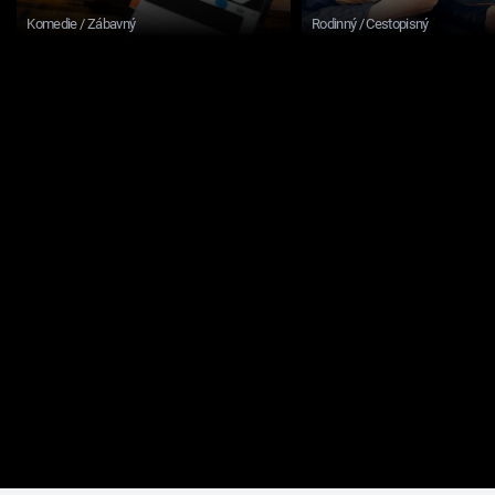
Komedie / Zábavný
Rodinný / Cestopisný