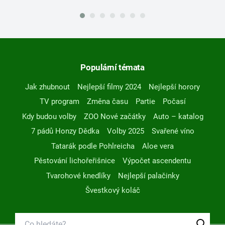
Populární témata
Jak zhubnout
Nejlepší filmy 2024
Nejlepší horory
TV program
Změna času
Partie
Počasí
Kdy budou volby
ZOO Nové začátky
Auto – katalog
7 pádů Honzy Dědka
Volby 2025
Svařené víno
Tatarák podle Pohlreicha
Aloe vera
Pěstování lichořeřišnice
Výpočet ascendentu
Tvarohové knedlíky
Nejlepší palačinky
Švestkový koláč