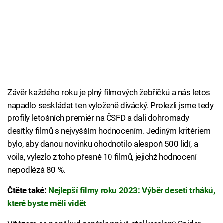
Závěr každého roku je plný filmových žebříčků a nás letos
napadlo seskládat ten vyloženě divácký. Prolezli jsme tedy
profily letošních premiér na ČSFD a dali dohromady
desítky filmů s nejvyšším hodnocením. Jediným kritériem
bylo, aby danou novinku ohodnotilo alespoň 500 lidí, a
voila, vylezlo z toho přesně 10 filmů, jejichž hodnocení
nepodlézá 80 %.
Čtěte také:
Nejlepší filmy roku 2023: Výběr deseti trháků,
které byste měli vidět