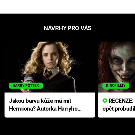
NÁVRHY PRO VÁS
HARRY POTTER
KINOFILMY
Jakou barvu kůže má mít
RECENZE: Smrtelné zlo se
Hermiona? Autorka Harryho
opět probudi
Pottera přišla s ráznou
přichází s n
odpovědí
hororovou n