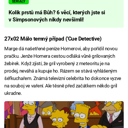
SERIÁLY
Kolik prstů má Bůh? 6 věcí, kterých jste si
v Simpsonových nikdy nevšimli!
27x02 Málo temný případ ('Cue Detective)
Marge dá našetřené peníze Homerovi, aby pořídil novou
pračku. Jenže Homera cestou odláká vůně grilovaných
žebírek. Když zjistí, že gril vyrobený z meteoritu je na
prodej, neváhá a kupuje ho. Rázem se stává vyhlášeným
šéfkuchařem. Známá televizní celebrita ho dokonce vyzve
na souboj ve vaření. Ale těsně před začátkem někdo gril
ukradne.