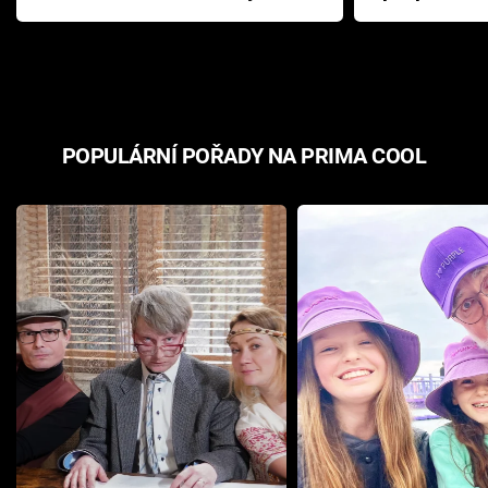
Pottera přišla s ráznou
přichází s n
odpovědí
hororovou n
POPULÁRNÍ POŘADY NA PRIMA COOL