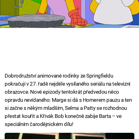
Cool Esport
Pořady
TV Program
Sledujte prima+
Přihlášení
Dobrodružství animované rodinky ze Springfieldu
pokračují v 27. řadě nejdéle vysílaného seriálu na televizní
obrazovce. Nové epizody tentokrát předvedou něco
Sledujte nás
opravdu nevídaného: Marge si dá s Homerem pauzu a ten
si začne s někým mladším, Selma a Patty se rozhodnou
přestat kouřit a Křivák Bob konečně zabije Barta – ve
speciálním čarodějnickém dílu!