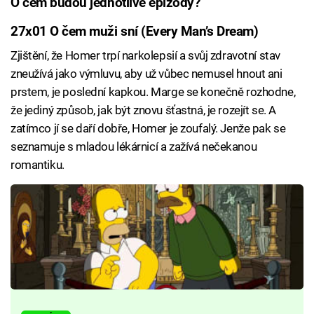
O čem budou jednotlivé epizody?
27x01 O čem muži sní (Every Man’s Dream)
Zjištění, že Homer trpí narkolepsií a svůj zdravotní stav
zneužívá jako výmluvu, aby už vůbec nemusel hnout ani
prstem, je poslední kapkou. Marge se konečně rozhodne,
že jediný způsob, jak být znovu šťastná, je rozejít se. A
zatímco jí se daří dobře, Homer je zoufalý. Jenže pak se
seznamuje s mladou lékárnicí a zažívá nečekanou
romantiku.