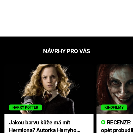
NÁVRHY PRO VÁS
HARRY POTTER
KINOFILMY
Jakou barvu kůže má mít
RECENZE: Smrtelné zlo se
Hermiona? Autorka Harryho
opět probudi