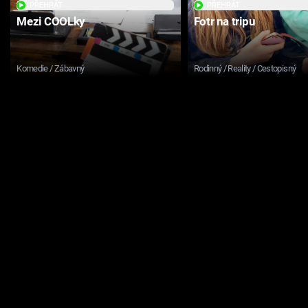
PŘEHRÁT
PŘEHRÁT
Mezi COOLky
Fotr na tripu
Komedie / Zábavný
Rodinný / Reality / Cestopisný