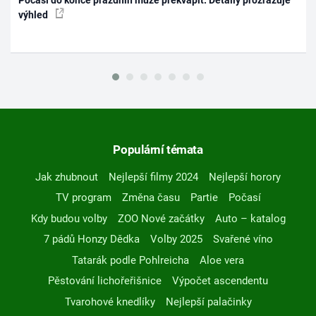
Počasí do konce prázdnin může překvapit. Detaily prozrazuje
výhled
Populární témata
Jak zhubnout
Nejlepší filmy 2024
Nejlepší horory
TV program
Změna času
Partie
Počasí
Kdy budou volby
ZOO Nové začátky
Auto – katalog
7 pádů Honzy Dědka
Volby 2025
Svařené víno
Tatarák podle Pohlreicha
Aloe vera
Pěstování lichořeřišnice
Výpočet ascendentu
Tvarohové knedlíky
Nejlepší palačinky