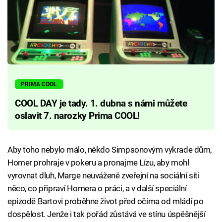
PRIMA COOL
COOL DAY je tady. 1. dubna s námi můžete
oslavit 7. narozky Prima COOL!
Aby toho nebylo málo, někdo Simpsonovým vykrade dům,
Homer prohraje v pokeru a pronajme Lízu, aby mohl
vyrovnat dluh, Marge neuváženě zveřejní na sociální síti
něco, co připraví Homera o práci, a v další speciální
epizodě Bartovi proběhne život před očima od mládí po
dospělost. Jenže i tak pořád zůstává ve stínu úspěšnější