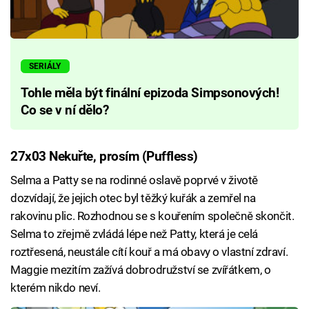
SERIÁLY
Tohle měla být finální epizoda Simpsonových!
Co se v ní dělo?
27x03 Nekuřte, prosím (Puffless)
Selma a Patty se na rodinné oslavě poprvé v životě
dozvídají, že jejich otec byl těžký kuřák a zemřel na
rakovinu plic. Rozhodnou se s kouřením společně skončit.
Selma to zřejmě zvládá lépe než Patty, která je celá
roztřesená, neustále cítí kouř a má obavy o vlastní zdraví.
Maggie mezitím zažívá dobrodružství se zvířátkem, o
kterém nikdo neví.