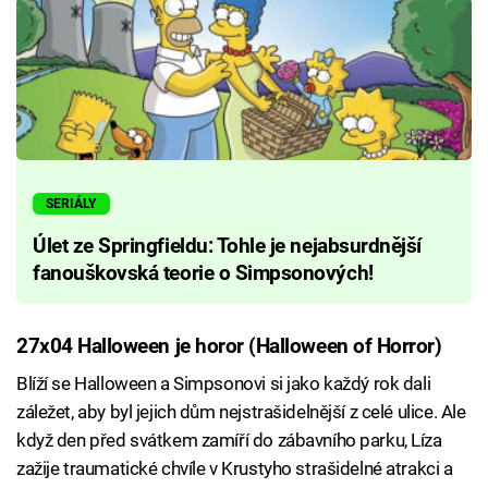
SERIÁLY
Úlet ze Springfieldu: Tohle je nejabsurdnější
fanouškovská teorie o Simpsonových!
27x04 Halloween je horor (Halloween of Horror)
Blíží se Halloween a Simpsonovi si jako každý rok dali
záležet, aby byl jejich dům nejstrašidelnější z celé ulice. Ale
když den před svátkem zamíří do zábavního parku, Líza
zažije traumatické chvíle v Krustyho strašidelné atrakci a