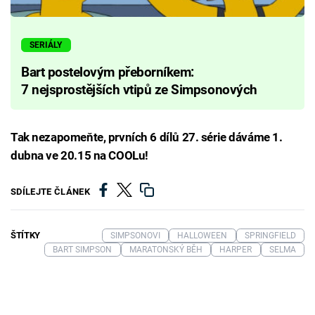
SERIÁLY
Bart postelovým přeborníkem:
7 nejsprostějších vtipů ze Simpsonových
Tak nezapomeňte, prvních 6 dílů 27. série dáváme 1.
dubna ve 20.15 na COOLu!
SDÍLEJTE ČLÁNEK
ŠTÍTKY
SIMPSONOVI
HALLOWEEN
SPRINGFIELD
BART SIMPSON
MARATONSKÝ BĚH
HARPER
SELMA