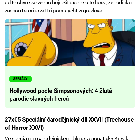
od té chvíle se všeho bojí. Situace je o to horší, že rodinku
začnou terorizovat tři pomstychtiví grázlové.
SERIÁLY
Hollywood podle Simpsonových: 4 žluté
parodie slavných herců
27x05 Speciální čarodějnický díl XXVII (Treehouse
of Horror XXVI)
Ve speciálním čarodějnickém dílu psychopatický Křivák