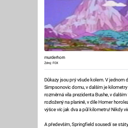
murderhorn
Zdroj: FOX
Důkazy jsou prý všude kolem. V jednom díl
Simpsonovic domu, v dalším je kilometr
rozměrná vila prezidenta Bushe, v dalším 
rozložený na planině, v díle Homer horol
výšce víc jak dva a půl kilometru! Nikdy v
A především, Springfield sousedí se státy