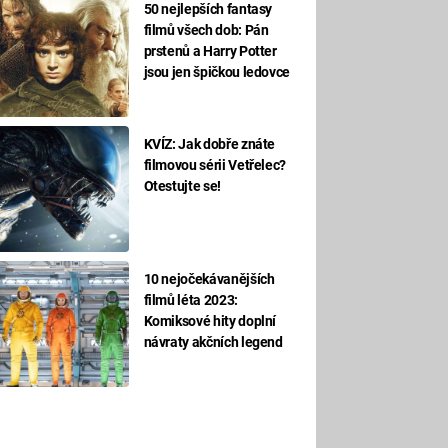
50 nejlepších fantasy
filmů všech dob: Pán
prstenů a Harry Potter
jsou jen špičkou ledovce
KVÍZ: Jak dobře znáte
filmovou sérii Vetřelec?
Otestujte se!
10 nejočekávanějších
filmů léta 2023:
Komiksové hity doplní
návraty akčních legend