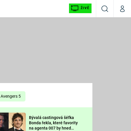
ŽIVĚ
Vyhledávání
Můj p
Prima+
É
CNN Prima NEWS
E
Prima FRESH
ŠÍ
Prima LIVING
E
Prima Ženy
Avengers 5
Prima LAJK
Bývalá castingová šéfka
OOL
Bonda řekla, které favority
Sledujte nás
na agenta 007 by hned