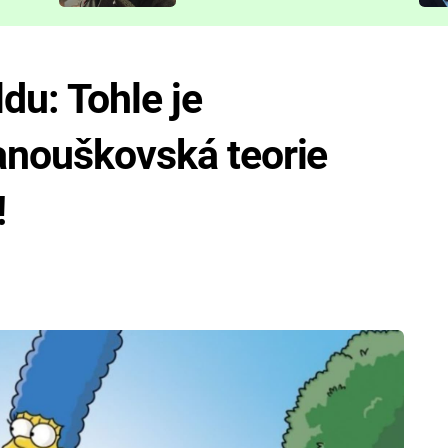
představit
ldu: Tohle je
anouškovská teorie
!