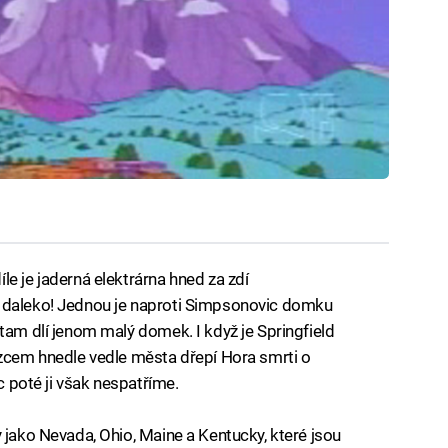
e je jaderná elektrárna hned za zdí
y daleko! Jednou je naproti Simpsonovic domku
tam dlí jenom malý domek. I když je Springfield
ezcem hnedle vedle města dřepí Hora smrti o
íc poté ji však nespatříme.
 jako Nevada, Ohio, Maine a Kentucky, které jsou