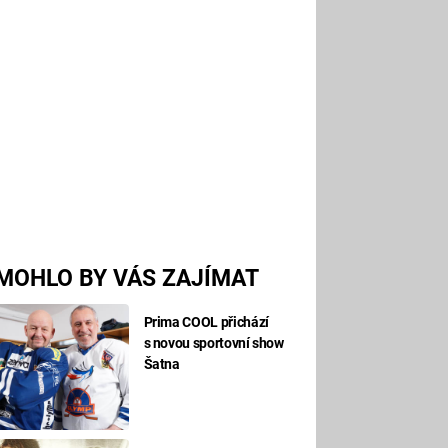
MOHLO BY VÁS ZAJÍMAT
Prima COOL přichází
s novou sportovní show
Šatna