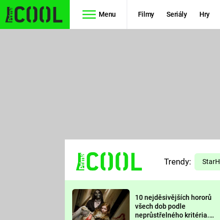
Menu
Filmy
Seriály
Hry
Seriály
Filmy
SIMPSONOVI
STAR WARS
HVĚZDNÁ
AVENGERS
BRÁNA
RYCHLE A
TEORIE
ZBĚSILE 10
Trendy:
VELKÉHO
Star
PREDÁTOR
TŘESKU
10 nejděsivějších hororů
FUTURAMA
všech dob podle
neprůstřelného kritéria.