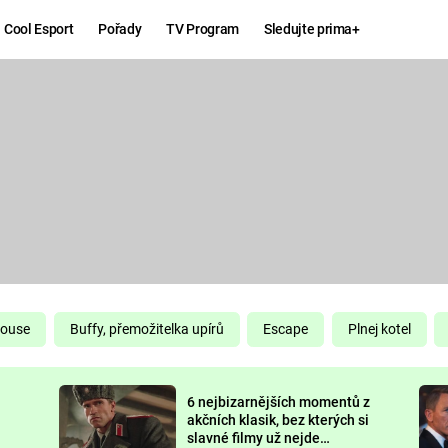
Cool Esport
Pořady
TV Program
Sledujte prima+
Hry
Zábava
MAFIA
ZÁBAVN
GALERI
GTA 6
NEJLEP
KINGDOM
KOMEDI
COME:
DELIVERANCE
CHUCK
House
Buffy, přemožitelka upírů
Escape
Plnej kotel
NORRIS
ESPORT
6 nejbizarnějších momentů z
DEADP
akčních klasik, bez kterých si
slavné filmy už nejde