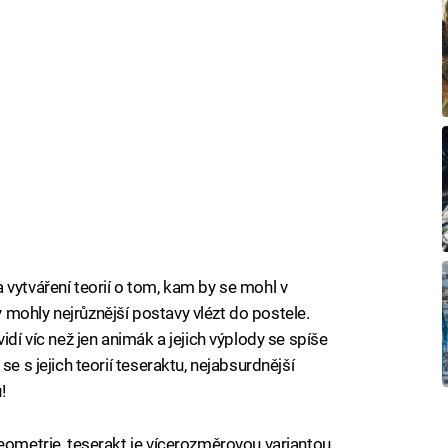
 vytváření teorií o tom, kam by se mohl v
mohly nejrůznější postavy vlézt do postele.
idí víc než jen animák a jejich výplody se spíše
se s jejich teorií teseraktu, nejabsurdnější
!
geometrie, teserakt je vícerozměrovou variantou