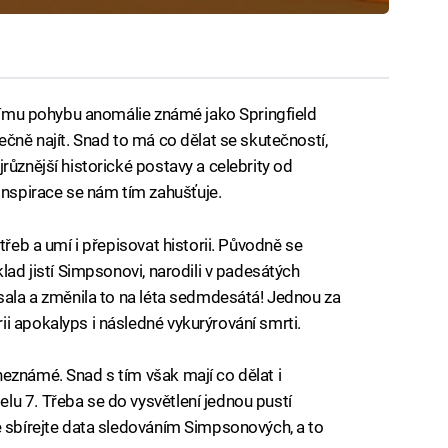
idnímu pohybu anomálie známé jako Springfield
ečně najít. Snad to má co dělat se skutečností,
různější historické postavy a celebrity od
spirace se nám tím zahušťuje.
třeb a umí i přepisovat historii. Původně se
lad jistí Simpsonovi, narodili v padesátých
psala a změnila to na léta sedmdesátá! Jednou za
i apokalyps i následné vykurýrování smrti.
eznámé. Snad s tím však mají co dělat i
u 7. Třeba se do vysvětlení jednou pustí
ě sbírejte data sledováním Simpsonových, a to