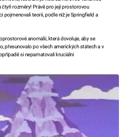
u čtyři rozměry! Právě pro její prostorovou
ojmenovali teorii, podle níž je Springfield a
asoprostorové anomálii, která dovoluje, aby se
lo, přesunovalo po všech amerických státech a v
popřípadě si nepamatovali kruciální