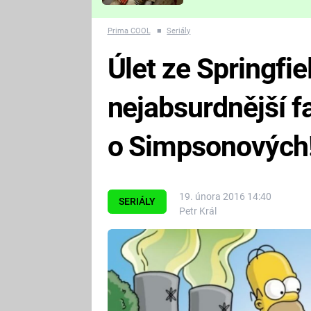
Které děsivé pecky vám
nejvíc zvednou tep?
Prima COOL
■
Seriály
Úlet ze Springfie
nejabsurdnější f
o Simpsonových
19. února 2016 14:40
SERIÁLY
Petr Král