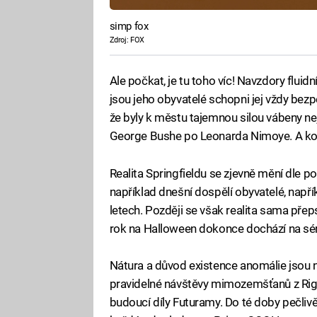
simp fox
Zdroj: FOX
Ale počkat, je tu toho víc! Navzdory flu
jsou jeho obyvatelé schopni jej vždy bezp
že byly k městu tajemnou silou vábeny nej
George Bushe po Leonarda Nimoye. A kon
Realita Springfieldu se zjevně mění dle po
například dnešní dospělí obyvatelé, napřík
letech. Později se však realita sama pře
rok na Halloween dokonce dochází na séri
Nátura a důvod existence anomálie jsou n
pravidelné návštěvy mimozemšťanů z Rigel
budoucí díly Futuramy. Do té doby pečliv