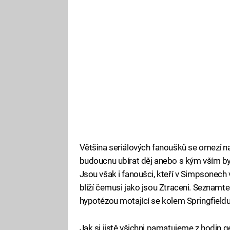
Většina seriálových fanoušků se omezí na
budoucnu ubírat děj anebo s kým vším by 
Jsou však i fanoušci, kteří v Simpsonech v
blíží čemusi jako jsou Ztraceni. Seznamte 
hypotézou motající se kolem Springfieldu
Jak si jistě všichni pamatujeme z hodin 