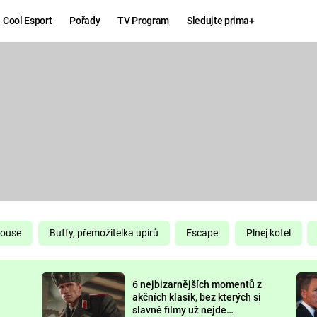
Cool Esport
Pořady
TV Program
Sledujte prima+
Hry
Zábava
MAFIA
ZÁBAVN
GALERI
GTA 6
NEJLEP
KINGDOM
KOMEDI
COME:
DELIVERANCE
CHUCK
House
Buffy, přemožitelka upírů
Escape
Plnej kotel
NORRIS
ESPORT
6 nejbizarnějších momentů z
DEADP
akčních klasik, bez kterých si
slavné filmy už nejde