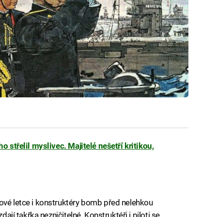
o střelil myslivec. Majitelé nešetří kritikou,
ové letce i konstruktéry bomb před nelehkou
dají takřka nezničitelné. Konstruktéři i piloti se