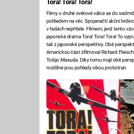
Tora! Tora! Tora!
Filmy o druhé světové válce se do sedm
pohledem na věc. Spojenečtí akční hrdin
v řadách nepřítele. Filmem, jenž tento v
japonské drama Tora! Tora! Tora! To vyprá
tak z japonské perspektivy. Obě perspekti
Americkou část zfilmoval Richard Fleisch
Tošijo Masuda. Díky tomu mají obě perspe
rozdílné jsou pohledy obou protistran.