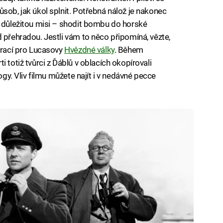
sob, jak úkol splnit. Potřebná nálož je nakonec
u důležitou misi – shodit bombu do horské
 přehradou. Jestli vám to něco připomíná, vězte,
pirací pro Lucasovy
Hvězdné války
. Během
 totiž tvůrci z Ďáblů v oblacích okopírovali
ogy. Vliv filmu můžete najít i v nedávné pecce