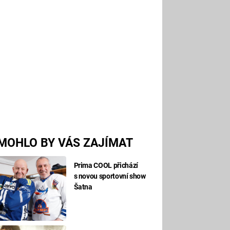
MOHLO BY VÁS ZAJÍMAT
Prima COOL přichází
s novou sportovní show
Šatna