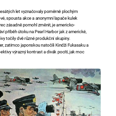
desátých let vyznačovaly poměrně plochým
ové, spousta akce a anonymní lapače kulek
zorec zásadně pomohl změnit, je americko-
ví příběh útoku na Pearl Harbor jak z americké,
vy točily dvě různé produkční skupiny.
er, zatímco japonskou natočili Kindži Fukasaku a
ktivy výrazný kontrast a divák pocítí, jak moc