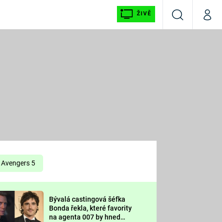
ŽIVĚ
Vyhledávání
Můj p
Prima+
É
CNN Prima NEWS
E
Prima FRESH
ŠÍ
Prima LIVING
E
Prima Ženy
Avengers 5
Prima LAJK
Bývalá castingová šéfka
OOL
Bonda řekla, které favority
Sledujte nás
na agenta 007 by hned