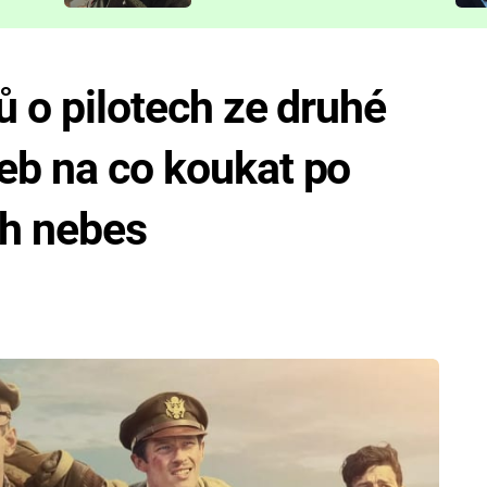
představit
ů o pilotech ze druhé
eb na co koukat po
ch nebes