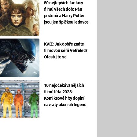
50 nejlepších fantasy
filmů všech dob: Pán
prstenů a Harry Potter
jsou jen špičkou ledovce
KVÍZ: Jak dobře znáte
filmovou sérii Vetřelec?
Otestujte se!
10 nejočekávanějších
filmů léta 2023:
Komiksové hity doplní
návraty akčních legend