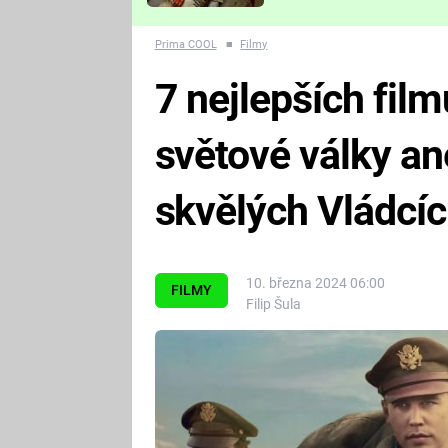
Které děsivé pecky vám
nejvíc zvednou tep?
Prima COOL
■
Filmy
7 nejlepších film
světové války an
skvělých Vládcí
10. března 2024 06:00
FILMY
Filip Šula