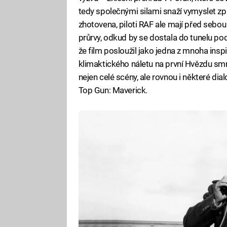
tedy společnými silami snaží vymyslet způ
zhotovena, piloti RAF ale mají před sebo
průrvy, odkud by se dostala do tunelu pod
že film posloužil jako jedna z mnoha ins
klimaktického náletu na první Hvězdu smrti
nejen celé scény, ale rovnou i některé dial
Top Gun: Maverick.