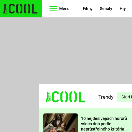
Menu
Filmy
Seriály
Hry
Seriály
Filmy
SIMPSONOVI
STAR WARS
HVĚZDNÁ
AVENGERS
BRÁNA
RYCHLE A
TEORIE
ZBĚSILE 10
Trendy:
VELKÉHO
Star
PREDÁTOR
TŘESKU
10 nejděsivějších hororů
FUTURAMA
všech dob podle
neprůstřelného kritéria.