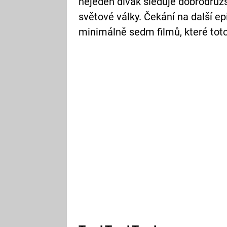
nejeden divák sleduje dobrodruž
světové války. Čekání na další e
minimálně sedm filmů, které tot