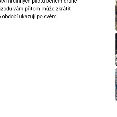
ství hrdinných pilotů během druhé
pizodu vám přitom může zkrátit
o období ukazují po svém.