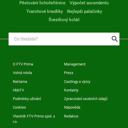
Pěstování lichořeřišnice
Výpočet ascendentu
Tvarohové knedlíky
Nejlepší palačinky
Švestkový koláč
O FTV Prima
Management
Volná místa
Press
Reklama
Castingy a výzvy
HbbTV
Kontakty
Podmínky užívání
Zpracování osobních údajů
Cookies
Nápověda
Vlastník FTV Prima spol. s
Redakce
r.o.