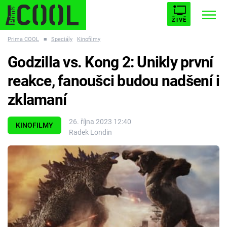
ŽIVĚ
Prima COOL
■
Speciály
Kinofilmy
STARHOUSE
BUFFY, PŘEMOŽITELKA UPÍRŮ
Trendy:
Godzilla vs. Kong 2: Unikly první
ESCAPE
PLNEJ KOTEL
AVENGERS 5
reakce, fanoušci budou nadšení i
zklamaní
26. října 2023 12:40
KINOFILMY
Radek Londin
Témata
Filmy
Seriály
Hry