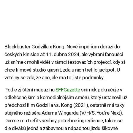
Blockbuster Godzilla x Kong: Nové impérium dorazí do
českých kin sice až 11. dubna 2024, ale vybraní fanoušci
už snímek mohli vidět v rámci testovacích projekcí, kdy si
chce filmové studio ujasnit, zda u nich trefilo jackpot. U
většiny se zdá, že ano, ale má to jisté podmínky...
Podle zjištění magazínu
SFFGazette
snímek pokračuje v
odlehčenějším a komediálnějším směru, který ustanovil už
předchozí film Godzilla vs. Kong (2021), ostatně má taky
stejného režiséra Adama Wingarda (V/H/S, You're Next).
Daří se mu trefit všechny potřebné ingredience, takže se
dle diváků jedná a zábavnou a nápaditou jízdu šikovně