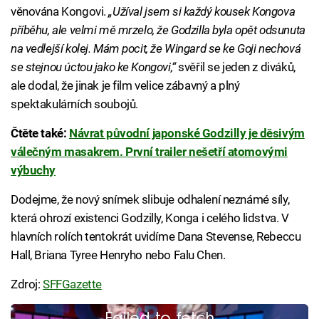
věnována Kongovi.
„Užíval jsem si každý kousek Kongova
příběhu, ale velmi mě mrzelo, že Godzilla byla opět odsunuta
na vedlejší kolej. Mám pocit, že Wingard se ke Goji nechová
se stejnou úctou jako ke Kongovi,“
svěřil se jeden z diváků,
ale dodal, že jinak je film velice zábavný a plný
spektakulárních soubojů.
Čtěte také:
Návrat původní japonské Godzilly je děsivým
válečným masakrem. První trailer nešetří atomovými
výbuchy
Dodejme, že nový snímek slibuje odhalení neznámé síly,
která ohrozí existenci Godzilly, Konga i celého lidstva. V
hlavních rolích tentokrát uvidíme Dana Stevense, Rebeccu
Hall, Briana Tyree Henryho nebo Falu Chen.
Zdroj:
SFFGazette
Failed to fetch