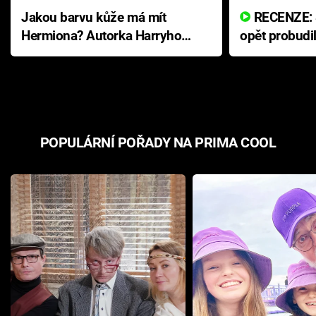
Jakou barvu kůže má mít
RECENZE: Smrtelné zlo se
Hermiona? Autorka Harryho
opět probudi
Pottera přišla s ráznou
přichází s n
odpovědí
hororovou n
POPULÁRNÍ POŘADY NA PRIMA COOL