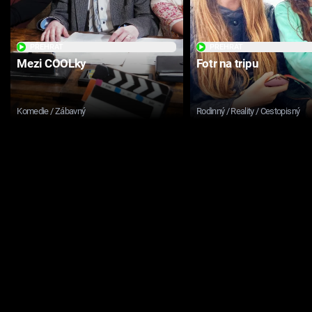
PŘEHRÁT
PŘEHRÁT
Mezi COOLky
Fotr na tripu
Komedie / Zábavný
Rodinný / Reality / Cestopisný