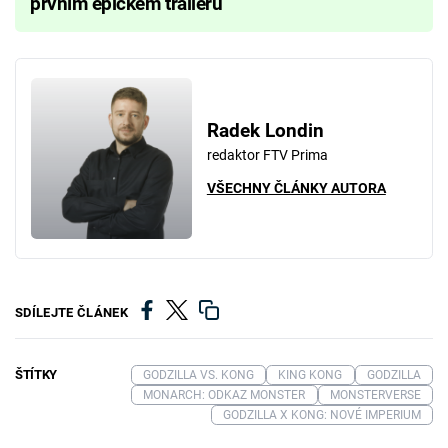
prvním epickém traileru
Radek Londin
redaktor FTV Prima
VŠECHNY ČLÁNKY AUTORA
SDÍLEJTE ČLÁNEK
ŠTÍTKY
GODZILLA VS. KONG
KING KONG
GODZILLA
MONARCH: ODKAZ MONSTER
MONSTERVERSE
GODZILLA X KONG: NOVÉ IMPERIUM