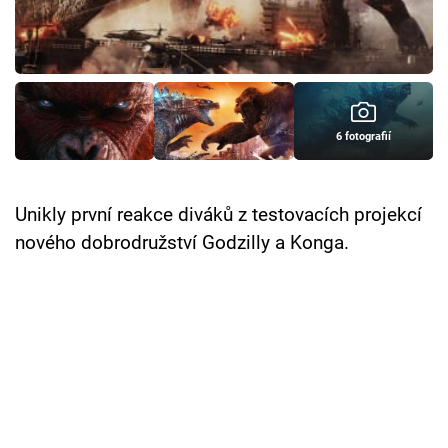
Cool Esport
Pořady
TV Program
6 fotografií
Sledujte prima+
Unikly první reakce diváků z testovacích projekcí
Přihlášení
nového dobrodružství Godzilly a Konga.
Sledujte nás