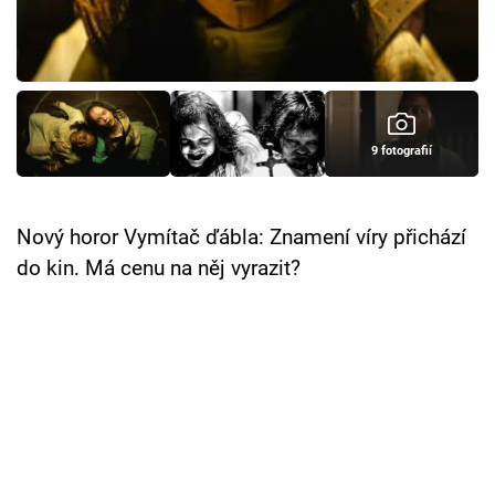
Cool Esport
Pořady
TV Program
9 fotografií
Sledujte prima+
Nový horor Vymítač ďábla: Znamení víry přichází
Přihlášení
do kin. Má cenu na něj vyrazit?
Sledujte nás