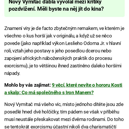
Nový Vymítač ďábla vyvolal mezi kritiky
pozdvižení. Měli byste na něj jít do kina?
Znamení víry je de facto zbytečným remakem, ve kterém je
všechno o kus horší jak v originálu, a když už se něco
povede (jako například výkon Leslieho Odoma Jr. v hlavní
roli, vztah jeho postavy s jeho posedlou dcerou nebo
zapojení afrických náboženských praktik do procesu
exorcismu), je to většinou ihned zastíněno daleko horšími
nápady.
Mohlo by vás zajímat:
9 věcí, které nevíte o hororu Kosti
a skalp: Co má společného s Iron Manem?
Nový Vymítač má všeho víc, místo jednoho dítěte jsou zde
posedlé hned dvě holčičky, tím pádem se však v příběhu
musí neustále přeskakovat mezi dvěma rodinami. Do toho
se tentokrát exorcismu účastní nikoli dva charismatičtí