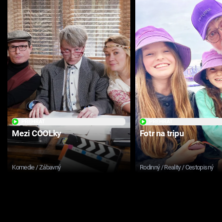
PŘEHRÁT
PŘEHRÁT
Mezi COOLky
Fotr na tripu
Komedie / Zábavný
Rodinný / Reality / Cestopisný