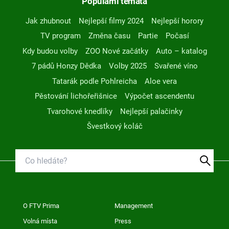
Populární témata
Jak zhubnout
Nejlepší filmy 2024
Nejlepší horory
TV program
Změna času
Partie
Počasí
Kdy budou volby
ZOO Nové začátky
Auto – katalog
7 pádů Honzy Dědka
Volby 2025
Svařené víno
Tatarák podle Pohlreicha
Aloe vera
Pěstování lichořeřišnice
Výpočet ascendentu
Tvarohové knedlíky
Nejlepší palačinky
Švestkový koláč
O FTV Prima
Management
Volná místa
Press