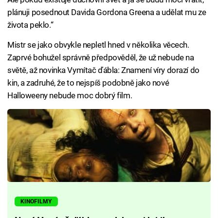
plánuji posednout Davida Gordona Greena a udělat mu ze
života peklo.“
Mistr se jako obvykle nepletl hned v několika věcech.
Zaprvé bohužel správně předpověděl, že už nebude na
světě, až novinka Vymítač ďábla: Znamení víry dorazí do
kin, a zadruhé, že to nejspíš podobně jako nové
Halloweeny nebude moc dobrý film.
KINOFILMY