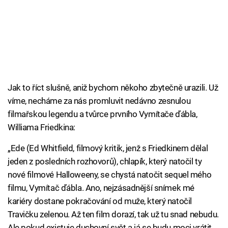
Jak to říct slušně, aniž bychom někoho zbytečně urazili. Už
víme, necháme za nás promluvit nedávno zesnulou
filmařskou legendu a tvůrce prvního Vymítače ďábla,
Williama Friedkina:
„Ede (Ed Whitfield, filmový kritik, jenž s Friedkinem dělal
jeden z posledních rozhovorů), chlapík, který natočil ty
nové filmové Halloweeny, se chystá natočit sequel mého
filmu, Vymítač ďábla. Ano, nejzásadnější snímek mé
kariéry dostane pokračování od muže, který natočil
Travičku zelenou. Až ten film dorazí, tak už tu snad nebudu.
Ale pokud existuje duchovní svět a já se budu moci vrátit,