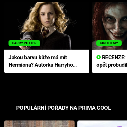
HARRY POTTER
KINOFILMY
Jakou barvu kůže má mít
RECENZE: Smrtelné zlo se
Hermiona? Autorka Harryho
opět probudi
Pottera přišla s ráznou
přichází s n
odpovědí
hororovou n
POPULÁRNÍ POŘADY NA PRIMA COOL