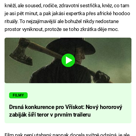
kněží, ale soused, rodiče, zdravotní sestřička, kněz, co tam
je asi pět minut, a pak jakási expertka přes africké hoodoo
rituály. To nejzajímavější ale bohužel nikdy nedostane
prostor vyniknout, protože se toho zkrátka děje moc.
FILMY
Drsná konkurence pro Vřískot: Nový hororový
zabiják šíří teror v prvním traileru
Film pak není utahaný, naopak docela svižně odsýpá, je ale