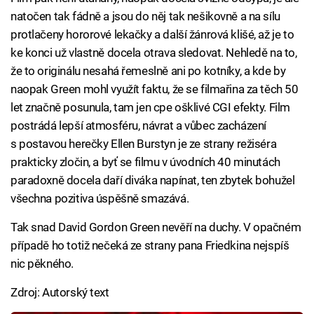
natočen tak fádně a jsou do něj tak nešikovně a na sílu
protlačeny hororové lekačky a další žánrová klišé, až je to
ke konci už vlastně docela otrava sledovat. Nehledě na to,
že to originálu nesahá řemeslně ani po kotníky, a kde by
naopak Green mohl využít faktu, že se filmařina za těch 50
let značně posunula, tam jen cpe ošklivé CGI efekty. Film
postrádá lepší atmosféru, návrat a vůbec zacházení
s postavou herečky Ellen Burstyn je ze strany režiséra
prakticky zločin, a byť se filmu v úvodních 40 minutách
paradoxně docela daří diváka napínat, ten zbytek bohužel
všechna pozitiva úspěšně smazává.
Tak snad David Gordon Green nevěří na duchy. V opačném
případě ho totiž nečeká ze strany pana Friedkina nejspíš
nic pěkného.
Zdroj: Autorský text