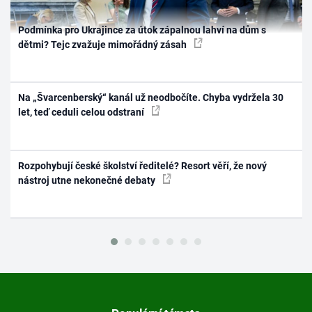
Podmínka pro Ukrajince za útok zápalnou lahví na dům s
dětmi? Tejc zvažuje mimořádný zásah
Na „Švarcenberský“ kanál už neodbočíte. Chyba vydržela 30
let, teď ceduli celou odstraní
Rozpohybují české školství ředitelé? Resort věří, že nový
nástroj utne nekonečné debaty