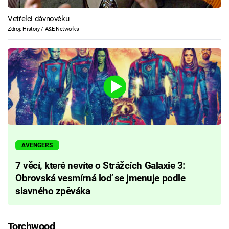
Vetřelci dávnověku
Zdroj: History / A&E Networks
AVENGERS
7 věcí, které nevíte o Strážcích Galaxie 3:
Obrovská vesmírná loď se jmenuje podle
slavného zpěváka
Torchwood