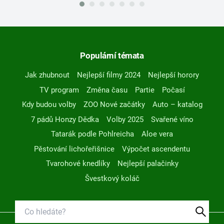
Populární témata
Jak zhubnout
Nejlepší filmy 2024
Nejlepší horory
TV program
Změna času
Partie
Počasí
Kdy budou volby
ZOO Nové začátky
Auto – katalog
7 pádů Honzy Dědka
Volby 2025
Svařené víno
Tatarák podle Pohlreicha
Aloe vera
Pěstování lichořeřišnice
Výpočet ascendentu
Tvarohové knedlíky
Nejlepší palačinky
Švestkový koláč