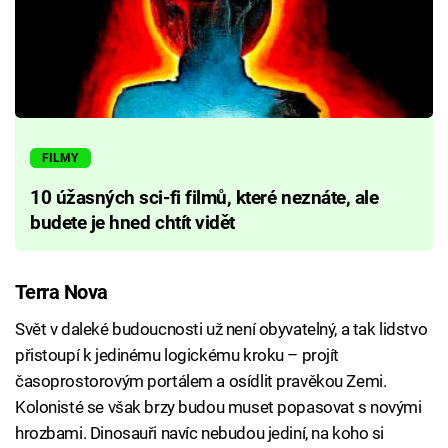
FILMY
10 úžasných sci-fi filmů, které neznáte, ale
budete je hned chtít vidět
Terra Nova
Svět v daleké budoucnosti už není obyvatelný, a tak lidstvo
přistoupí k jedinému logickému kroku – projít
časoprostorovým portálem a osídlit pravěkou Zemi.
Kolonisté se však brzy budou muset popasovat s novými
hrozbami. Dinosauři navíc nebudou jediní, na koho si