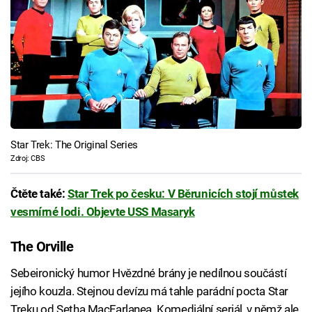
Star Trek: The Original Series
Zdroj: CBS
Čtěte také:
Star Trek po česku: V Běrunicích stojí můstek
vesmírné lodi. Objevte USS Masaryk
The Orville
Sebeironický humor Hvězdné brány je nedílnou součástí
jejího kouzla. Stejnou devízu má tahle parádní pocta Star
Treku od Setha MacFarlanea. Komediální seriál, v němž ale