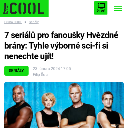
ŽIVĚ
Prima COOL
■
Seriály
STARHOUSE
BUFFY, PŘEMOŽITELKA UPÍRŮ
Trendy:
7 seriálů pro fanoušky Hvězdné
ESCAPE
PLNEJ KOTEL
AVENGERS 5
brány: Tyhle výborné sci-fi si
nenechte ujít!
23. února 2024 17:05
SERIÁLY
Filip Šula
Témata
Filmy
Seriály
Hry