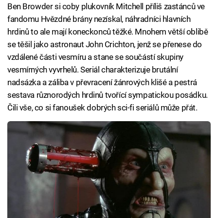
Ben Browder si coby plukovník Mitchell příliš zastánců ve
fandomu Hvězdné brány nezískal, náhradníci hlavních
hrdinů to ale mají koneckonců těžké. Mnohem větší oblibě
se těšil jako astronaut John Crichton, jenž se přenese do
vzdálené části vesmíru a stane se součástí skupiny
vesmírných vyvrhelů. Seriál charakterizuje brutální
nadsázka a záliba v převracení žánrových klišé a pestrá
sestava různorodých hrdinů tvořící sympatickou posádku.
Čili vše, co si fanoušek dobrých sci-fi seriálů může přát.