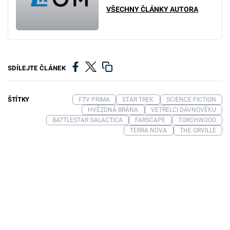
VŠECHNY ČLÁNKY AUTORA
SDÍLEJTE ČLÁNEK
ŠTÍTKY
FTV PRIMA
STAR TREK
SCIENCE FICTION
HVĚZDNÁ BRÁNA
VETŘELCI DÁVNOVĚKU
BATTLESTAR GALACTICA
FARSCAPE
TORCHWOOD
TERRA NOVA
THE ORVILLE