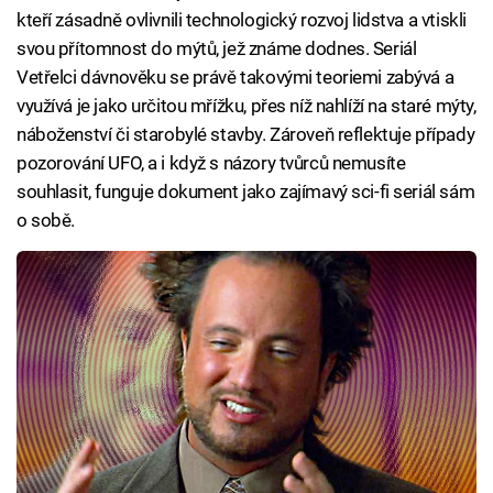
kteří zásadně ovlivnili technologický rozvoj lidstva a vtiskli
svou přítomnost do mýtů, jež známe dodnes. Seriál
Vetřelci dávnověku se právě takovými teoriemi zabývá a
využívá je jako určitou mřížku, přes níž nahlíží na staré mýty,
náboženství či starobylé stavby. Zároveň reflektuje případy
pozorování UFO, a i když s názory tvůrců nemusíte
souhlasit, funguje dokument jako zajímavý sci-fi seriál sám
o sobě.