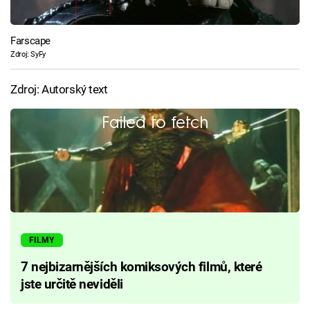
Farscape
Zdroj: SyFy
Zdroj: Autorský text
Failed to fetch
FILMY
7 nejbizarnějších komiksových filmů, které
jste určitě neviděli