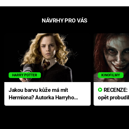
NÁVRHY PRO VÁS
HARRY POTTER
KINOFILMY
Jakou barvu kůže má mít
RECENZE: Smrtelné zlo se
Hermiona? Autorka Harryho
opět probudi
Pottera přišla s ráznou
přichází s n
odpovědí
hororovou n