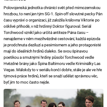
Polovojenská jednotka chránící svět před mimozemskou
hrozbou, to není jen tým SG-1. Spin-off slovutné pecky Pán
času vypráví o organizaci, již založila královna Viktorie po
ošklivé příhodě, v níž hrdinný Doktor figuroval. Seriál
Torchwood vznikl jako určitá antiteze Pána času –
nenajdeme v něm mezihvězdné cestování, každá epizoda
je prodchnuta deziluzí a pesimismem a jeho protagonisté
mají do ideálních hrdinů daleko. Se svou špinavou
poetikou a smutnými hrdiny působí Torchwood vedle
Hvězdné brány jako Špína Baltimoru vedle Kriminálky Las
Vegas. Málokdy to v seriálu končí dobře, stále je ale ve hře
týmová práce hrdinů, kteří se snaží udělat správnou věc,
byť jim to moc často nejde.