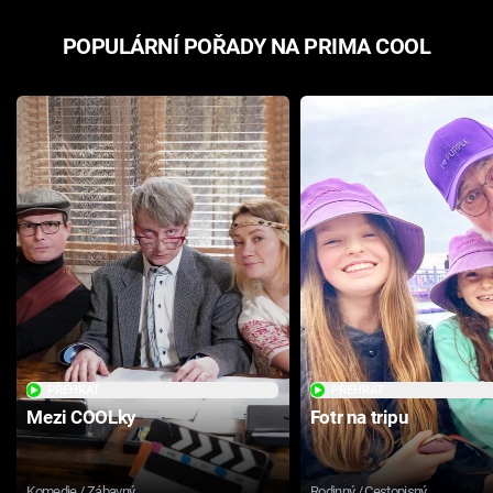
POPULÁRNÍ POŘADY NA PRIMA COOL
PŘEHRÁT
PŘEHRÁT
Mezi COOLky
Fotr na tripu
Komedie / Zábavný
Rodinný / Cestopisný