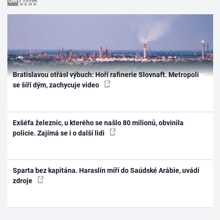
Bratislavou otřásl výbuch: Hoří rafinerie Slovnaft. Metropolí
se šíří dým, zachycuje video
Exšéfa železnic, u kterého se našlo 80 milionů, obvinila
policie. Zajímá se i o další lidi
Sparta bez kapitána. Haraslín míří do Saúdské Arábie, uvádí
zdroje