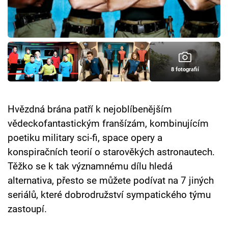
Cool Esport
Pořady
TV Program
8 fotografií
Sledujte prima+
Hvězdná brána patří k nejoblíbenějším
Přihlášení
vědeckofantastickým franšízám, kombinujícím
poetiku military sci-fi, space opery a
konspiračních teorií o starověkých astronautech.
Sledujte nás
Těžko se k tak významnému dílu hledá
alternativa, přesto se můžete podívat na 7 jiných
seriálů, které dobrodružství sympatického týmu
zastoupí.