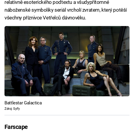
relativně esoterického podtextu a všudypřítomné
náboženské symboliky seriál vrcholí zvratem, který potěší
všechny příznivce Vetřelců dávnověku.
Battlestar Galactica
Zdroj: SyFy
Farscape