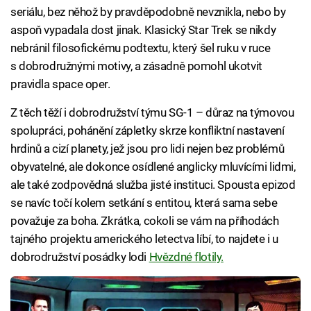
seriálu, bez něhož by pravděpodobně nevznikla, nebo by
aspoň vypadala dost jinak. Klasický Star Trek se nikdy
nebránil filosofickému podtextu, který šel ruku v ruce
s dobrodružnými motivy, a zásadně pomohl ukotvit
pravidla space oper.
Z těch těží i dobrodružství týmu SG-1 – důraz na týmovou
spolupráci, pohánění zápletky skrze konfliktní nastavení
hrdinů a cizí planety, jež jsou pro lidi nejen bez problémů
obyvatelné, ale dokonce osídlené anglicky mluvícími lidmi,
ale také zodpovědná služba jisté instituci. Spousta epizod
se navíc točí kolem setkání s entitou, která sama sebe
považuje za boha. Zkrátka, cokoli se vám na příhodách
tajného projektu amerického letectva líbí, to najdete i u
dobrodružství posádky lodi
Hvězdné flotily.