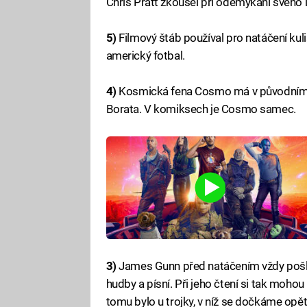
Chris Pratt zkoušel při odemykání svého 
5)
Filmový štáb používal pro natáčení kulisy
americký fotbal.
4)
Kosmická fena Cosmo má v původním zně
Borata. V komiksech je Cosmo samec.
3)
James Gunn před natáčením vždy pošle
hudby a písní. Při jeho čtení si tak moho
tomu bylo u trojky, v níž se dočkáme opět