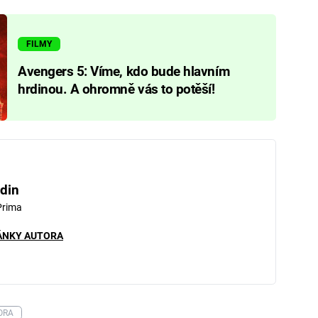
FILMY
Avengers 5: Víme, kdo bude hlavním
hrdinou. A ohromně vás to potěší!
din
Prima
ÁNKY AUTORA
ORA