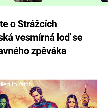
představit
íte o Strážcích
ská vesmírná loď se
lavného zpěváka
iled to fetch
ilogie si dokonce připsalo několik