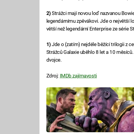
2)
Strážci mají novou loď nazvanou Bowie
legendárnímu zpěvákovi. Jde o největší l
větší než legendární Enterprise ze série St
1)
Jde o (zatím) nejdéle běžící trilogii z 
Strážců Galaxie uběhlo 8 let a 10 měsíců.
dvojce.
Zdroj:
IMDb zajímavosti