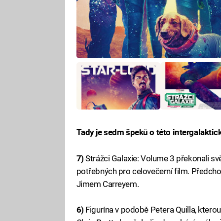
Tady je sedm špeků o této intergalaktic
7)
Strážci Galaxie: Volume 3 překonali s
potřebných pro celovečerní film. Předcho
Jimem Carreyem.
6)
Figurína v podobě Petera Quilla, kterou 