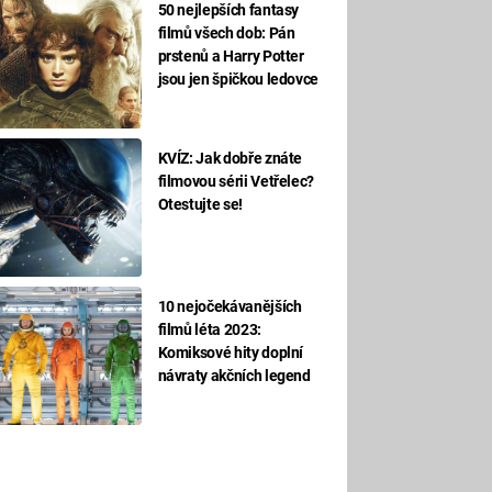
50 nejlepších fantasy
filmů všech dob: Pán
prstenů a Harry Potter
jsou jen špičkou ledovce
KVÍZ: Jak dobře znáte
filmovou sérii Vetřelec?
Otestujte se!
10 nejočekávanějších
filmů léta 2023:
Komiksové hity doplní
návraty akčních legend