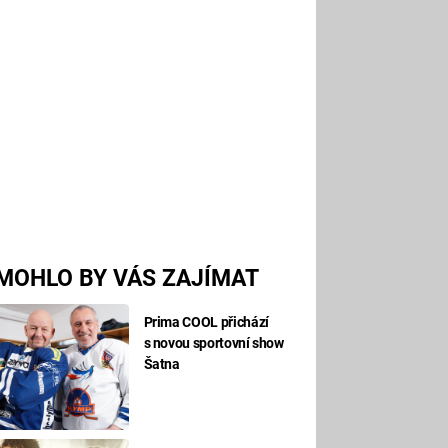
MOHLO BY VÁS ZAJÍMAT
Prima COOL přichází
s novou sportovní show
Šatna