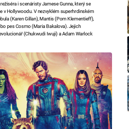
od režiséra i scenáristy Jamese Gunna, který se
ůrce v Hollywoodu. V nezvyklém superhrdinském
bula (Karen Gillan), Mantis (Pom Klementieff),
nebo pes Cosmo (Maria Bakalova). Jejich
í evolucionář (Chukwudi Iwuji) a Adam Warlock