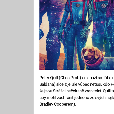
Peter Quill (Chris Pratt) se snaží smířit
Saldana) sice žije, ale vůbec netuší, kdo 
že jsou Strážci nečekaně zranitelní. Quill
aby mohl zachránit jednoho ze svých nejl
Bradley Cooperem).