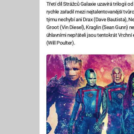
Třetí díl Strážců Galaxie uzavírá trilogii 
rychle zařadil mezi nejtalentovanější tv
týmu nechybí ani Drax (Dave Bautista), Ne
Groot (Vin Diesel), Kraglin (Sean Gunn) 
úhlavními nepřáteli jsou tentokrát Vrchn
(Will Poulter).