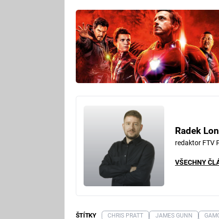
Radek Lon
redaktor FTV 
VŠECHNY ČL
ŠTÍTKY
CHRIS PRATT
JAMES GUNN
GAM