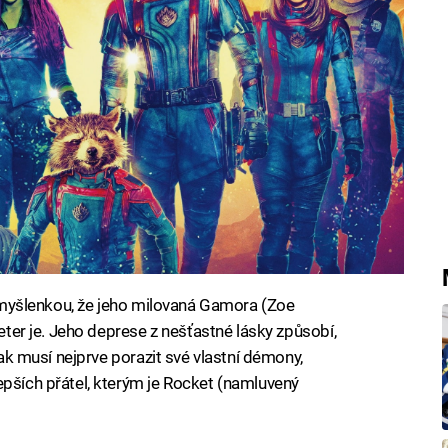
 s myšlenkou, že jeho milovaná Gamora (Zoe
Peter je. Jeho deprese z nešťastné lásky způsobí,
 tak musí nejprve porazit své vlastní démony,
epších přátel, kterým je Rocket (namluvený