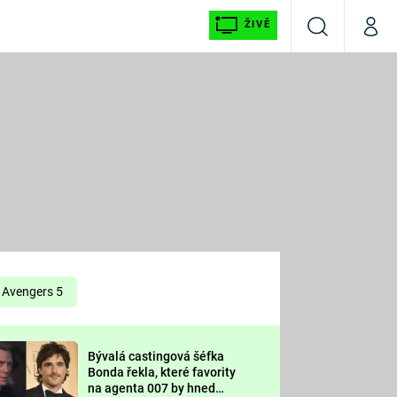
ŽIVĚ
Vyhledávání
Můj p
Prima+
É
CNN Prima NEWS
E
Prima FRESH
ŠÍ
Prima LIVING
E
Prima Ženy
Avengers 5
Prima LAJK
Bývalá castingová šéfka
OOL
Bonda řekla, které favority
Sledujte nás
na agenta 007 by hned