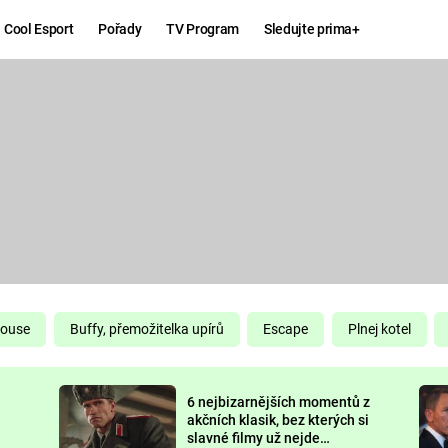
Cool Esport
Pořady
TV Program
Sledujte prima+
Hry
Zábava
MAFIA
ZÁBAVN
GALERI
GTA 6
NEJLEP
KINGDOM
KOMEDI
COME:
DELIVERANCE
CHUCK
House
Buffy, přemožitelka upírů
Escape
Plnej kotel
NORRIS
ESPORT
6 nejbizarnějších momentů z
DEADP
akčních klasik, bez kterých si
slavné filmy už nejde