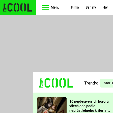
Menu
Filmy
Seriály
Hry
Seriály
Filmy
SIMPSONOVI
STAR WARS
HVĚZDNÁ
AVENGERS
BRÁNA
RYCHLE A
TEORIE
ZBĚSILE 10
Trendy:
VELKÉHO
Star
PREDÁTOR
TŘESKU
10 nejděsivějších hororů
FUTURAMA
všech dob podle
neprůstřelného kritéria.