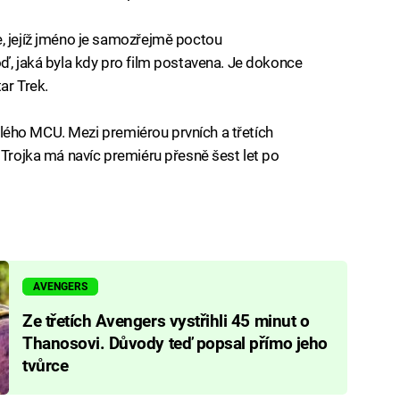
, jejíž jméno je samozřejmě poctou
oď, jaká byla kdy pro film postavena. Je dokonce
ar Trek.
celého MCU. Mezi premiérou prvních a třetích
 Trojka má navíc premiéru přesně šest let po
AVENGERS
Ze třetích Avengers vystřihli 45 minut o
Thanosovi. Důvody teď popsal přímo jeho
tvůrce