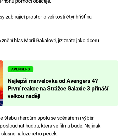
iPhonu pomocí obličeje.
 zabírající prostor o velikosti čtyř hřišť na
ní hlas Marii Bakalové, jíž znáte jako dceru
AVENGERS
Nejlepší marvelovka od Avengers 4?
První reakce na Strážce Galaxie 3 přináší
velkou naději
 štábu i hercům spolu se scénářem i výběr
u poslouchat hudbu, která ve filmu bude. Nejinak
 slušné nálože retro pecek.