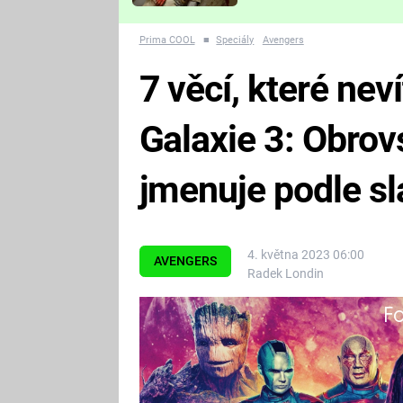
Které děsivé pecky vám
nejvíc zvednou tep?
Prima COOL
■
Speciály
Avengers
7 věcí, které nev
Galaxie 3: Obrov
jmenuje podle s
4. května 2023 06:00
AVENGERS
Radek Londin
Fa
Vyvrcholení vskutku galaktické tr
filmových rekordů...