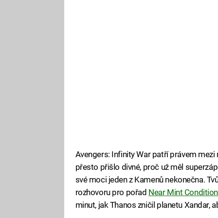
Avengers: Infinity War patří právem mez
přesto přišlo divné, proč už měl superzá
své moci jeden z Kamenů nekonečna. Tvůr
rozhovoru pro pořad
Near Mint Conditio
minut, jak Thanos zničil planetu Xandar, 