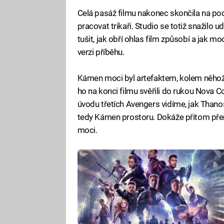
Celá pasáž filmu nakonec skončila na podl
pracovat trikaři. Studio se totiž snažilo
tušit, jak obří ohlas film způsobí a jak 
verzi příběhu.
Kámen moci byl artefaktem, kolem něhož s
ho na konci filmu svěřili do rukou Nova Co
úvodu třetích Avengers vidíme, jak Thano
tedy Kámen prostoru. Dokáže přitom př
moci.