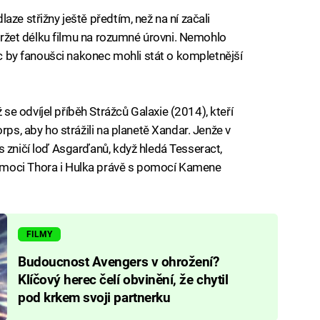
aze střižny ještě předtím, než na ní začali
 udržet délku filmu na rozumné úrovni. Nemohlo
moc by fanoušci nakonec mohli stát o kompletnější
e odvíjel příběh Strážců Galaxie (2014), kteří
rps, aby ho strážili na planetě Xandar. Jenže v
s zničí loď Asgarďanů, když hledá Tesseract,
emoci Thora i Hulka právě s pomocí Kamene
FILMY
Budoucnost Avengers v ohrožení?
Klíčový herec čelí obvinění, že chytil
pod krkem svoji partnerku