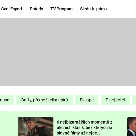
Cool Esport
Pořady
TV Program
Sledujte prima+
Hry
Zábava
MAFIA
ZÁBAVN
GALERI
GTA 6
NEJLEP
KINGDOM
KOMEDI
COME:
DELIVERANCE
CHUCK
House
Buffy, přemožitelka upírů
Escape
Plnej kotel
NORRIS
ESPORT
6 nejbizarnějších momentů z
DEADP
akčních klasik, bez kterých si
slavné filmy už nejde