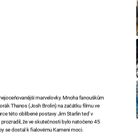
i nejoceňovanější marvelovky. Mnoha fanouškům
porák Thanos (Josh Brolin) na začátku filmu ve
ce této oblíbené postavy Jim Starlin teď v
n
prozradil, že ve skutečnosti bylo natočeno 45
aby se dostal k fialovému Kameni moci.