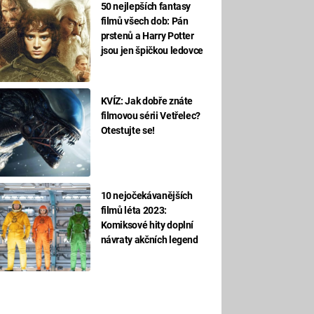
50 nejlepších fantasy
filmů všech dob: Pán
prstenů a Harry Potter
jsou jen špičkou ledovce
KVÍZ: Jak dobře znáte
filmovou sérii Vetřelec?
Otestujte se!
10 nejočekávanějších
filmů léta 2023:
Komiksové hity doplní
návraty akčních legend