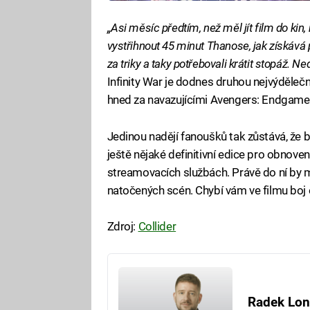
„Asi měsíc předtím, než měl jít film do kin, 
vystřihnout 45 minut Thanose, jak získává 
za triky a taky potřebovali krátit stopáž. Ne
Infinity War je dodnes druhou nejvýdělečn
hned za navazujícími Avengers: Endgame
Jedinou nadějí fanoušků tak zůstává, že 
ještě nějaké definitivní edice pro obnov
streamovacích službách. Právě do ní by 
natočených scén. Chybí vám ve filmu boj
Zdroj:
Collider
Fa
Radek Lon