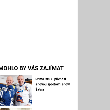
MOHLO BY VÁS ZAJÍMAT
Prima COOL přichází
s novou sportovní show
Šatna