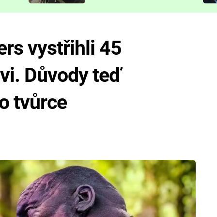
představit
rs vystřihli 45
vi. Důvody teď
o tvůrce