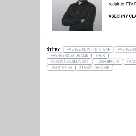
redaktor FTV 
VŠECHNY ČL
ŠTÍTKY
AVENGERS: INFINITY WAR
AVENGERS
AVENGERS: ENDGAME
THOR
FILMOVÉ ZAJÍMAVOSTI
JOSH BROLIN
THA
JIM STARLIN
STRÁŽCI GALAXIE