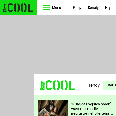
Menu
Filmy
Seriály
Hry
Seriály
Filmy
SIMPSONOVI
STAR WARS
HVĚZDNÁ
AVENGERS
BRÁNA
RYCHLE A
TEORIE
ZBĚSILE 10
Trendy:
VELKÉHO
Star
PREDÁTOR
TŘESKU
10 nejděsivějších hororů
FUTURAMA
všech dob podle
neprůstřelného kritéria.