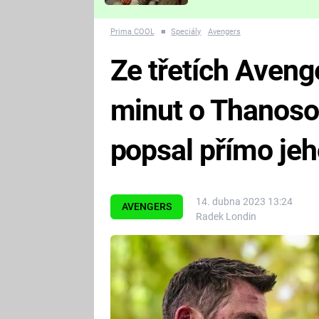
Které děsivé pecky vám
nejvíc zvednou tep?
Prima COOL
■
Speciály
Avengers
Ze třetích Avenge
minut o Thanoso
popsal přímo jeh
14. dubna 2023 13:24
AVENGERS
Radek Londin