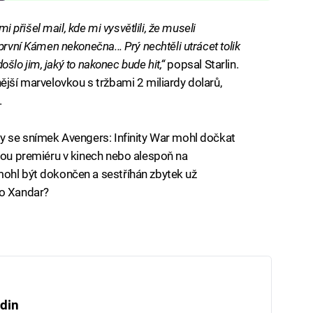
mi přišel mail, kde mi vysvětlili, že museli
první Kámen nekonečna... Prý nechtěli utrácet tolik
došlo jim, jaký to nakonec bude hit,“
popsal Starlin.
ější marvelovkou s tržbami 2 miliardy dolarů,
.
by se snímek Avengers: Infinity War mohl dočkat
enou premiéru v kinech nebo alespoň na
mohl být dokončen a sestříhán zbytek už
 o Xandar?
iled to fetch
din