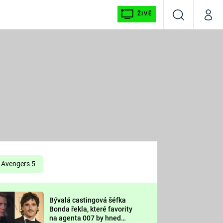
ŽIVĚ
Vyhledávání
Můj p
Prima+
É
CNN Prima NEWS
E
Prima FRESH
ŠÍ
Prima LIVING
E
Prima Ženy
Avengers 5
Prima LAJK
Bývalá castingová šéfka
OOL
Bonda řekla, které favority
Sledujte nás
na agenta 007 by hned