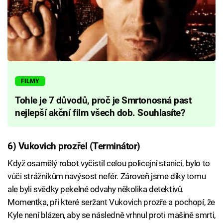
FILMY
Tohle je 7 důvodů, proč je Smrtonosná past
nejlepší akční film všech dob. Souhlasíte?
6) Vukovich prozřel (Terminátor)
Když osamělý robot vyčistil celou policejní stanici, bylo to
vůči strážníkům navýsost nefér. Zároveň jsme díky tomu
ale byli svědky pekelné odvahy několika detektivů.
Momentka, při které seržant Vukovich prozře a pochopí, že
Kyle není blázen, aby se následně vrhnul proti mašině smrti,