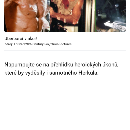
Cool Esport
Pořady
TV Program
Uberborci v akci!
Zdroj: TriStar/20th Century Fox/Orion Pictures
Sledujte prima+
Napumpujte se na přehlídku heroických úkonů,
Přihlášení
které by vyděsily i samotného Herkula.
Sledujte nás