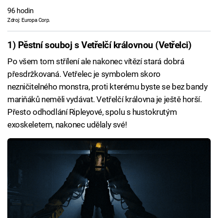
96 hodin
Zdroj: Europa Corp.
1) Pěstní souboj s Vetřelčí královnou (Vetřelci)
Po všem tom střílení ale nakonec vítězí stará dobrá
přesdržkovaná. Vetřelec je symbolem skoro
nezničitelného monstra, proti kterému byste se bez bandy
mariňáků neměli vydávat. Vetřelčí královna je ještě horší.
Přesto odhodlání Ripleyové, spolu s hustokrutým
exoskeletem, nakonec udělaly své!