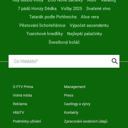
Kdy budou volby
ZOO Nové začátky
Auto – katalog
7 pádů Honzy Dědka
Volby 2025
Svařené víno
Tatarák podle Pohlreicha
Aloe vera
Pěstování lichořeřišnice
Výpočet ascendentu
Tvarohové knedlíky
Nejlepší palačinky
Švestkový koláč
O FTV Prima
Management
Volná místa
Press
Reklama
Castingy a výzvy
HbbTV
Kontakty
Podmínky užívání
Zpracování osobních údajů