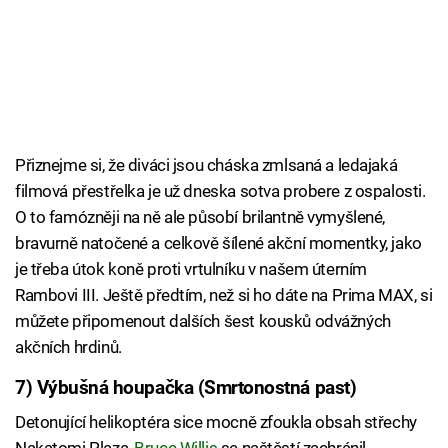
Přiznejme si, že diváci jsou cháska zmlsaná a ledajaká
filmová přestřelka je už dneska sotva probere z ospalosti.
O to famózněji na ně ale působí brilantně vymyšlené,
bravurně natočené a celkově šílené akční momentky, jako
je třeba útok koně proti vrtulníku v našem úterním
Rambovi III. Ještě předtím, než si ho dáte na Prima MAX, si
můžete připomenout dalších šest kousků odvážných
akčních hrdinů.
7) Výbušná houpačka (Smrtonostná past)
Detonující helikoptéra sice mocně zfoukla obsah střechy
Nakatomi Plaza,
Bruce Willis
se naštěstí zachránil