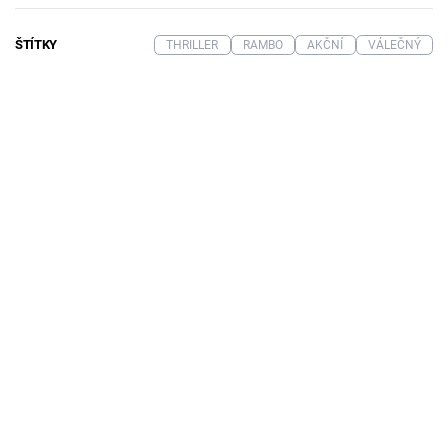
ŠTÍTKY
THRILLER
RAMBO
AKČNÍ
VÁLEČNÝ