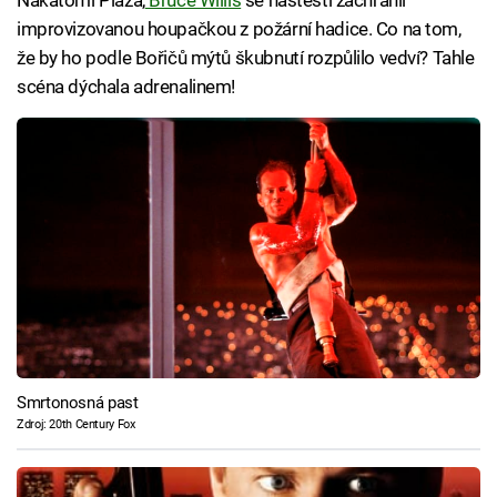
improvizovanou houpačkou z požární hadice. Co na tom,
že by ho podle Bořičů mýtů škubnutí rozpůlilo vedví? Tahle
scéna dýchala adrenalinem!
Smrtonosná past
Zdroj: 20th Century Fox