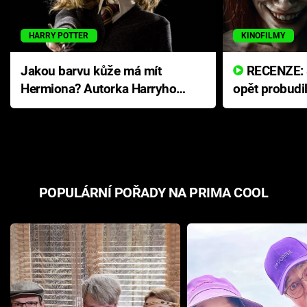
HARRY POTTER
KINOFILMY
Jakou barvu kůže má mít
RECENZE: Smrtelné zlo se
Hermiona? Autorka Harryho
opět probudi
Pottera přišla s ráznou
přichází s n
odpovědí
hororovou n
POPULÁRNÍ POŘADY NA PRIMA COOL