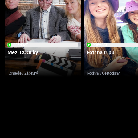
PŘEHRÁT
PŘEHRÁT
Mezi COOLky
Fotr na tripu
Komedie / Zábavný
Rodinný / Cestopisný