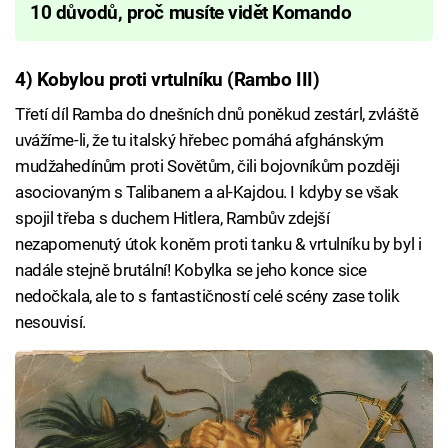
10 důvodů, proč musíte vidět Komando
4) Kobylou proti vrtulníku (Rambo III)
Třetí díl Ramba do dnešních dnů poněkud zestárl, zvláště
uvážíme-li, že tu italský hřebec pomáhá afghánským
mudžahedínům proti Sovětům, čili bojovníkům později
asociovaným s Talibanem a al-Kajdou. I kdyby se však
spojil třeba s duchem Hitlera, Rambův zdejší
nezapomenutý útok koněm proti tanku & vrtulníku by byl i
nadále stejně brutální! Kobylka se jeho konce sice
nedočkala, ale to s fantastičností celé scény zase tolik
nesouvisí.