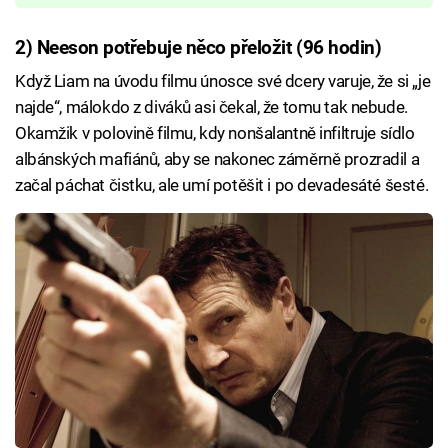
2) Neeson potřebuje něco přeložit (96 hodin)
Když Liam na úvodu filmu únosce své dcery varuje, že si „je
najde“, málokdo z diváků asi čekal, že tomu tak nebude.
Okamžik v polovině filmu, kdy nonšalantně infiltruje sídlo
albánských mafiánů, aby se nakonec záměrně prozradil a
začal páchat čistku, ale umí potěšit i po devadesáté šesté.