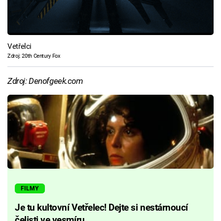
Vetřelci
Zdroj: 20th Century Fox
Zdroj: Denofgeek.com
FILMY
Je tu kultovní Vetřelec! Dejte si nestárnoucí
čelisti ve vesmíru