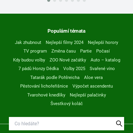
Populární témata
Jak zhubnout
Nejlepší filmy 2024
Nejlepší horory
TV program
Změna času
Partie
Počasí
Kdy budou volby
ZOO Nové začátky
Auto – katalog
7 pádů Honzy Dědka
Volby 2025
Svařené víno
Tatarák podle Pohlreicha
Aloe vera
Pěstování lichořeřišnice
Výpočet ascendentu
Tvarohové knedlíky
Nejlepší palačinky
Švestkový koláč