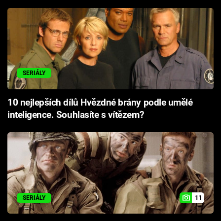
SERIÁLY
10 nejlepších dílů Hvězdné brány podle umělé
inteligence. Souhlasíte s vítězem?
11
SERIÁLY