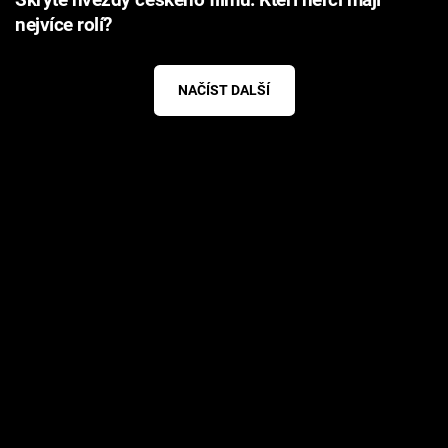
Skryté hvězdy českého filmu: Kteří herci mají
nejvíce rolí?​
NAČÍST DALŠÍ