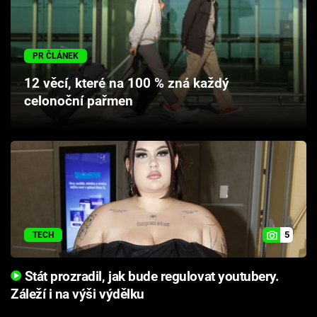
PR ČLÁNEK
12 věcí, které na 100 % zná každý
celonoční pařmen
5
TECH
Stát prozradil, jak bude regulovat youtubery.
Záleží i na výši výdělku