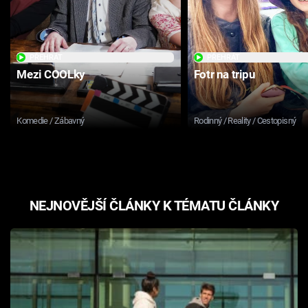
Cool Esport
Pořady
PŘEHRÁT
PŘEHRÁT
Mezi COOLky
Fotr na tripu
TV Program
Sledujte prima+
Komedie / Zábavný
Rodinný / Reality / Cestopisný
Přihlášení
NEJNOVĚJŠÍ ČLÁNKY K TÉMATU ČLÁNKY
Sledujte nás