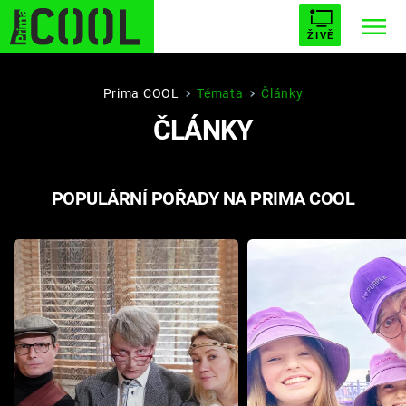
ŽIVĚ
STARHOUSE
BUFFY, PŘEMOŽITELKA UPÍRŮ
Trendy:
Prima COOL
Témata
Články
ČLÁNKY
ESCAPE
PLNEJ KOTEL
AVENGERS 5
POPULÁRNÍ POŘADY NA PRIMA COOL
Témata
Filmy
Seriály
Hry