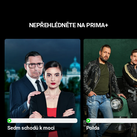
NEPŘEHLÉDNĚTE NA PRIMA+
PŘEHRÁT
PŘEHRÁT
Sedm schodů k moci
Polda