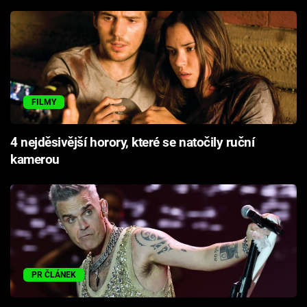
FILMY
4 nejděsivější horory, které se natočily ruční
kamerou
PR ČLÁNEK