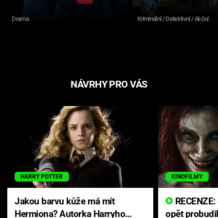
Drama
Kriminální / Detektivní / Akční
NÁVRHY PRO VÁS
HARRY POTTER
KINOFILMY
Jakou barvu kůže má mít
RECENZE: Smrtelné zlo se
Hermiona? Autorka Harryho
opět probudi