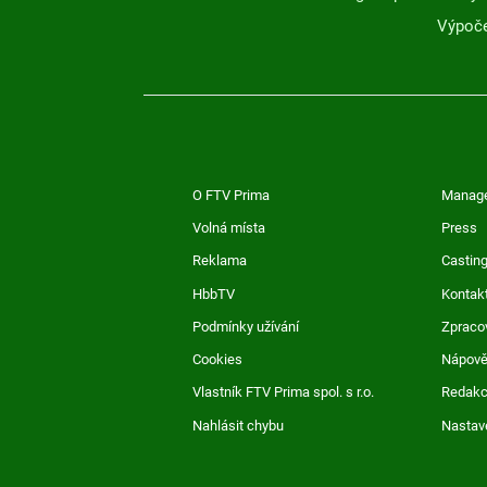
Výpoče
O FTV Prima
Manag
Volná místa
Press
Reklama
Casting
HbbTV
Kontak
Podmínky užívání
Zpraco
Cookies
Nápov
Vlastník FTV Prima spol. s r.o.
Redak
Nahlásit chybu
Nastav