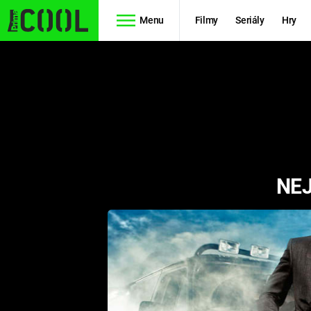
Menu
Filmy
Seriály
Hry
Seriály
Filmy
SIMPSONOVI
STAR WARS
HVĚZDNÁ
AVENGERS
BRÁNA
NEJ
RYCHLE A
TEORIE
ZBĚSILE 10
VELKÉHO
PREDÁTOR
TŘESKU
FUTURAMA