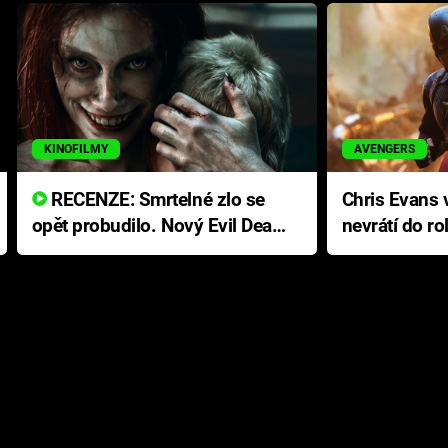
KINOFILMY
AVENGERS
RECENZE: Smrtelné zlo se
Chris Evans v
opět probudilo. Nový Evil Dead
nevrátí do ro
přichází s neodolatelnou
Ameriky
hororovou nabídkou