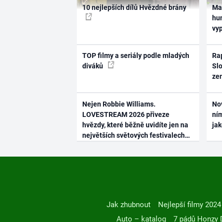
10 nejlepších dílů Hvězdné brány
Ma
hum
vy
TOP filmy a seriály podle mladých
Rap
diváků
Slo
ze
Nejen Robbie Williams.
No
LOVESTREAM 2026 přiveze
ním
hvězdy, které běžně uvidíte jen na
ja
největších světových festivalech
Jak zhubnout
Nejlepší filmy 2024
Auto – katalog
7 pádů Honzy 