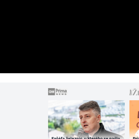
Exšéfa železnic, u kterého se našlo
Pri