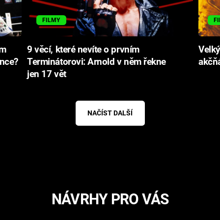
FILMY
F
ém
9 věcí, které nevíte o prvním
Velký
once?
Terminátorovi: Arnold v něm řekne
akčňá
jen 17 vět
NAČÍST DALŠÍ
NÁVRHY PRO VÁS