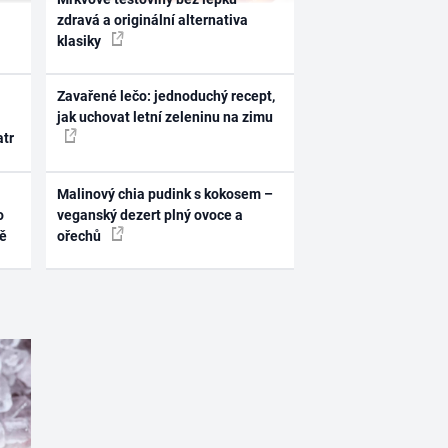
zdravá a originální alternativa
klasiky
Zavařené lečo: jednoduchý recept,
jak uchovat letní zeleninu na zimu
atr
Malinový chia pudink s kokosem –
o
veganský dezert plný ovoce a
ně
ořechů