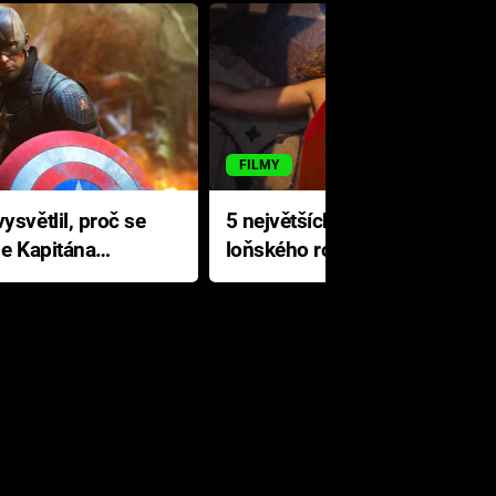
FILMY
ysvětlil, proč se
5 největších propadáků
le Kapitána
loňského roku: Disney na
jediné katastrofě prodělal 200
milionů dolarů