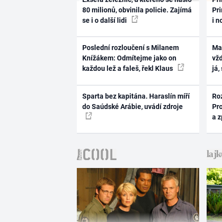
80 milionů, obvinila policie. Zajímá
Pri
se i o další lidi
i n
Poslední rozloučení s Milanem
Ma
Knížákem: Odmítejme jako on
vž
každou lež a faleš, řekl Klaus
já,
Sparta bez kapitána. Haraslín míří
Ro
do Saúdské Arábie, uvádí zdroje
Pr
a 