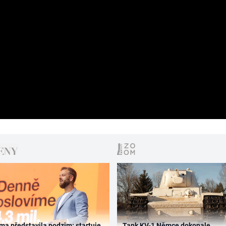
ma představila podzim: startuje
Tank KV-1 Němce dokonale