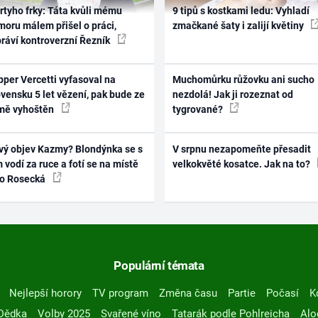
rtyho frky: Táta kvůli mému
9 tipů s kostkami ledu: Vyhladí
oru málem přišel o práci,
zmačkané šaty i zalijí květiny
práví kontroverzní Řezník
per Vercetti vyfasoval na
Muchomůrku růžovku ani sucho
vensku 5 let vězení, pak bude ze
nezdolá! Jak ji rozeznat od
mě vyhoštěn
tygrované?
vý objev Kazmy? Blondýnka se s
V srpnu nezapomeňte přesadit
 vodí za ruce a fotí se na místě
velkokvěté kosatce. Jak na to?
ko Rosecká
Populární témata
Nejlepší horory
TV program
Změna času
Partie
Počasí
K
Dědka
Volby 2025
Svařené víno
Tatarák podle Pohlreicha
Alo