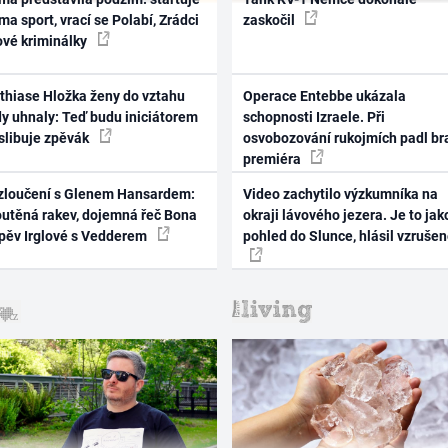
ma sport, vrací se Polabí, Zrádci
zaskočil
ové kriminálky
thiase Hložka ženy do vztahu
Operace Entebbe ukázala
dy uhnaly: Teď budu iniciátorem
schopnosti Izraele. Při
 slibuje zpěvák
osvobozování rukojmích padl br
premiéra
zloučení s Glenem Hansardem:
Video zachytilo výzkumníka na
outěná rakev, dojemná řeč Bona
okraji lávového jezera. Je to jak
zpěv Irglové s Vedderem
pohled do Slunce, hlásil vzruše