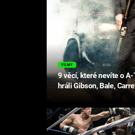
FILMY
9 věcí, které nevíte o
hráli Gibson, Bale, Carr