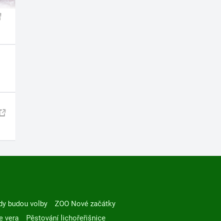
dy budou volby
ZOO Nové začátky
e vera
Pěstování lichořeřišnice