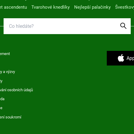
t ascendentu
Tvarohové knedlíky
Nejlepší palačinky
Švestkov
ement
App
y a výzvy
ty
vání osobních údajů
ěda
ce
ení soukromí