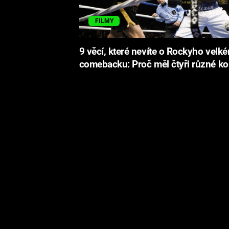
FILMY
9 věcí, které nevíte o Rockyho velk
comebacku: Proč měl čtyři různé k