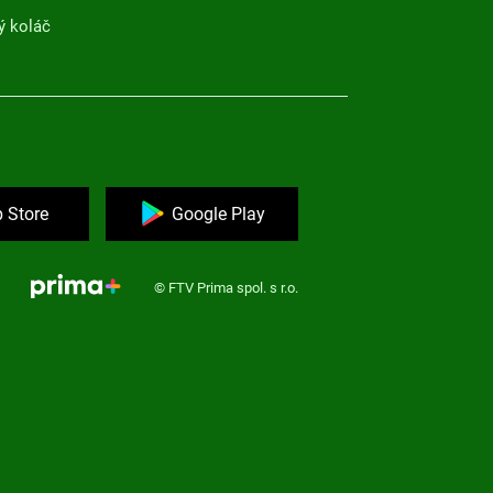
ý koláč
 Store
Google Play
© FTV Prima spol. s r.o.