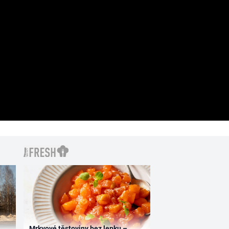
Mrkvové těstoviny bez lepku –