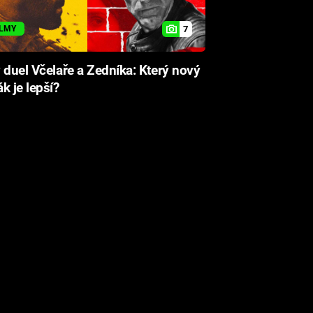
7
ILMY
 duel Včelaře a Zedníka: Který nový
k je lepší?