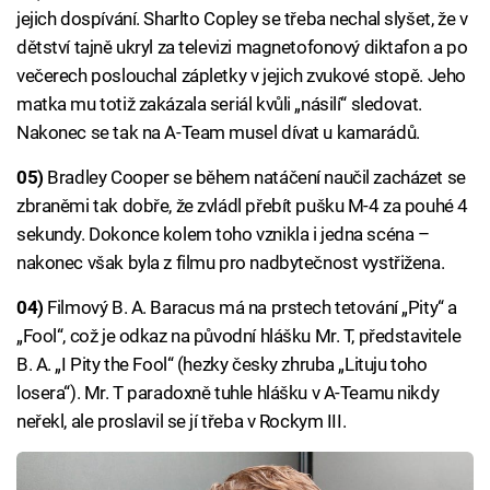
jejich dospívání. Sharlto Copley se třeba nechal slyšet, že v
dětství tajně ukryl za televizi magnetofonový diktafon a po
večerech poslouchal zápletky v jejich zvukové stopě. Jeho
matka mu totiž zakázala seriál kvůli „násilí“ sledovat.
Nakonec se tak na A-Team musel dívat u kamarádů.
05)
Bradley Cooper se během natáčení naučil zacházet se
zbraněmi tak dobře, že zvládl přebít pušku M-4 za pouhé 4
sekundy. Dokonce kolem toho vznikla i jedna scéna –
nakonec však byla z filmu pro nadbytečnost vystřižena.
04)
Filmový B. A. Baracus má na prstech tetování „Pity“ a
„Fool“, což je odkaz na původní hlášku Mr. T, představitele
B. A. „I Pity the Fool“ (hezky česky zhruba „Lituju toho
losera“). Mr. T paradoxně tuhle hlášku v A-Teamu nikdy
neřekl, ale proslavil se jí třeba v Rockym III.