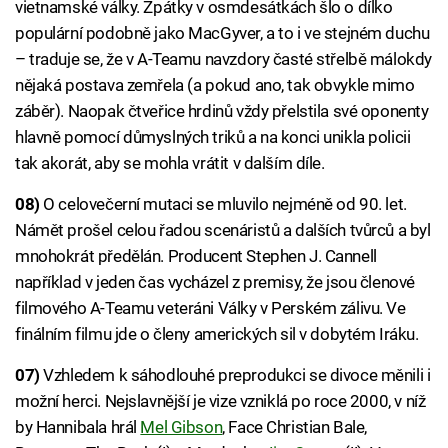
vietnamské války. Zpátky v osmdesátkách šlo o dílko
populární podobně jako MacGyver, a to i ve stejném duchu
– traduje se, že v A-Teamu navzdory časté střelbě málokdy
nějaká postava zemřela (a pokud ano, tak obvykle mimo
záběr). Naopak čtveřice hrdinů vždy přelstila své oponenty
hlavně pomocí důmyslných triků a na konci unikla policii
tak akorát, aby se mohla vrátit v dalším díle.
08)
O celovečerní mutaci se mluvilo nejméně od 90. let.
Námět prošel celou řadou scenáristů a dalších tvůrců a byl
mnohokrát předělán. Producent Stephen J. Cannell
například v jeden čas vycházel z premisy, že jsou členové
filmového A-Teamu veteráni Války v Perském zálivu. Ve
finálním filmu jde o členy amerických sil v dobytém Iráku.
07)
Vzhledem k sáhodlouhé preprodukci se divoce měnili i
možní herci. Nejslavnější je vize vzniklá po roce 2000, v níž
by Hannibala hrál
Mel Gibson
, Face Christian Bale,