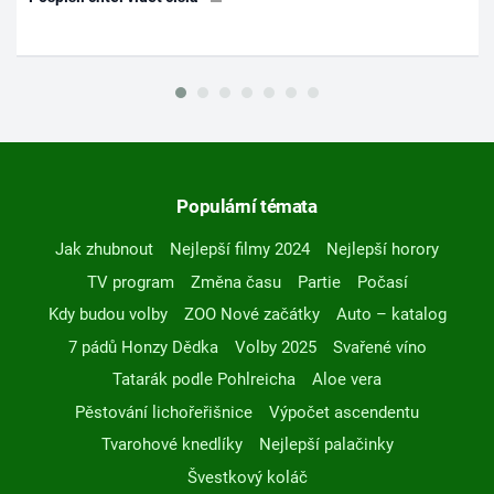
Populární témata
Jak zhubnout
Nejlepší filmy 2024
Nejlepší horory
TV program
Změna času
Partie
Počasí
Kdy budou volby
ZOO Nové začátky
Auto – katalog
7 pádů Honzy Dědka
Volby 2025
Svařené víno
Tatarák podle Pohlreicha
Aloe vera
Pěstování lichořeřišnice
Výpočet ascendentu
Tvarohové knedlíky
Nejlepší palačinky
Švestkový koláč