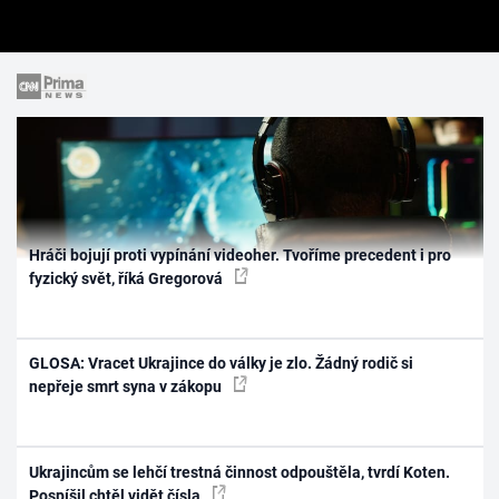
Hráči bojují proti vypínání videoher. Tvoříme precedent i pro
fyzický svět, říká Gregorová
GLOSA: Vracet Ukrajince do války je zlo. Žádný rodič si
nepřeje smrt syna v zákopu
Ukrajincům se lehčí trestná činnost odpouštěla, tvrdí Koten.
Pospíšil chtěl vidět čísla