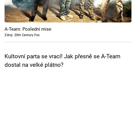
Cool Esport
Pořady
A-Team: Poslední mise
TV Program
Zdroj: 20th Century Fox
Sledujte prima+
Kultovní parta se vrací! Jak přesně se A-Team
dostal na velké plátno?
Přihlášení
Sledujte nás