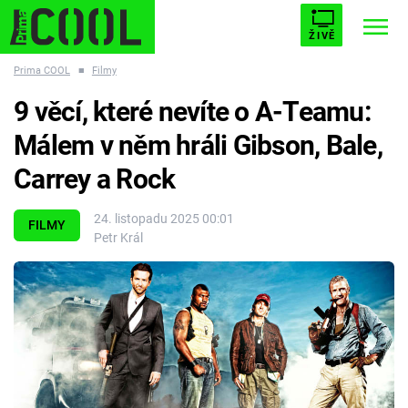
ŽIVĚ
Prima COOL
■
Filmy
STARHOUSE
BUFFY, PŘEMOŽITELKA UPÍRŮ
Trendy:
9 věcí, které nevíte o A-Teamu:
ESCAPE
PLNEJ KOTEL
AVENGERS 5
Málem v něm hráli Gibson, Bale,
Carrey a Rock
24. listopadu 2025 00:01
FILMY
Petr Král
Témata
Filmy
Seriály
Hry