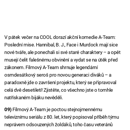
V pátek večer na COOL dorazí akční komedie A-Team:
Poslední mise. Hannibal, B. J., Face i Murdock mají sice
nové tváře, ale ponechali si své staré charaktery – a opět
musejí čelit falešnému obvinění a vydat se na útěk před
zákonem. Filmový A-Team shrnuje legendární
osmdesátkový seroš pro novou generaci diváků – a
paradoxně jde o završení projektu, který se připravoval
celá dvě desetiletí! Zjistěte, co všechno jste o tomhle
natřískaném bijáku nevěděli.
09)
Filmový A-Team je poctou stejnojmennému
televiznímu seriálu z 80. let, který popisoval příběh týmu
neprávem odsouzených žoldáků, toho času veteránů