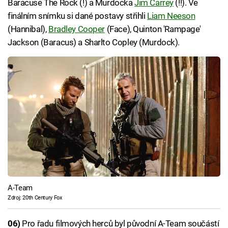
Baracuse The Rock (!) a Murdocka
Jim Carrey
(!!). Ve
finálním snímku si dané postavy střihli
Liam Neeson
(Hannibal),
Bradley Cooper
(Face), Quinton 'Rampage'
Jackson (Baracus) a Sharlto Copley (Murdock).
A-Team
Zdroj: 20th Century Fox
06)
Pro řadu filmových herců byl původní A-Team součástí