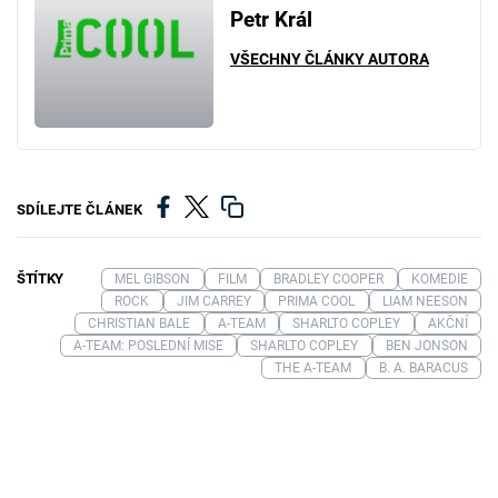
Petr Král
VŠECHNY ČLÁNKY AUTORA
SDÍLEJTE ČLÁNEK
ŠTÍTKY
MEL GIBSON
FILM
BRADLEY COOPER
KOMEDIE
ROCK
JIM CARREY
PRIMA COOL
LIAM NEESON
CHRISTIAN BALE
A-TEAM
SHARLTO COPLEY
AKČNÍ
A-TEAM: POSLEDNÍ MISE
SHARLTO COPLEY
BEN JONSON
THE A-TEAM
B. A. BARACUS