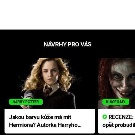
NÁVRHY PRO VÁS
HARRY POTTER
KINOFILMY
Jakou barvu kůže má mít
RECENZE: Smrtelné zlo se
Hermiona? Autorka Harryho
opět probudi
Pottera přišla s ráznou
přichází s n