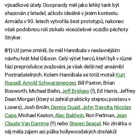
výsadkové účely. Doopravdy měl jako lehký tank být
shazován z letadel, ačkoliv ideálně v jiném kontextu.
Armáda v 90. letech vytvořila šest prototypů, nakonec
však podobnou roli získalo víceúčelové vozidlo pěchoty
Stryker.
01)
Už jsme zmínili, že měl Hannibala v neslavnějším
návrhu hrát Mel Gibson. Celý výčet herců, kteří byli v různé
fázi preprodukce zvažováni, je však delší než ansámbl
Postradatelných. Kolem Hannibala se totiž motali
Kurt
Russell
,
Arnold Schwarzenegger
, Bill Paxton, Brian
Bosworth, Michael Biehn,
Jeff Bridges
(!), Ed Harris, Jeffrey
Dean Morgan (který si zahrál prakticky stejnou postavu v
Losers), Josh Brolin,
Dennis Quaid
,
John Travolta
,
Nicolas
Cage
, Michael Keaton,
Alec Baldwin
, Ron Perlman,
Jean
Claude Van Damme
(!!) nebo
Steven Seagal
. No zkrátka o
něj měla zájem asi půlka hollywoodských drsňáků!