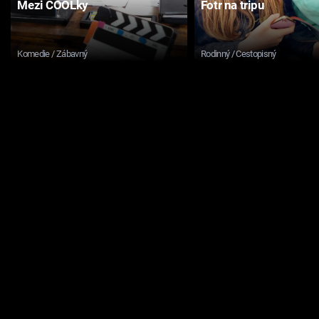
Mezi COOLky
Fotr na tripu
Komedie / Zábavný
Rodinný / Cestopisný