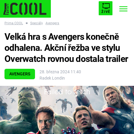
ŽIVĚ
Prima COOL
■
Speciály
Avengers
STARHOUSE
BUFFY, PŘEMOŽITELKA UPÍRŮ
Trendy:
Velká hra s Avengers konečně
ESCAPE
PLNEJ KOTEL
AVENGERS 5
odhalena. Akční řežba ve stylu
Overwatch rovnou dostala trailer
28. března 2024 11:40
AVENGERS
Radek Londin
Témata
Failed to fetch
Filmy
Superhrdinské týmy se střetnou na známých
místech marvelovského univerza.
Seriály
Hry