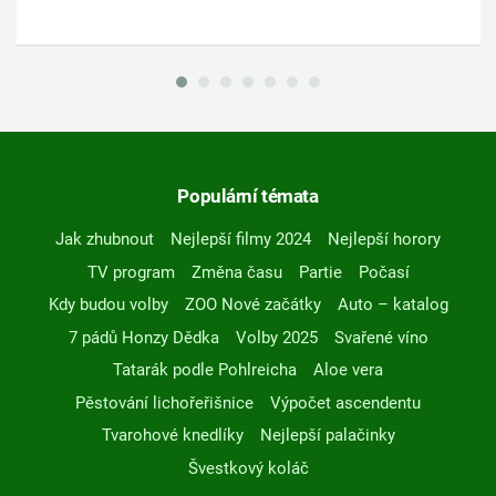
Populární témata
Jak zhubnout
Nejlepší filmy 2024
Nejlepší horory
TV program
Změna času
Partie
Počasí
Kdy budou volby
ZOO Nové začátky
Auto – katalog
7 pádů Honzy Dědka
Volby 2025
Svařené víno
Tatarák podle Pohlreicha
Aloe vera
Pěstování lichořeřišnice
Výpočet ascendentu
Tvarohové knedlíky
Nejlepší palačinky
Švestkový koláč