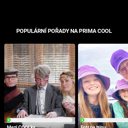
odpovědí
hororovou n
POPULÁRNÍ POŘADY NA PRIMA COOL
PŘEHRÁT
PŘEHRÁT
Mezi COOLky
Fotr na tripu