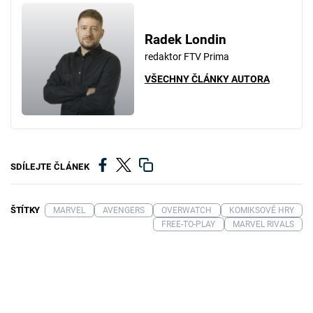
Radek Londin
redaktor FTV Prima
VŠECHNY ČLÁNKY AUTORA
SDÍLEJTE ČLÁNEK
ŠTÍTKY
MARVEL
AVENGERS
OVERWATCH
KOMIKSOVÉ HRY
FREE-TO-PLAY
MARVEL RIVALS