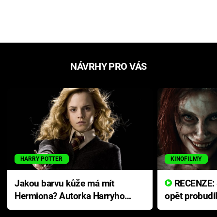
NÁVRHY PRO VÁS
HARRY POTTER
KINOFILMY
Jakou barvu kůže má mít
RECENZE: Smrtelné zlo se
Hermiona? Autorka Harryho
opět probudi
Pottera přišla s ráznou
přichází s n