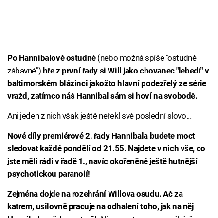
Po Hannibalově ostudné
(nebo možná spíše "ostudně
zábavné")
hře z první řady si Will jako chovanec "lebedí" v
baltimorském blázinci jakožto hlavní podezřelý ze série
vražd, zatímco náš Hannibal sám si hoví na svobodě.
Ani jeden z nich však ještě neřekl své poslední slovo...
Nové díly premiérové 2. řady Hannibala budete moct
sledovat každé pondělí od 21.55. Najdete v nich vše, co
jste měli rádi v řadě 1., navíc okořeněné ještě hutnější
psychotickou paranoií!
Zejména dojde na rozehrání Willova osudu. Ač za
katrem, usilovně pracuje na odhalení toho, jak na něj