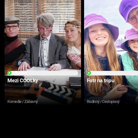
PŘEHRÁT
PŘEHRÁT
Mezi COOLky
Fotr na tripu
Komedie / Zábavný
Rodinný / Cestopisný