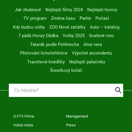
Jak zhubnout
Nejlepší filmy 2024
Nejlepší horory
TV program
Změna času
Partie
Počasí
Kdy budou volby
ZOO Nové začátky
Auto – katalog
7 pádů Honzy Dědka
Volby 2025
Svařené víno
Tatarák podle Pohlreicha
Aloe vera
Pěstování lichořeřišnice
Výpočet ascendentu
Tvarohové knedlíky
Nejlepší palačinky
Švestkový koláč
O FTV Prima
Management
Volná místa
Press