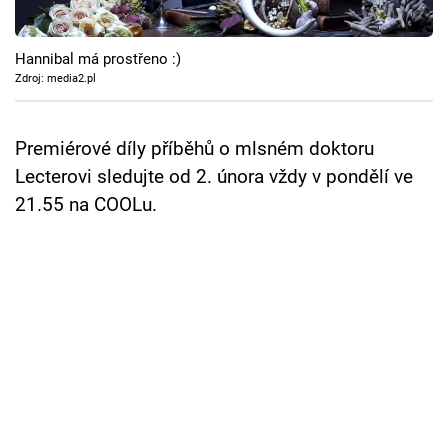
Cool Esport
Hannibal má prostřeno :)
Pořady
Zdroj: media2.pl
TV Program
Premiérové díly příběhů o mlsném doktoru
Sledujte prima+
Lecterovi sledujte od 2. února vždy v pondělí ve
21.55 na COOLu.
Přihlášení
Sledujte nás