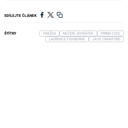
SDÍLEJTE ČLÁNEK
ŠTÍTKY
VRAŽDA
MLČENÍ JEHŇÁTEK
PRIMA COOL
LAURENCE FISHBURNE
JACK CRAWFORD