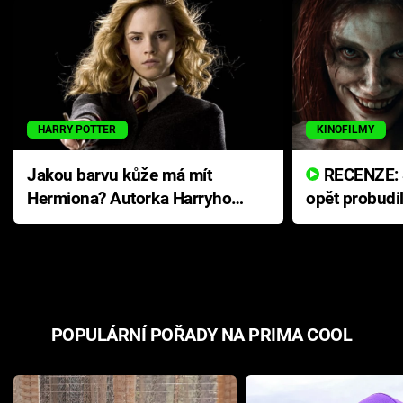
HARRY POTTER
KINOFILMY
Jakou barvu kůže má mít
RECENZE: Smrtelné zlo se
Hermiona? Autorka Harryho
opět probudi
Pottera přišla s ráznou
přichází s n
odpovědí
hororovou n
POPULÁRNÍ POŘADY NA PRIMA COOL