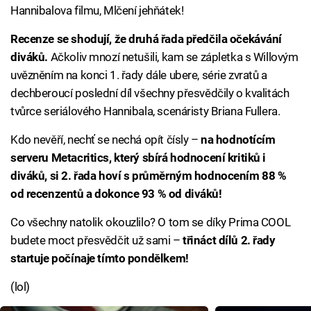
Hannibalova filmu, Mlčení jehňátek!
Recenze se shodují, že druhá řada předčila očekávání
diváků.
Ačkoliv mnozí netušili, kam se zápletka s Willovým
uvězněním na konci 1. řady dále ubere, série zvratů a
dechberoucí poslední díl všechny přesvědčily o kvalitách
tvůrce seriálového Hannibala, scenáristy Briana Fullera.
Kdo nevěří, nechť se nechá opít čísly –
na hodnotícím
serveru Metacritics, který sbírá hodnocení kritiků i
diváků, si 2. řada hoví s průměrným hodnocením 88 %
od recenzentů a dokonce 93 % od diváků!
Co všechny natolik okouzlilo? O tom se díky Prima COOL
budete moct přesvědčit už sami –
třináct dílů 2. řady
startuje počínaje tímto pondělkem!
(lol)