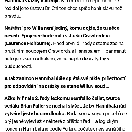
Hannibal vraždy nastrojil.
Nic mu v tom nepomáhá, že
ředidel jeho ústavu Dr. Chilton chce spíše honit slávu než
pravdu...
Naštěstí pro Willa není jediný, komu dojde, že tu něco
nesedí. Spojence bude mít i v Jacku Crawfordovi
(Laurence Fishburne).
Hned první díl řady ostatně začíná
brutálním soubojem Crawforda s Hannibalem – pár minut
nato je ovšem odhaleno, že na něj dojde až týdny v
budoucnosti.
A tak zatímco Hannibal dále splétá své pikle, příležitostí
pro odpovídání na otázky se stane Willův soud...
Ačkoliv finále 2. řady leckomu sestřelilo čelist, tvůrce
seriálu Brian Fuller se nechal slyšet, že by Hannibala rád
vytvářel ještě hodně dlouho.
Řada současných příběhů se
prý jasně vyjeví až v některé z příštích řad – a logickým
koncem Hannibala je podle Fullera počátek nejslavnějšího