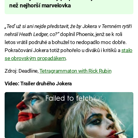
než nejhorší marvelovka
„Teď už si ani nejde představit, že by Jokera v Temném rytíři
nehrál Heath Ledger, co?“
doplnil Phoenix, jenž se k roli
letos vrátil podruhé a bohužel to nedopadlo moc dobře.
Pokračování Jokera totiž pohořelo u diváků i kritiků a
stalo
se obrovským propadákem
.
Zdroj: Deadline,
Tetragrammaton with Rick Rubin
Video: Trailer druhého Jokera
Failed to fetch