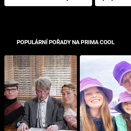
Pottera přišla s ráznou
přichází s n
odpovědí
hororovou n
POPULÁRNÍ POŘADY NA PRIMA COOL