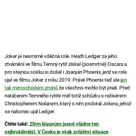
Joker je nesmírně vděčná role. Heath Ledger za jeho
ztvárnění ve filmu Temný rytíř získal (posmrtně) Oscara a
pro stejnou sošku si došel i Joaquin Phoenix, jenž se role
ujal ve filmu Joker z roku 2019. Právě Phoenix teď ale j
en
tak mimochodem zmínil
, že všechno mohlo být jinak. Před
natáčením Temného rytíře měl totiž schůzku s režisérem
Christopherem Nolanem, který s ním probíral Jokera, jehož
se nakonec ujal Ledger.
Čtěte také:
Zlým klaunům jasně vládne ten
nejbrutálnější. V Česku je však zvláštní situace