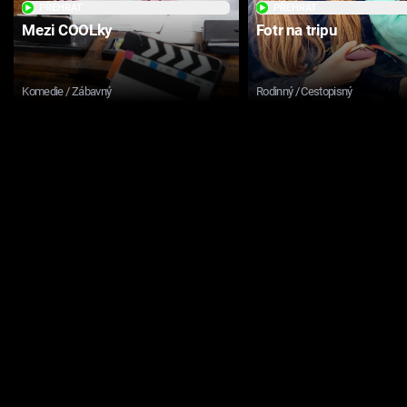
PŘEHRÁT
PŘEHRÁT
Mezi COOLky
Fotr na tripu
Komedie / Zábavný
Rodinný / Cestopisný