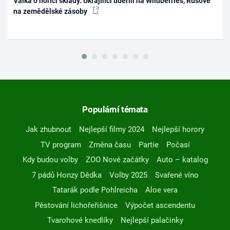
Válka o hořící sklady. Ukrajinci udeřili na Wildberries, Rusové
na zemědělské zásoby
Populární témata
Jak zhubnout
Nejlepší filmy 2024
Nejlepší horory
TV program
Změna času
Partie
Počasí
Kdy budou volby
ZOO Nové začátky
Auto – katalog
7 pádů Honzy Dědka
Volby 2025
Svařené víno
Tatarák podle Pohlreicha
Aloe vera
Pěstování lichořeřišnice
Výpočet ascendentu
Tvarohové knedlíky
Nejlepší palačinky