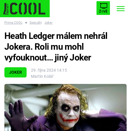
ŽIVĚ
Prima COOL
■
Speciály
Joker
STARHOUSE
BUFFY, PŘEMOŽITELKA UPÍRŮ
Trendy:
Heath Ledger málem nehrál
ESCAPE
PLNEJ KOTEL
AVENGERS 5
Jokera. Roli mu mohl
vyfouknout… jiný Joker
29. října 2024 14:15
JOKER
Martin Kolář
Témata
Filmy
Seriály
Hry