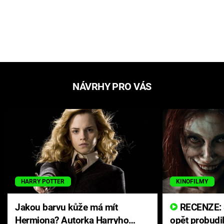
NÁVRHY PRO VÁS
HARRY POTTER
KINOFILMY
Jakou barvu kůže má mít
RECENZE: Smrtelné zlo se
Hermiona? Autorka Harryho
opět probudi