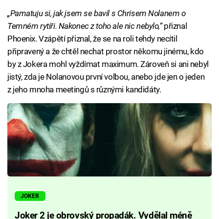
„Pamatuju si, jak jsem se bavil s Chrisem Nolanem o
Temném rytíři. Nakonec z toho ale nic nebylo,“
přiznal
Phoenix. Vzápětí přiznal, že se na roli tehdy necítil
připravený a že chtěl nechat prostor někomu jinému, kdo
by z Jokera mohl vyždímat maximum. Zároveň si ani nebyl
jistý, zda je Nolanovou první volbou, anebo jde jen o jeden
z jeho mnoha meetingů s různými kandidáty.
JOKER
Joker 2 je obrovský propadák. Vydělal méně