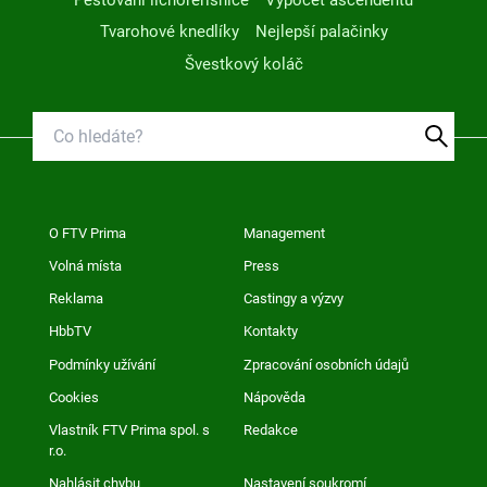
Tvarohové knedlíky
Nejlepší palačinky
Švestkový koláč
O FTV Prima
Management
Volná místa
Press
Reklama
Castingy a výzvy
HbbTV
Kontakty
Podmínky užívání
Zpracování osobních údajů
Cookies
Nápověda
Vlastník FTV Prima spol. s
Redakce
r.o.
Nahlásit chybu
Nastavení soukromí