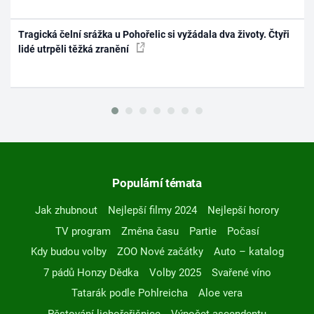
Tragická čelní srážka u Pohořelic si vyžádala dva životy. Čtyři
lidé utrpěli těžká zranění
Populární témata
Jak zhubnout
Nejlepší filmy 2024
Nejlepší horory
TV program
Změna času
Partie
Počasí
Kdy budou volby
ZOO Nové začátky
Auto – katalog
7 pádů Honzy Dědka
Volby 2025
Svařené víno
Tatarák podle Pohlreicha
Aloe vera
Pěstování lichořeřišnice
Výpočet ascendentu