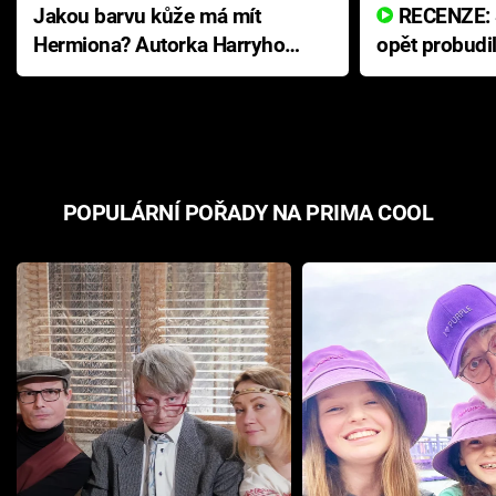
Jakou barvu kůže má mít
RECENZE: Smrtelné zlo se
Hermiona? Autorka Harryho
opět probudi
Pottera přišla s ráznou
přichází s n
odpovědí
hororovou n
POPULÁRNÍ POŘADY NA PRIMA COOL