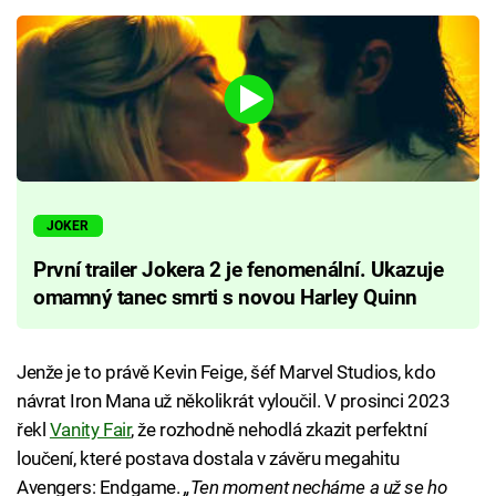
JOKER
První trailer Jokera 2 je fenomenální. Ukazuje
omamný tanec smrti s novou Harley Quinn
Jenže je to právě Kevin Feige, šéf Marvel Studios, kdo
návrat Iron Mana už několikrát vyloučil. V prosinci 2023
řekl
Vanity Fair
, že rozhodně nehodlá zkazit perfektní
loučení, které postava dostala v závěru megahitu
Avengers: Endgame.
„Ten moment necháme a už se ho