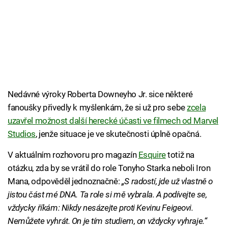
Nedávné výroky Roberta Downeyho Jr. sice některé
fanoušky přivedly k myšlenkám, že si už pro sebe
zcela
uzavřel možnost další herecké účasti ve filmech od Marvel
Studios
, jenže situace je ve skutečnosti úplně opačná.
V aktuálním rozhovoru pro magazín
Esquire
totiž na
otázku, zda by se vrátil do role Tonyho Starka neboli Iron
Mana, odpověděl jednoznačně:
„S radostí, jde už vlastně o
jistou část mé DNA. Ta role si mě vybrala. A podívejte se,
vždycky říkám: Nikdy nesázejte proti Kevinu Feigeovi.
Nemůžete vyhrát. On je tím studiem, on vždycky vyhraje.“