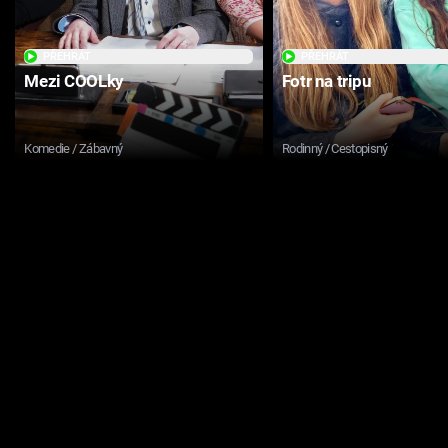
PŘEHRÁT
PŘEHRÁT
Mezi COOLky
Fotr na tripu
Komedie / Zábavný
Rodinný / Cestopisný