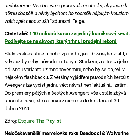
nedotkneme. Všichni jsme pracovali mnoho let, abychom k
němu dospěli, a nikdy bychom ho nechtěli nějakým kouzlem
vrátit zpět nebo zrušit,“
zdůraznil Feige.
Čtěte také:
140 milionů korun za jediný komiksový sešit.
Podívejte se na skvost, který trhnul prodejní rekord
Stále však existuje mnoho způsobů, jak Downeyho vrátit, i
když už by nebyl původním Tonym Starkem, ale třeba jeho
odlišnou variantou z mnohovesmíru, nebo by se objevil v
nějakém flashbacku. Z většiny vyjádření původních herců z
Avengers lze vyčíst jednu věc: návrat není aktuální... zatím!
Do premiéry pátých a šestých Avengers však stále zbývá
spousta času, jelikož první z nich má do kin dorazit 30.
dubna 2026.
Zdroj:
Esquire
,
The Playlist
Nejočekávanější marvelovka roku Deadpool & Wolverine