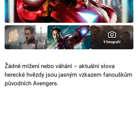
Cool Esport
Pořady
TV Program
9 fotografií
Sledujte prima+
Žádné mlžení nebo váhání – aktuální slova
Přihlášení
herecké hvězdy jsou jasným vzkazem fanouškům
původních Avengers.
Sledujte nás