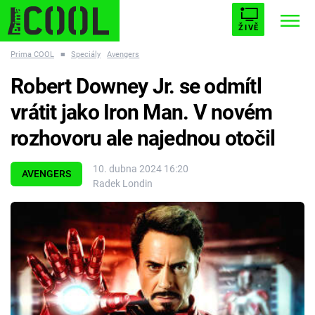
ŽIVĚ
Prima COOL
■
Speciály
Avengers
STARHOUSE
BUFFY, PŘEMOŽITELKA UPÍRŮ
Trendy:
Robert Downey Jr. se odmítl
ESCAPE
PLNEJ KOTEL
AVENGERS 5
vrátit jako Iron Man. V novém
rozhovoru ale najednou otočil
10. dubna 2024 16:20
AVENGERS
Radek Londin
Témata
Filmy
Seriály
Hry