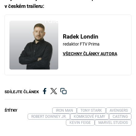
v českém traileru:
Failed to fetch
Radek Londin
redaktor FTV Prima
VŠECHNY ČLÁNKY AUTORA
SDÍLEJTE ČLÁNEK
ŠTÍTKY
IRON MAN
TONY STARK
AVENGERS
ROBERT DOWNEY JR.
KOMIKSOVÉ FILMY
CASTING
KEVIN FEIGE
MARVEL STUDIOS