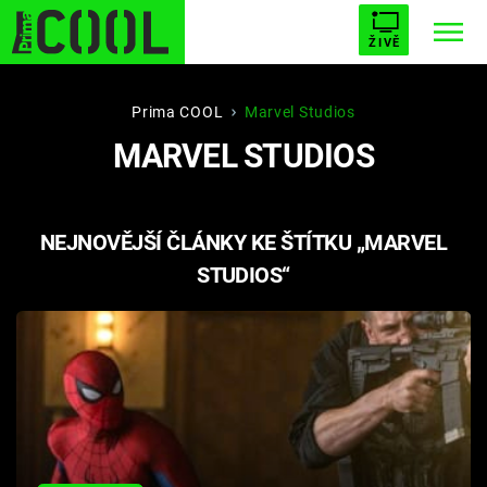
ŽIVĚ
STARHOUSE
BUFFY, PŘEMOŽITELKA UPÍRŮ
Trendy:
Prima COOL
Marvel Studios
MARVEL STUDIOS
ESCAPE
PLNEJ KOTEL
AVENGERS 5
NEJNOVĚJŠÍ ČLÁNKY KE ŠTÍTKU „MARVEL
STUDIOS“
Témata
Filmy
Seriály
Hry