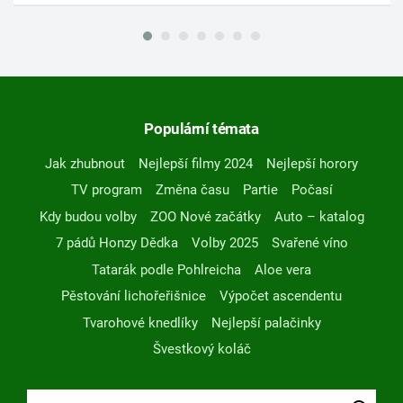
Populární témata
Jak zhubnout
Nejlepší filmy 2024
Nejlepší horory
TV program
Změna času
Partie
Počasí
Kdy budou volby
ZOO Nové začátky
Auto – katalog
7 pádů Honzy Dědka
Volby 2025
Svařené víno
Tatarák podle Pohlreicha
Aloe vera
Pěstování lichořeřišnice
Výpočet ascendentu
Tvarohové knedlíky
Nejlepší palačinky
Švestkový koláč