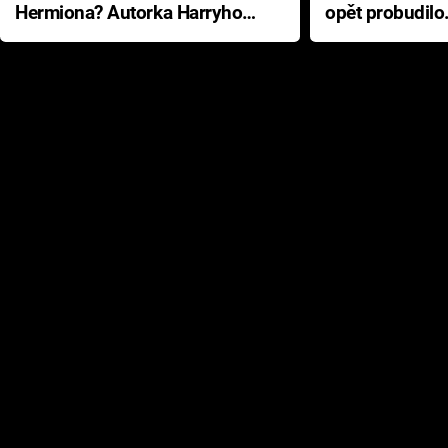
Hermiona? Autorka Harryho
opět probudilo
Pottera přišla s ráznou
přichází s neo
odpovědí
hororovou nab