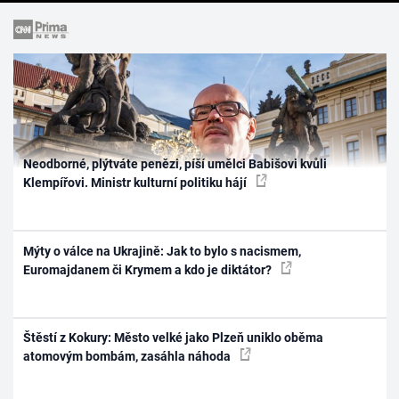
Neodborné, plýtváte penězi, píší umělci Babišovi kvůli
Klempířovi. Ministr kulturní politiku hájí
Mýty o válce na Ukrajině: Jak to bylo s nacismem,
Euromajdanem či Krymem a kdo je diktátor?
Štěstí z Kokury: Město velké jako Plzeň uniklo oběma
atomovým bombám, zasáhla náhoda