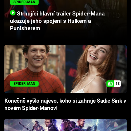
SPIDER-MAN
Cool Esport
Strhující hlavní trailer Spider-Mana
Pořady
ukazuje jeho spojení s Hulkem a
Punisherem
TV Program
Sledujte prima+
Přihlášení
13
SPIDER-MAN
Sledujte nás
Konečně vyšlo najevo, koho si zahraje Sadie Sink v
novém Spider-Manovi