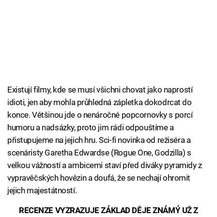
Existují filmy, kde se musí všichni chovat jako naprostí
idioti, jen aby mohla průhledná zápletka dokodrcat do
konce. Většinou jde o nenáročné popcornovky s porcí
humoru a nadsázky, proto jim rádi odpouštíme a
přistupujeme na jejich hru. Sci-fi novinka od režiséra a
scenáristy Garetha Edwardse (Rogue One, Godzilla) s
velkou vážností a ambicemi staví před diváky pyramidy z
vypravěčských hovězin a doufá, že se nechají ohromit
jejich majestátností.
RECENZE VYZRAZUJE ZÁKLAD DĚJE ZNÁMÝ UŽ Z