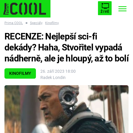
ŽIVĚ
Prima COOL
■
Speciály
Kinofilmy
STARHOUSE
BUFFY, PŘEMOŽITELKA UPÍRŮ
Trendy:
RECENZE: Nejlepší sci-fi
ESCAPE
PLNEJ KOTEL
AVENGERS 5
dekády? Haha, Stvořitel vypadá
nádherně, ale je hloupý, až to bolí
26. září 2023 18:00
KINOFILMY
Radek Londin
Témata
Filmy
Seriály
Hry