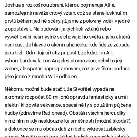
Joshua s rozkošnou zbraní, kterou pojmenuje Alfie,
samozřejmě naváže citový vztah, což se stane lusknutím
prstů během jediné scény, jíž jsme z poloviny viděli v jedné
z upoutávek. Na budování jakýchkoli vztahů nebo
vysvětlování nesmyslně se chovajícího světa a jeho aktérů
není čas, jde hlavně o akční naháněčku, kde lidé ze západu
jsou ti zlí. Odmítají si totiž připustit, že když jim A.I.
vybombardovala Los Angeles atomovkou, nebyl to její
záměr, ale špatné naprogramování, což je ve filmu podáno
jako jedno z mnoha WTF odhalení.
Někomu možná bude stačit, že Stvořitel vypadá na
skromný rozpočet 80 milionů opravdu fantasticky a umí i
efektní klipovité sekvence, speciálně ty s použitím půjčené
hudby (zdravíme Radiohead). Obstáli i všichni herci, díky
nimž film nikdy nesklouzne ke směšnosti (možná škoda?),
a dokonce se mu občas daří z ničeho vykřesat záblesky
emocí. Neštítí se při tom žádné berličky, speciálně záběrů