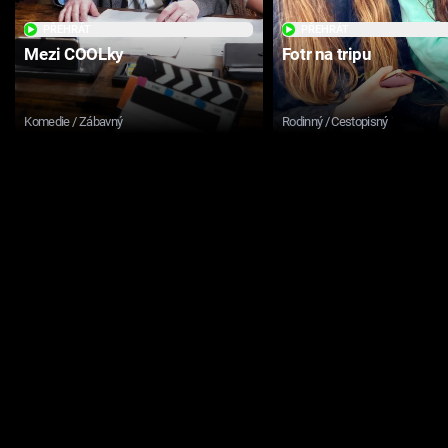
PŘEHRÁT
PŘEHRÁT
Mezi COOLky
Fotr na tripu
Komedie / Zábavný
Rodinný / Cestopisný