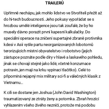
TRAILERŮ
Upřímně nechápu, jak mohlo lidstvo ve Stvořiteli přežít až
do hi-tech budoucnosti. Jeho pokusy vypořádat se s
hrozbou umělé inteligence jsou tak zoufalé, že by ho
musely dávno porazit první kapesní kalkulačky. Do
speciální operace na zničení supertajné zbraně protivníka
kdesi v Asii vyšle partu neorganizovaných lobotomů
terorizujících místní obyvatelstvo i robotstvo (jejich
zástupce poznáte podle díry v hlavě a laskavého pohledu,
jinak se chovají stejně jako lidé, včetně konzumace
potravin, jen mají na krku vypínací tlačítko). Celé to
připomíná nejapný mix military sci-fi a válečných klasik z
Vietnamu...
K cíli se dostane jen Joshua (John David Washington)
traumatizovaný ze ztráty ženy a potomka. Zbraň hrozící
vyhlazením všeho živého nezničí, protože má podobu