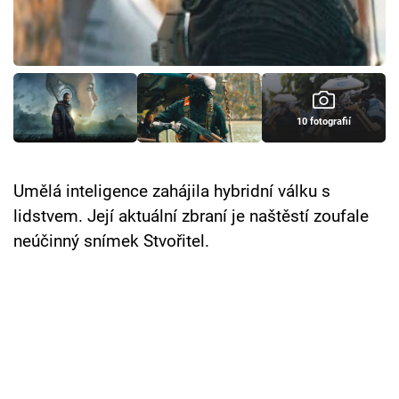
Cool Esport
Pořady
TV Program
10 fotografií
Sledujte prima+
Umělá inteligence zahájila hybridní válku s
Přihlášení
lidstvem. Její aktuální zbraní je naštěstí zoufale
neúčinný snímek Stvořitel.
Sledujte nás