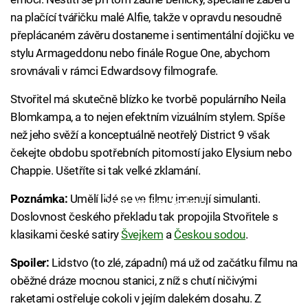
na plačící tvářičku malé Alfie, takže v opravdu nesoudně
přeplácaném závěru dostaneme i sentimentální dojičku ve
stylu Armageddonu nebo finále Rogue One, abychom
srovnávali v rámci Edwardsovy filmografe.
Stvořitel má skutečně blízko ke tvorbě populárního Neila
Blomkampa, a to nejen efektním vizuálním stylem. Spíše
než jeho svěží a konceptuálně neotřelý District 9 však
čekejte obdobu spotřebních pitomostí jako Elysium nebo
Chappie. Ušetříte si tak velké zklamání.
Poznámka:
Umělí lidé se ve filmu jmenují simulanti.
Failed to fetch
Doslovnost českého překladu tak propojila Stvořitele s
klasikami české satiry
Švejkem
a
Českou sodou
.
Spoiler:
Lidstvo (to zlé, západní) má už od začátku filmu na
oběžné dráze mocnou stanici, z níž s chutí ničivými
raketami ostřeluje cokoli v jejím dalekém dosahu. Z