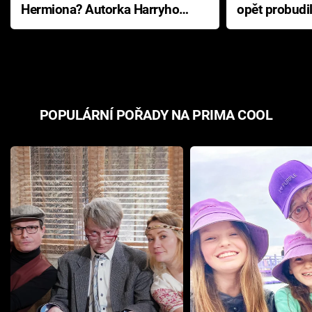
Hermiona? Autorka Harryho
opět probudi
Pottera přišla s ráznou
přichází s n
odpovědí
hororovou n
POPULÁRNÍ POŘADY NA PRIMA COOL