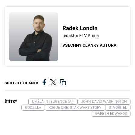
Radek Londin
redaktor FTV Prima
VŠECHNY ČLÁNKY AUTORA
SDÍLEJTE ČLÁNEK
ŠTÍTKY
UMĚLÁ INTELIGENCE (AI)
JOHN DAVID WASHINGTON
GODZILLA
ROGUE ONE: STAR WARS STORY
STVOŘITEL
GARETH EDWARDS