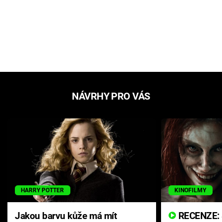
NÁVRHY PRO VÁS
HARRY POTTER
KINOFILMY
Jakou barvu kůže má mít
RECENZE: Smrtelné zlo se