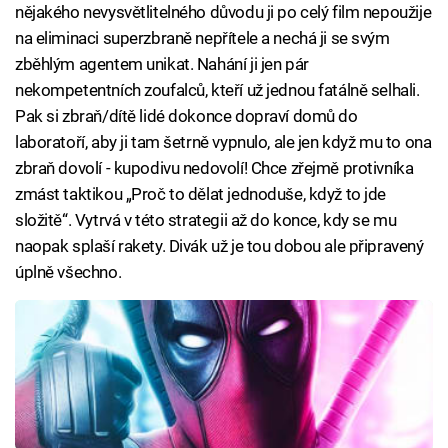
nějakého nevysvětlitelného důvodu ji po celý film nepoužije
na eliminaci superzbraně nepřítele a nechá ji se svým
zběhlým agentem unikat. Nahání ji jen pár
nekompetentních zoufalců, kteří už jednou fatálně selhali.
Pak si zbraň/dítě lidé dokonce dopraví domů do
laboratoří, aby ji tam šetrně vypnulo, ale jen když mu to ona
zbraň dovolí - kupodivu nedovolí! Chce zřejmě protivníka
zmást taktikou „Proč to dělat jednoduše, když to jde
složitě“. Vytrvá v této strategii až do konce, kdy se mu
naopak splaší rakety. Divák už je tou dobou ale připravený
úplně všechno.