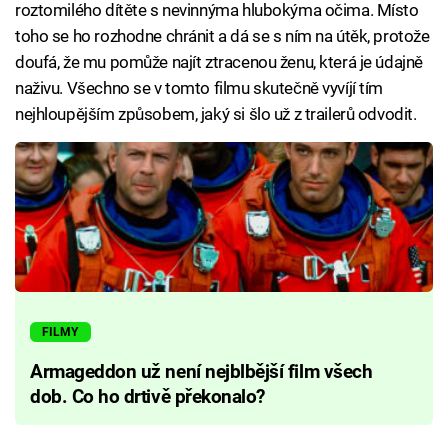
roztomilého dítěte s nevinnýma hlubokýma očima. Místo
toho se ho rozhodne chránit a dá se s ním na útěk, protože
doufá, že mu pomůže najít ztracenou ženu, která je údajně
naživu. Všechno se v tomto filmu skutečně vyvíjí tím
nejhloupějším způsobem, jaký si šlo už z trailerů odvodit.
FILMY
Armageddon už není nejblbější film všech
dob. Co ho drtivě překonalo?