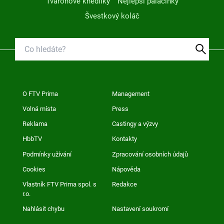
Tvarohové knedlíky
Nejlepší palačinky
Švestkový koláč
O FTV Prima
Management
Volná místa
Press
Reklama
Castingy a výzvy
HbbTV
Kontakty
Podmínky užívání
Zpracování osobních údajů
Cookies
Nápověda
Vlastník FTV Prima spol. s
Redakce
r.o.
Nahlásit chybu
Nastavení soukromí