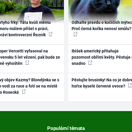
rtyho frky: Táta kvůli mému
Odhalte pravdu o kočičích mýtec
oru málem přišel o práci,
Proč černá kočka nenosí smůlu?
práví kontroverzní Řezník
per Vercetti vyfasoval na
Ibišek americký přitahuje
vensku 5 let vězení, pak bude ze
pozornost obřími květy. Pěstuje 
mě vyhoštěn
snadno
vý objev Kazmy? Blondýnka se s
Pěstujte brusinky! Na co je dobr
 vodí za ruce a fotí se na místě
hořce kyselé červené ovoce?
ko Rosecká
Populární témata