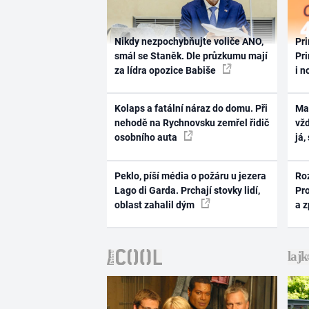
Nikdy nezpochybňujte voliče ANO,
Pri
smál se Staněk. Dle průzkumu mají
Pri
za lídra opozice Babiše
i n
Kolaps a fatální náraz do domu. Při
Ma
nehodě na Rychnovsku zemřel řidič
vž
osobního auta
já,
Peklo, píší média o požáru u jezera
Ro
Lago di Garda. Prchají stovky lidí,
Pr
oblast zahalil dým
a 