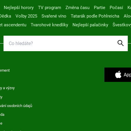
Nejlepší horory
TV program
Změna času
Partie
Počasí
K
Dědka
Volby 2025
Svařené víno
Tatarák podle Pohlreicha
Alo
t ascendentu
Tvarohové knedlíky
Nejlepší palačinky
Švestkov
ement
App
y a výzvy
ty
vání osobních údajů
ěda
ce