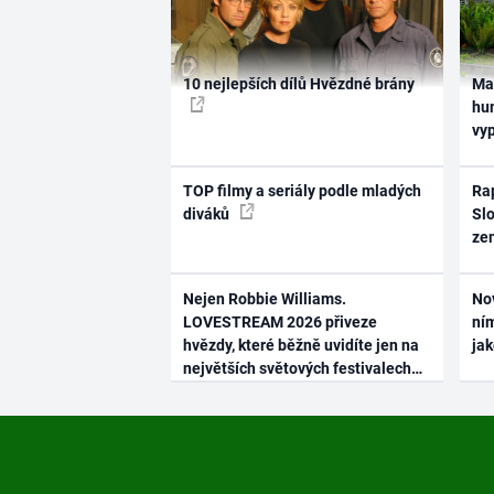
10 nejlepších dílů Hvězdné brány
Ma
hum
vy
TOP filmy a seriály podle mladých
Rap
diváků
Slo
ze
Nejen Robbie Williams.
No
LOVESTREAM 2026 přiveze
ním
hvězdy, které běžně uvidíte jen na
ja
největších světových festivalech