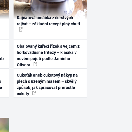
Rajčatová omáčka z čerstvých
rajčat – základní recept plný chuti
Obalovaný kuřecí řízek s vejcem z
horkovzdušné fritézy – klasika v
atr
novém pojetí podle Jamieho
Olivera
Cukeťák aneb cuketový nákyp na
o
plech s uzeným masem – skvělý
ně
způsob, jak zpracovat přerostlé
cukety