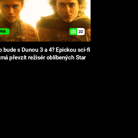
22
UNA
o bude s Dunou 3 a 4? Epickou sci-fi
má převzít režisér oblíbených Star