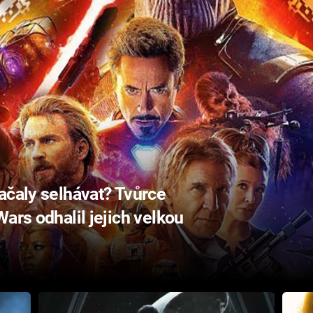
ačaly selhávat? Tvůrce
ars odhalil jejich velkou