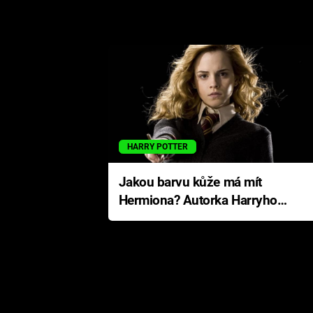
HARRY POTTER
Jakou barvu kůže má mít
Hermiona? Autorka Harryho
Pottera přišla s ráznou
odpovědí