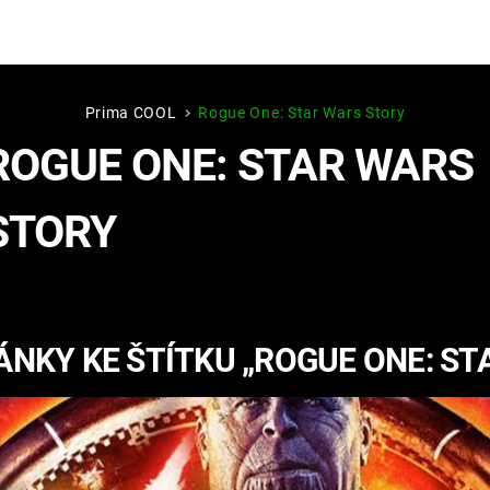
Prima COOL
Rogue One: Star Wars Story
Hry
Zábava
ROGUE ONE: STAR WARS
MAFIA
ZÁBAVN
STORY
GALERI
GTA 6
NEJLEP
KINGDOM
KOMEDI
COME:
ÁNKY KE ŠTÍTKU „ROGUE ONE: ST
DELIVERANCE
CHUCK
NORRIS
ESPORT
DEADP