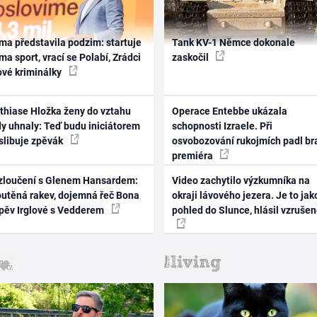
ma představila podzim: startuje
Tank KV-1 Němce dokonale
ma sport, vrací se Polabí, Zrádci
zaskočil
ové kriminálky
thiase Hložka ženy do vztahu
Operace Entebbe ukázala
dy uhnaly: Teď budu iniciátorem
schopnosti Izraele. Při
 slibuje zpěvák
osvobozování rukojmích padl br
premiéra
zloučení s Glenem Hansardem:
Video zachytilo výzkumníka na
outěná rakev, dojemná řeč Bona
okraji lávového jezera. Je to jak
zpěv Irglové s Vedderem
pohled do Slunce, hlásil vzruše