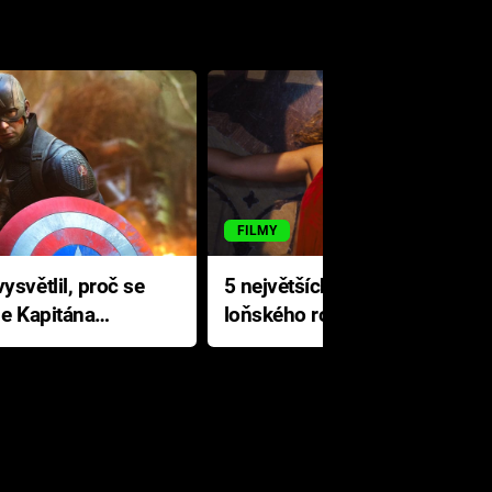
FILMY
ysvětlil, proč se
5 největších propadáků
le Kapitána
loňského roku: Disney na
jediné katastrofě prodělal 200
milionů dolarů