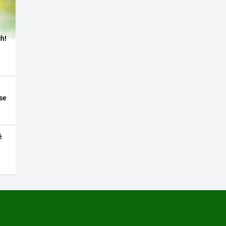
h!
se
é