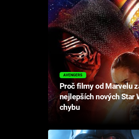
AVENGERS
Proč filmy od Marvelu z
nejlepších nových Star W
chybu