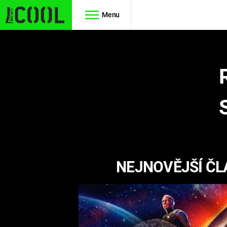
Menu
Seriály
Filmy
SIMPSONOVI
STAR WARS
HVĚZDNÁ
AVENGERS
BRÁNA
RYCHLE A
TEORIE
ZBĚSILE 10
NEJNOVĚJŠÍ ČL
VELKÉHO
PREDÁTOR
TŘESKU
FUTURAMA