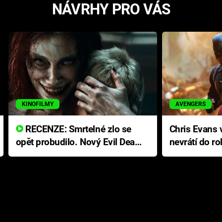
NÁVRHY PRO VÁS
KINOFILMY
AVENGERS
RECENZE: Smrtelné zlo se
Chris Evans v
opět probudilo. Nový Evil Dead
nevrátí do ro
přichází s neodolatelnou
Ameriky
hororovou nabídkou