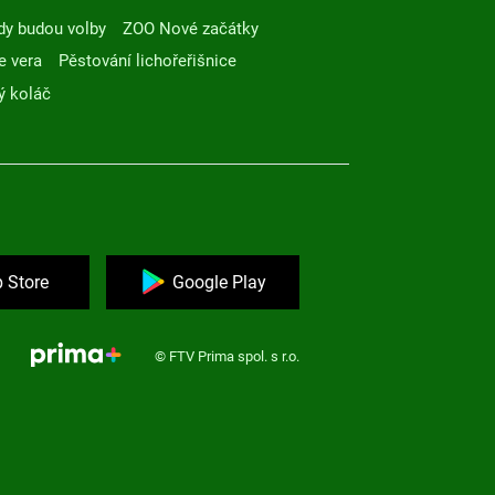
dy budou volby
ZOO Nové začátky
e vera
Pěstování lichořeřišnice
ý koláč
 Store
Google Play
© FTV Prima spol. s r.o.