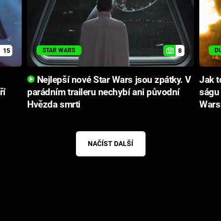
15
8
STAR WARS
D
Nejlepší nové Star Wars jsou zpátky. V
Jak t
ří
parádním traileru nechybí ani původní
ságu 
Hvězda smrti
Wars
NAČÍST DALŠÍ