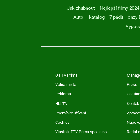
Jak zhubnout
Nejlepší filmy 2024
Auto – katalog
7 pádů Honzy 
Výpoče
O FTV Prima
Manag
Volná místa
Press
Reklama
Casting
HbbTV
Kontak
Podmínky užívání
Zpraco
Cookies
Nápov
Vlastník FTV Prima spol. s r.o.
Redak