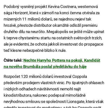
Podobný vysněný projekt Kevina Costnera, westernová
sága Horizont, která v zámoří na konci června otvírala za
mizerných 11 milionů dolarů, se najednou nejeví tak
hrozivě, přestože distributor okamžitě odložil premiéru
druhého dílu na neurčito. Megalopolis se ještě může upínat
k teprve chystanému startu na ostatních světových trzích,
ale je evidentní, že ochota jakkoli investovat do propagace
teď klesne nebezpečně blízko k nule.
Čtěte také:
Nechte Harryho Pottera na pokoji. Kandidát
na nového Brumbála poslal předělávku do háje
Rozpočet 120 milionů dolarů investoval Coppola
především prodejem vlastních vinic. Po špatných ohlasech
i nízkých odhadech návštěvnosti nemohl najít
kinodistributora, nakonec podepsal mimořádně
nevýhodnou smlouvu se společností Lionsgate, která však
odmítla investovat do marketingu, a tak ho Coppola opět