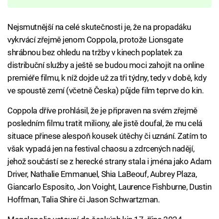
Nejsmutnější na celé skutečnosti je, že na propadáku
vykrvácí zřejmě jenom Coppola, protože Lionsgate
shrábnou bez ohledu na tržby v kinech poplatek za
distribuční služby a ještě se budou moci zahojit na online
premiéře filmu, k níž dojde už za tři týdny, tedy v době, kdy
ve spoustě zemí (včetně Česka) půjde film teprve do kin.
Coppola dříve prohlásil, že je připraven na svém zřejmě
posledním filmu tratit miliony, ale jistě doufal, že mu celá
situace přinese alespoň kousek útěchy či uznání. Zatím to
však vypadá jen na festival chaosu a zdrcených nadějí,
jehož součástí se z herecké strany stala i jména jako Adam
Driver, Nathalie Emmanuel, Shia LaBeouf, Aubrey Plaza,
Giancarlo Esposito, Jon Voight, Laurence Fishburne, Dustin
Hoffman, Talia Shire či Jason Schwartzman.