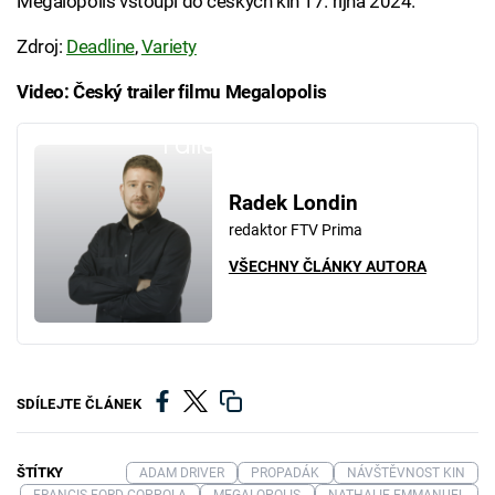
Megalopolis vstoupí do českých kin 17. října 2024.
Zdroj:
Deadline
,
Variety
Video: Český trailer filmu Megalopolis
Failed to fetch
Radek Londin
redaktor FTV Prima
VŠECHNY ČLÁNKY AUTORA
SDÍLEJTE ČLÁNEK
ŠTÍTKY
ADAM DRIVER
PROPADÁK
NÁVŠTĚVNOST KIN
FRANCIS FORD COPPOLA
MEGALOPOLIS
NATHALIE EMMANUEL