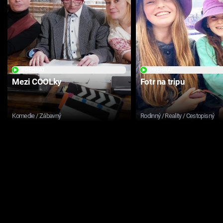
PŘEHRÁT
PŘEHRÁT
Mezi COOLky
Fotr na tripu
Komedie / Zábavný
Rodinný / Reality / Cestopisný