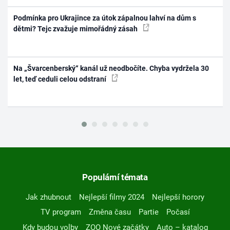
Podmínka pro Ukrajince za útok zápalnou lahví na dům s
dětmi? Tejc zvažuje mimořádný zásah
Na „Švarcenberský“ kanál už neodbočíte. Chyba vydržela 30
let, teď ceduli celou odstraní
Populární témata
Jak zhubnout
Nejlepší filmy 2024
Nejlepší horory
TV program
Změna času
Partie
Počasí
Kdy budou volby
ZOO Nové začátky
Auto – katalog