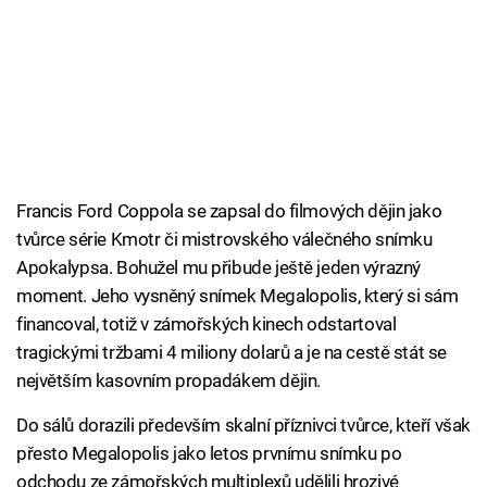
Francis Ford Coppola se zapsal do filmových dějin jako
tvůrce série Kmotr či mistrovského válečného snímku
Apokalypsa. Bohužel mu přibude ještě jeden výrazný
moment. Jeho vysněný snímek Megalopolis, který si sám
financoval, totiž v zámořských kinech odstartoval
tragickými tržbami 4 miliony dolarů a je na cestě stát se
největším kasovním propadákem dějin.
Do sálů dorazili především skalní příznivci tvůrce, kteří však
přesto Megalopolis jako letos prvnímu snímku po
odchodu ze zámořských multiplexů udělili hrozivé