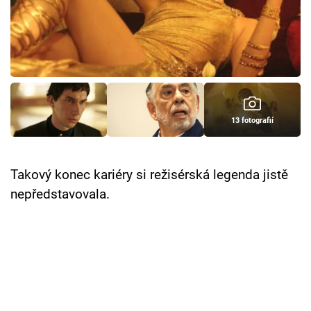
Cool Esport
Pořady
TV Program
Sledujte prima+
13 fotografií
Přihlášení
Takový konec kariéry si režisérská legenda jistě
nepředstavovala.
Sledujte nás