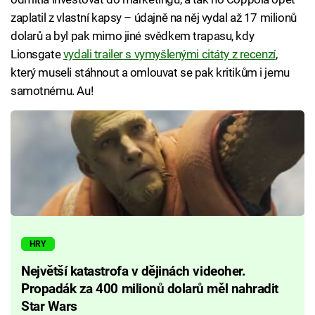
zaplatil z vlastní kapsy – údajně na něj vydal až 17 milionů
dolarů a byl pak mimo jiné svědkem trapasu, kdy
Lionsgate
vydali trailer s vymyšlenými citáty z recenzí
,
který museli stáhnout a omlouvat se pak kritikům i jemu
samotnému. Au!
HRY
Největší katastrofa v dějinách videoher.
Propadák za 400 milionů dolarů měl nahradit
Star Wars