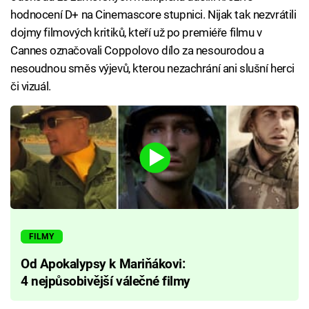
hodnocení D+ na Cinemascore stupnici. Nijak tak nezvrátili
dojmy filmových kritiků, kteří už po premiéře filmu v
Cannes označovali Coppolovo dílo za nesourodou a
nesoudnou směs výjevů, kterou nezachrání ani slušní herci
či vizuál.
FILMY
Od Apokalypsy k Mariňákovi:
4 nejpůsobivější válečné filmy