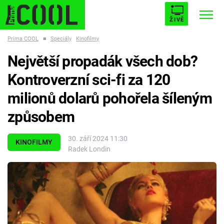
ŽIVĚ
Prima COOL
■
Speciály
Kinofilmy
STARHOUSE
BUFFY, PŘEMOŽITELKA UPÍRŮ
Trendy:
Největší propadák všech dob?
ESCAPE
PLNEJ KOTEL
AVENGERS 5
Kontroverzní sci-fi za 120
milionů dolarů pohořela šíleným
způsobem
Témata
30. září 2024 11:30
KINOFILMY
Radek Londin
Filmy
Seriály
Hry