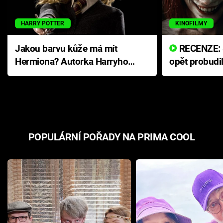
HARRY POTTER
KINOFILMY
Jakou barvu kůže má mít
RECENZE: Smrtelné zlo se
Hermiona? Autorka Harryho
opět probudi
Pottera přišla s ráznou
přichází s n
odpovědí
hororovou n
POPULÁRNÍ POŘADY NA PRIMA COOL