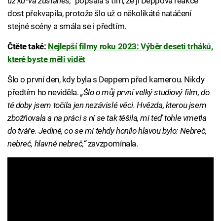
už ku*va zůstaneš,“
popsala s tím, že ji Deppova reakce
dost překvapila, protože šlo už o několikáté natáčení
stejné scény a smála se i předtím.
Čtěte také:
Nejlepší filmy roku 2023: Výběr deseti trháků,
které byste měli vidět
Šlo o první den, kdy byla s Deppem před kamerou. Nikdy
předtím ho neviděla.
„Šlo o můj první velký studiový film, do
té doby jsem točila jen nezávislé věci. Hvězda, kterou jsem
zbožňovala a na práci s ní se tak těšila, mi teď tohle vmetla
do tváře. Jediné, co se mi tehdy honilo hlavou bylo: Nebreč,
nebreč, hlavně nebreč,“
zavzpomínala.