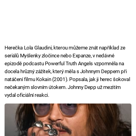
Herečka Lola Glaudini, kterou můžeme znát například ze
seriálů Myšlenky zločince nebo Expanze, v nedávné
epizodě podcastu Powerful Truth Angels vzpomněla na
docela hrůzný zážitek, který měla s Johnnym Deppem při
natáčení filmu Kokain (2001). Popsala, jak ji herec šokoval
nečekaným slovním útokem. Johnny Depp už mezitím
vydal oficiální reakci.