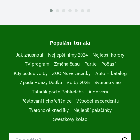
Populární témata
Jak zhubnout
Nejlepší filmy 2024
Nejlepší horory
TV program
Změna času
Partie
Počasí
Kdy budou volby
ZOO Nové začátky
Auto – katalog
7 pádů Honzy Dědka
Volby 2025
Svařené víno
Tatarák podle Pohlreicha
Aloe vera
Pěstování lichořeřišnice
Výpočet ascendentu
Tvarohové knedlíky
Nejlepší palačinky
Švestkový koláč