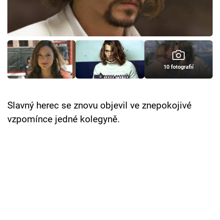
Cool Esport
Pořady
TV Program
10 fotografií
Sledujte prima+
Slavný herec se znovu objevil ve znepokojivé
Přihlášení
vzpomínce jedné kolegyně.
Sledujte nás