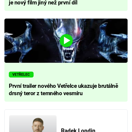
je nový film jiný než první díl
VETŘELEC
První trailer nového Vetřelce ukazuje brutálně
drsný teror z temného vesmíru
Radek Londin