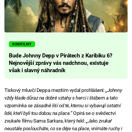
KINOFILMY
Bude Johnny Depp v Pirátech z Karibiku 6?
Nejnovější zprávy vás nadchnou, existuje
však i slavný náhradník
Tiskový mluvčí Deppa mezitím vydal prohlášení:
„Johnny
vždy klade důraz na dobré vztahy s herci i štábem a tato
vzpomínka se zásadně liší od té, kterou si vybavují ostatní
lidé, kteří byli tou dobou na place.“
Opírá se o svědectví
zvukaře filmu Sama Sarkara, který řekl:
„Jako zvukař
neustále posloucháte, co se děje na place, vnímáte ruchy i