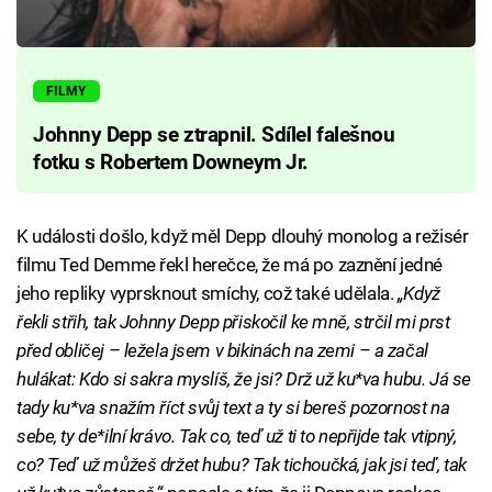
FILMY
Johnny Depp se ztrapnil. Sdílel falešnou
fotku s Robertem Downeym Jr.
K události došlo, když měl Depp dlouhý monolog a režisér
filmu Ted Demme řekl herečce, že má po zaznění jedné
jeho repliky vyprsknout smíchy, což také udělala.
„Když
řekli střih, tak Johnny Depp přiskočil ke mně, strčil mi prst
před obličej – ležela jsem v bikinách na zemi – a začal
hulákat: Kdo si sakra myslíš, že jsi? Drž už ku*va hubu. Já se
tady ku*va snažím říct svůj text a ty si bereš pozornost na
sebe, ty de*ilní krávo. Tak co, teď už ti to nepřijde tak vtipný,
co? Teď už můžeš držet hubu? Tak tichoučká, jak jsi teď, tak