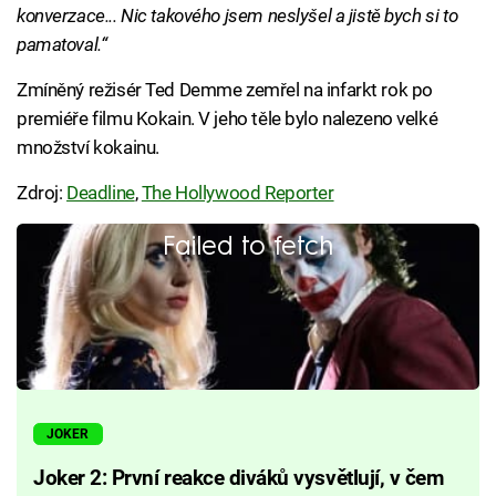
konverzace... Nic takového jsem neslyšel a jistě bych si to
pamatoval.“
Zmíněný režisér Ted Demme zemřel na infarkt rok po
premiéře filmu Kokain. V jeho těle bylo nalezeno velké
množství kokainu.
Zdroj:
Deadline
,
The Hollywood Reporter
Failed to fetch
JOKER
Joker 2: První reakce diváků vysvětlují, v čem