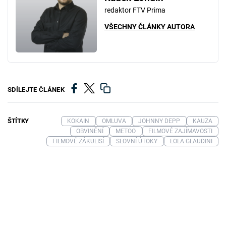
redaktor FTV Prima
VŠECHNY ČLÁNKY AUTORA
SDÍLEJTE ČLÁNEK
ŠTÍTKY
KOKAIN
OMLUVA
JOHNNY DEPP
KAUZA
OBVINĚNÍ
METOO
FILMOVÉ ZAJÍMAVOSTI
FILMOVÉ ZÁKULISÍ
SLOVNÍ ÚTOKY
LOLA GLAUDINI