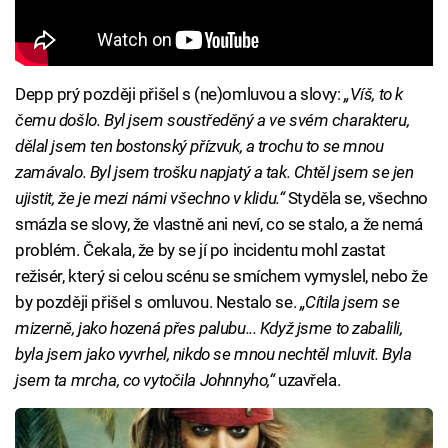
Depp prý později přišel s (ne)omluvou a slovy:
„Víš, to k
čemu došlo. Byl jsem soustředěný a ve svém charakteru,
dělal jsem ten bostonský přízvuk, a trochu to se mnou
zamávalo. Byl jsem trošku napjatý a tak. Chtěl jsem se jen
ujistit, že je mezi námi všechno v klidu.“
Styděla se, všechno
smázla se slovy, že vlastně ani neví, co se stalo, a že nemá
problém. Čekala, že by se jí po incidentu mohl zastat
režisér, který si celou scénu se smíchem vymyslel, nebo že
by později přišel s omluvou. Nestalo se.
„Cítila jsem se
mizerně, jako hozená přes palubu... Když jsme to zabalili,
byla jsem jako vyvrhel, nikdo se mnou nechtěl mluvit. Byla
jsem ta mrcha, co vytočila Johnnyho,“
uzavřela.