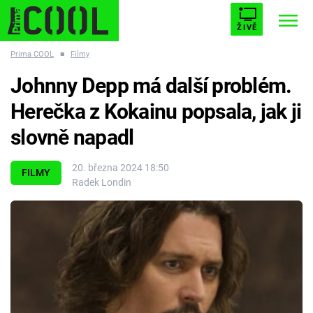
ŽIVĚ
Prima COOL
■
Filmy
STARHOUSE
BUFFY, PŘEMOŽITELKA UPÍRŮ
Trendy:
Johnny Depp má další problém.
ESCAPE
PLNEJ KOTEL
AVENGERS 5
Herečka z Kokainu popsala, jak ji
slovně napadl
20. března 2024 18:50
FILMY
Radek Londin
Témata
Filmy
Seriály
Hry