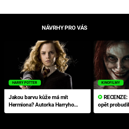
NÁVRHY PRO VÁS
HARRY POTTER
KINOFILMY
Jakou barvu kůže má mít
RECENZE: Smrtelné zlo se
Hermiona? Autorka Harryho
opět probudi
Pottera přišla s ráznou
přichází s n
odpovědí
hororovou n