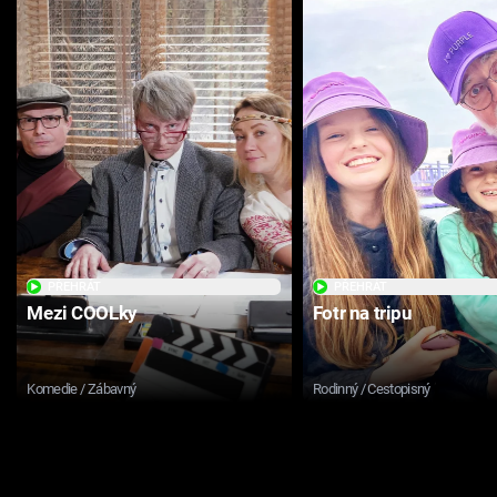
PŘEHRÁT
PŘEHRÁT
Mezi COOLky
Fotr na tripu
Komedie / Zábavný
Rodinný / Cestopisný