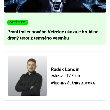
VETŘELEC
První trailer nového Vetřelce ukazuje brutálně
drsný teror z temného vesmíru
Radek Londin
redaktor FTV Prima
VŠECHNY ČLÁNKY AUTORA