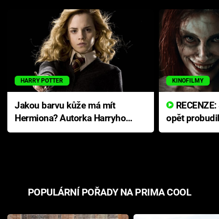
HARRY POTTER
KINOFILMY
Jakou barvu kůže má mít
RECENZE: Smrtelné zlo se
Hermiona? Autorka Harryho
opět probudi
Pottera přišla s ráznou
přichází s n
odpovědí
hororovou n
POPULÁRNÍ POŘADY NA PRIMA COOL