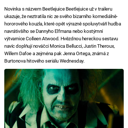
Novinka s názvem Beetlejuice Beetlejuice už v traileru
ukazuje, že neztratila nic ze svého bizarního komediálně-
hororového kouzla, které opět výrazně spoluvytváří hudba
navrátivšího se Dannyho Elfmana nebo kostýmní
výtvarnice Colleen Atwood. Hvězdnou hereckou sestavu
navíc doplňují nováčci Monica Bellucci, Justin Theroux,
Willem Dafoe a zejména pak Jenna Ortega, známá z
Burtonova hitového seriálu Wednesday.