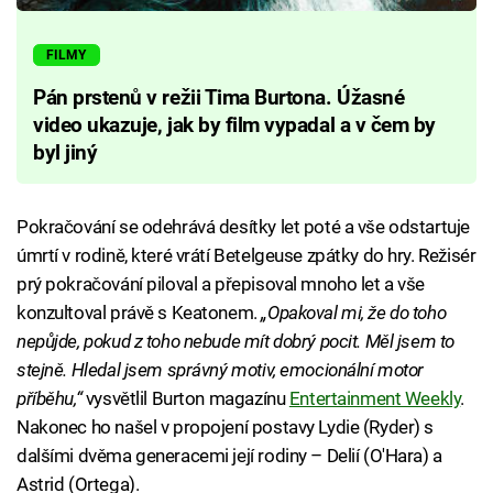
FILMY
Pán prstenů v režii Tima Burtona. Úžasné
video ukazuje, jak by film vypadal a v čem by
byl jiný
Pokračování se odehrává desítky let poté a vše odstartuje
úmrtí v rodině, které vrátí Betelgeuse zpátky do hry. Režisér
prý pokračování piloval a přepisoval mnoho let a vše
konzultoval právě s Keatonem.
„Opakoval mi, že do toho
nepůjde, pokud z toho nebude mít dobrý pocit. Měl jsem to
stejně. Hledal jsem správný motiv, emocionální motor
příběhu,“
vysvětlil Burton magazínu
Entertainment Weekly
.
Nakonec ho našel v propojení postavy Lydie (Ryder) s
dalšími dvěma generacemi její rodiny – Delií (O'Hara) a
Astrid (Ortega).