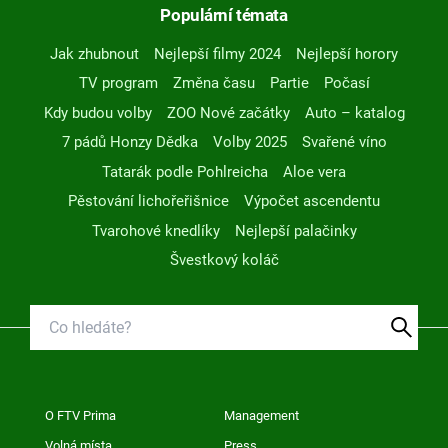
Populární témata
Jak zhubnout
Nejlepší filmy 2024
Nejlepší horory
TV program
Změna času
Partie
Počasí
Kdy budou volby
ZOO Nové začátky
Auto – katalog
7 pádů Honzy Dědka
Volby 2025
Svařené víno
Tatarák podle Pohlreicha
Aloe vera
Pěstování lichořeřišnice
Výpočet ascendentu
Tvarohové knedlíky
Nejlepší palačinky
Švestkový koláč
O FTV Prima
Management
Volná místa
Press