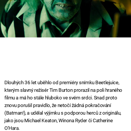
Cool Esport
Pořady
TV Program
Sledujte prima+
Přihlášení
Dlouhých 36 let uběhlo od premiéry snímku Beetlejuice,
Sledujte nás
kterým slavný režisér Tim Burton prorazil na poli hraného
filmu a má ho stále hluboko ve svém srdci. Snad proto
znovu porušil pravidlo, že netočí žádná pokračování
(Batman!), a udělal výjimku s podporou herců z originálu,
jako jsou Michael Keaton, Winona Ryder či Catherine
O'Hara.