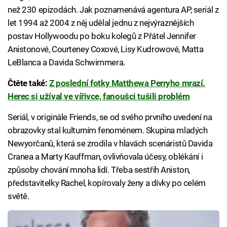
než 230 epizodách. Jak poznamenává agentura AP, seriál z
let 1994 až 2004 z něj udělal jednu z nejvýraznějších
postav Hollywoodu po boku kolegů z Přátel Jennifer
Anistonové, Courteney Coxové, Lisy Kudrowové, Matta
LeBlanca a Davida Schwimmera.
Čtěte také:
Z poslední fotky Matthewa Perryho mrazí.
Herec si užíval ve vířivce, fanoušci tušili problém
Seriál, v originále Friends, se od svého prvního uvedení na
obrazovky stal kulturním fenoménem. Skupina mladých
Newyorčanů, která se zrodila v hlavách scenáristů Davida
Cranea a Marty Kauffman, ovlivňovala účesy, oblékání i
způsoby chování mnoha lidí. Třeba sestřih Aniston,
představitelky Rachel, kopírovaly ženy a dívky po celém
světě.