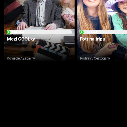
PŘEHRÁT
PŘEHRÁT
Mezi COOLky
Fotr na tripu
Komedie / Zábavný
Rodinný / Cestopisný