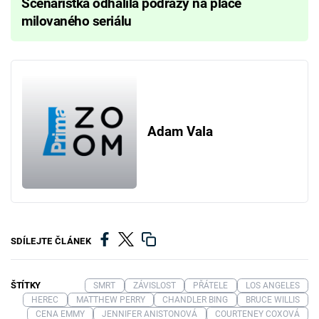
Scenáristka odhalila podrazy na place
milovaného seriálu
Adam Vala
SDÍLEJTE ČLÁNEK
ŠTÍTKY
SMRT
ZÁVISLOST
PŘÁTELE
LOS ANGELES
HEREC
MATTHEW PERRY
CHANDLER BING
BRUCE WILLIS
CENA EMMY
JENNIFER ANISTONOVÁ
COURTENEY COXOVÁ