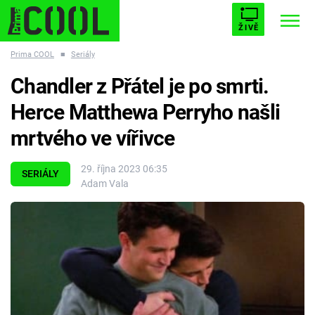
ŽIVĚ
Prima COOL
■
Seriály
STARHOUSE
BUFFY, PŘEMOŽITELKA UPÍRŮ
Trendy:
Chandler z Přátel je po smrti.
ESCAPE
PLNEJ KOTEL
AVENGERS 5
Herce Matthewa Perryho našli
mrtvého ve vířivce
29. října 2023 06:35
SERIÁLY
Adam Vala
Témata
Filmy
Seriály
Hry