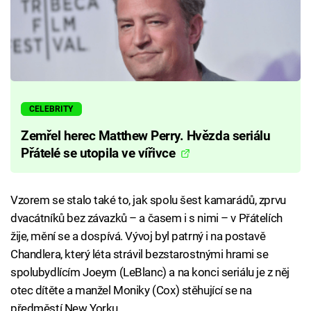
CELEBRITY
Zemřel herec Matthew Perry. Hvězda seriálu
Přátelé se utopila ve vířivce
Vzorem se stalo také to, jak spolu šest kamarádů, zprvu
dvacátníků bez závazků – a časem i s nimi – v Přátelích
žije, mění se a dospívá. Vývoj byl patrný i na postavě
Chandlera, který léta strávil bezstarostnými hrami se
spolubydlícím Joeym (LeBlanc) a na konci seriálu je z něj
otec dítěte a manžel Moniky (Cox) stěhující se na
předměstí New Yorku.