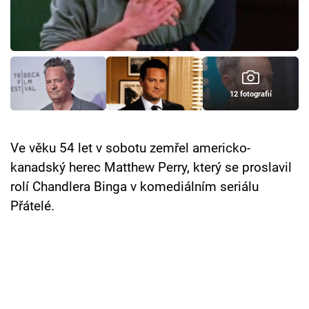
Cool Esport
Pořady
TV Program
12 fotografií
Sledujte prima+
Ve věku 54 let v sobotu zemřel americko-
Přihlášení
kanadský herec Matthew Perry, který se proslavil
rolí Chandlera Binga v komediálním seriálu
Přátelé.
Sledujte nás