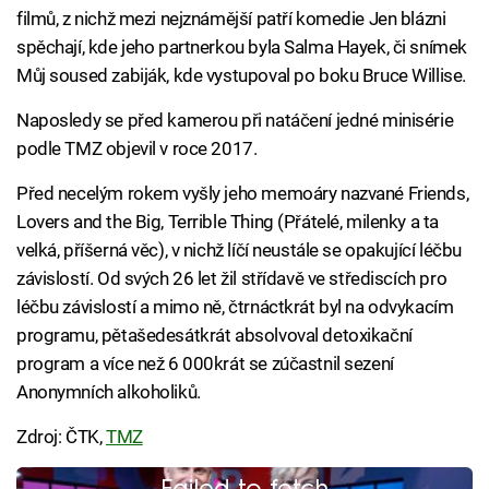
filmů, z nichž mezi nejznámější patří komedie Jen blázni
spěchají, kde jeho partnerkou byla Salma Hayek, či snímek
Můj soused zabiják, kde vystupoval po boku Bruce Willise.
Naposledy se před kamerou při natáčení jedné minisérie
podle TMZ objevil v roce 2017.
Před necelým rokem vyšly jeho memoáry nazvané Friends,
Lovers and the Big, Terrible Thing (Přátelé, milenky a ta
velká, příšerná věc), v nichž líčí neustále se opakující léčbu
závislostí. Od svých 26 let žil střídavě ve střediscích pro
léčbu závislostí a mimo ně, čtrnáctkrát byl na odvykacím
programu, pětašedesátkrát absolvoval detoxikační
program a více než 6 000krát se zúčastnil sezení
Anonymních alkoholiků.
Zdroj: ČTK,
TMZ
Failed to fetch