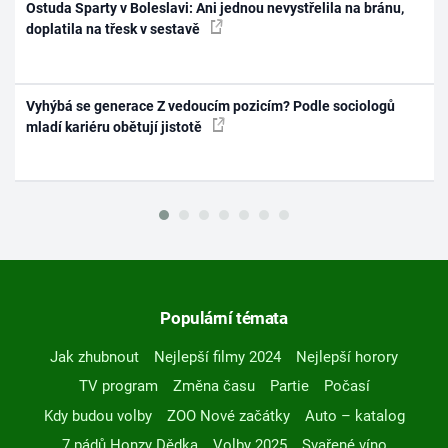
Ostuda Sparty v Boleslavi: Ani jednou nevystřelila na bránu,
doplatila na třesk v sestavě
Vyhýbá se generace Z vedoucím pozicím? Podle sociologů
mladí kariéru obětují jistotě
Populární témata
Jak zhubnout
Nejlepší filmy 2024
Nejlepší horory
TV program
Změna času
Partie
Počasí
Kdy budou volby
ZOO Nové začátky
Auto – katalog
7 pádů Honzy Dědka
Volby 2025
Svařené víno