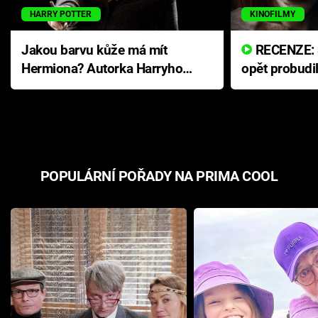
HARRY POTTER
KINOFILMY
Jakou barvu kůže má mít
RECENZE: Smrtelné zlo se
Hermiona? Autorka Harryho
opět probudi
Pottera přišla s ráznou
přichází s n
odpovědí
hororovou n
POPULÁRNÍ POŘADY NA PRIMA COOL