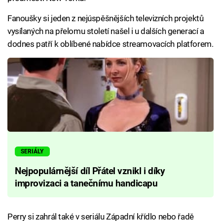
Fanoušky si jeden z nejúspěšnějších televizních projektů
vysílaných na přelomu století našel i u dalších generací a
dodnes patří k oblíbené nabídce streamovacích platforem.
SERIÁLY
Nejpopulárnější díl Přátel vznikl i díky
improvizaci a tanečnímu handicapu
Perry si zahrál také v seriálu Západní křídlo nebo řadě