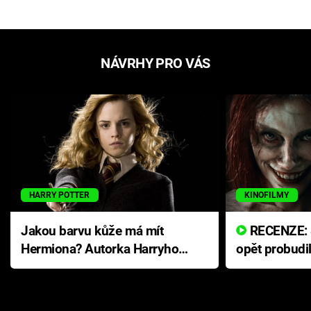
NÁVRHY PRO VÁS
HARRY POTTER
KINOFILMY
Jakou barvu kůže má mít
RECENZE: Smrtelné zlo se
Hermiona? Autorka Harryho
opět probudi
Pottera přišla s ráznou
přichází s n
odpovědí
hororovou n