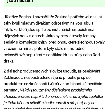
jsou nadšení
Již dříve Baginski naznačil, že Zaklínač potřeboval osekat
taky kvůli mladým divákům odrostlým na YouTubu a
TikToku, kteří jdou spíše po instantních emocích než
dějových souvislostech. Jako by neexistovaly fantasy
seriály s komplexní knižní předlohou, které zjednodušovaly
v rozumné míře a přitom byly stále mimořádně
celosvětově populární – například Hra o trůny nebo Rod
draka.
Z dalších producentových slov lze usoudit, že osekávání
Zaklínače a nesoustředěnost jeho příběhu je spíše
produktem nezkušenosti tvůrců v kombinaci s šibeničními
termíny.
„Někdy jsou změny důsledkem produkčního
chaosu, protože například onemocněl herec a jeho zápletku
je třeba během několika hodin upravit a přepsat, aby se
mohla druhý den natáčet, protože to není něco, kvůli čemu by