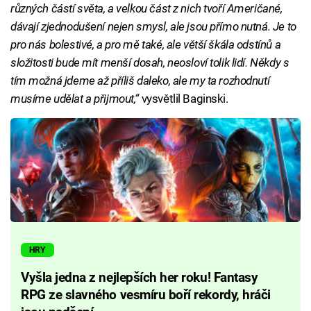
různých částí světa, a velkou část z nich tvoří Američané,
dávají zjednodušení nejen smysl, ale jsou přímo nutná. Je to
pro nás bolestivé, a pro mě také, ale větší škála odstínů a
složitosti bude mít menší dosah, neosloví tolik lidí. Někdy s
tím možná jdeme až příliš daleko, ale my ta rozhodnutí
musíme udělat a přijmout,“
vysvětlil Baginski.
HRY
Vyšla jedna z nejlepších her roku! Fantasy
RPG ze slavného vesmíru boří rekordy, hráči