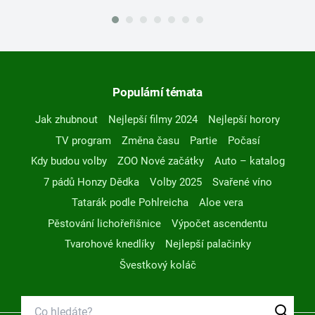
Populární témata
Jak zhubnout
Nejlepší filmy 2024
Nejlepší horory
TV program
Změna času
Partie
Počasí
Kdy budou volby
ZOO Nové začátky
Auto – katalog
7 pádů Honzy Dědka
Volby 2025
Svařené víno
Tatarák podle Pohlreicha
Aloe vera
Pěstování lichořeřišnice
Výpočet ascendentu
Tvarohové knedlíky
Nejlepší palačinky
Švestkový koláč