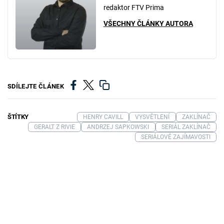
redaktor FTV Prima
VŠECHNY ČLÁNKY AUTORA
SDÍLEJTE ČLÁNEK
ŠTÍTKY
HENRY CAVILL
VYSVĚTLENÍ
ZAKLÍNAČ
GERALT Z RIVIE
ANDRZEJ SAPKOWSKI
SERIÁL ZAKLÍNAČ
SERIÁLOVÉ ZAJÍMAVOSTI