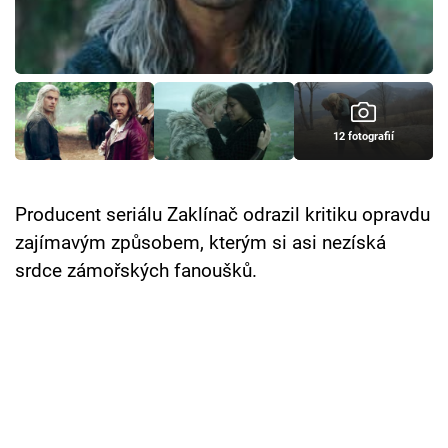
Cool Esport
Pořady
TV Program
12 fotografií
Sledujte prima+
Producent seriálu Zaklínač odrazil kritiku opravdu
Přihlášení
zajímavým způsobem, kterým si asi nezíská
srdce zámořských fanoušků.
Sledujte nás