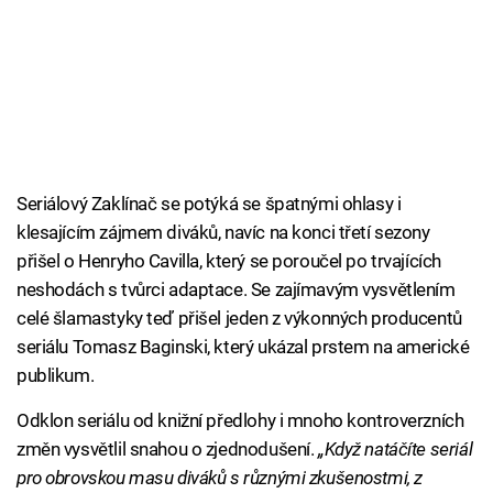
Seriálový Zaklínač se potýká se špatnými ohlasy i
klesajícím zájmem diváků, navíc na konci třetí sezony
přišel o Henryho Cavilla, který se poroučel po trvajících
neshodách s tvůrci adaptace. Se zajímavým vysvětlením
celé šlamastyky teď přišel jeden z výkonných producentů
seriálu Tomasz Baginski, který ukázal prstem na americké
publikum.
Odklon seriálu od knižní předlohy i mnoho kontroverzních
změn vysvětlil snahou o zjednodušení.
„Když natáčíte seriál
pro obrovskou masu diváků s různými zkušenostmi, z