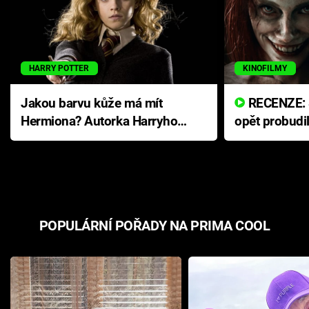
HARRY POTTER
KINOFILMY
Jakou barvu kůže má mít
RECENZE: Smrtelné zlo se
Hermiona? Autorka Harryho
opět probudi
Pottera přišla s ráznou
přichází s n
odpovědí
hororovou n
POPULÁRNÍ POŘADY NA PRIMA COOL