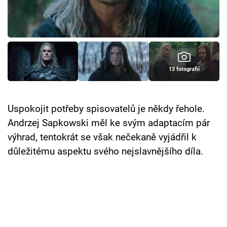
Cool Esport
Pořady
TV Program
13 fotografií
Sledujte prima+
Uspokojit potřeby spisovatelů je někdy řehole.
Přihlášení
Andrzej Sapkowski měl ke svým adaptacím pár
výhrad, tentokrát se však nečekaně vyjádřil k
důležitému aspektu svého nejslavnějšího díla.
Sledujte nás