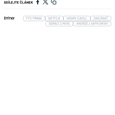
SDÍLEJTE ČLÁNEK
ŠTÍTKY
FTV PRIMA
NETFLIX
HENRY CAVILL
ZAKLÍNAČ
GERALT Z RIVIE
ANDRZEJ SAPKOWSKI