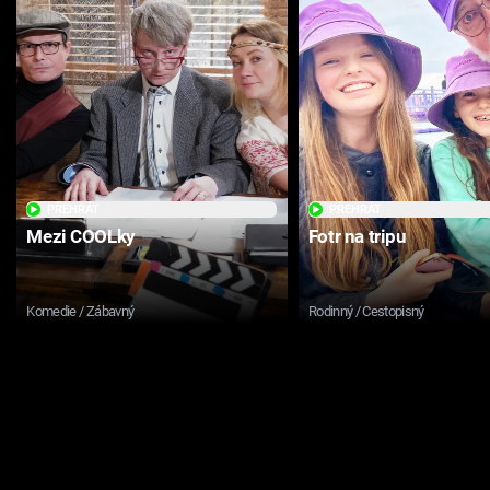
PŘEHRÁT
PŘEHRÁT
Mezi COOLky
Fotr na tripu
Komedie / Zábavný
Rodinný / Cestopisný