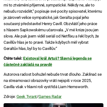
mi to ztvárnění příjemné, sympatické. Někdy ne, ale to
nebudu rozvádět,“ popisuje své pocity spisovatel, kterému
je zároveň velice sympatické, jak Geralta pojal jeho
současný představitel Henry Cavill. Obzvlášť jeho práce
s hlasem Sapkowskému učarovala. „V mé knize jsou jen
slova. Ale pak jsem viděl seriál od Netflixu a řekl bych, že
Cavillův hlas je to pravé. Takže kdybych měl vybrat
Geraltův hlas, byl by to Cavillův.“
Čtěte také:
Existoval král Artuš? Slavná legenda se
částečně zakládá na pravdě
Autorova radost bohužel nebude trvat dlouho. Zaklínač se
na streamovací obrazovky vrátí nejspíš v roce 2025,
Cavilla však v hlavní roli vystřídá Liam Hemsworth.
Zdroje:
Geek Tyrant
/
Games Radar