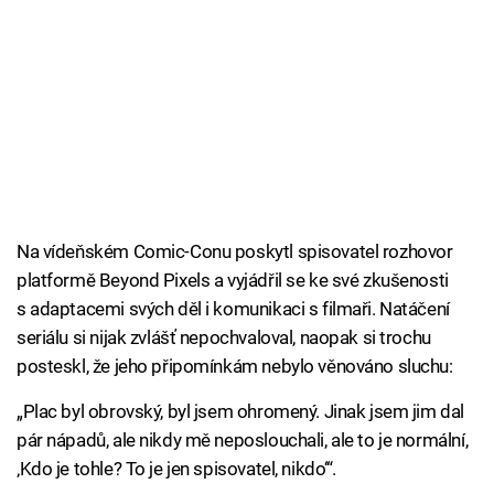
Na vídeňském Comic-Conu poskytl spisovatel rozhovor
platformě Beyond Pixels a vyjádřil se ke své zkušenosti
s adaptacemi svých děl i komunikaci s filmaři. Natáčení
seriálu si nijak zvlášť nepochvaloval, naopak si trochu
posteskl, že jeho připomínkám nebylo věnováno sluchu:
„Plac byl obrovský, byl jsem ohromený. Jinak jsem jim dal
pár nápadů, ale nikdy mě neposlouchali, ale to je normální,
‚Kdo je tohle? To je jen spisovatel, nikdo‘“.