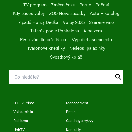
TV program
Změna času
Partie
Počasí
Kdy budou volby
ZOO Nové začátky
Auto – katalog
7 pádů Honzy Dědka
Volby 2025
Svařené víno
Tatarák podle Pohlreicha
Aloe vera
Pěstování lichořeřišnice
Výpočet ascendentu
Tvarohové knedlíky
Nejlepší palačinky
Švestkový koláč
O FTV Prima
Management
Volná místa
Press
Reklama
Castingy a výzvy
HbbTV
Kontakty