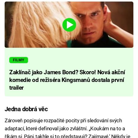
FILMY
Zaklínač jako James Bond? Skoro! Nová akční
komedie od režiséra Kingsmanů dostala první
trailer
Jedna dobrá věc
Zároveň popisuje rozpačité pocity při sledování svých
adaptací, které definoval jako zvláštní. „Koukám na to a
říkám si ‚Páni, takhle si to představují? Zajímavé.‘ Někdy je