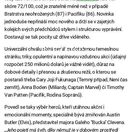
skóre 72/100, což je znatelně méně než v případě
Bratrstva neohrožených (87) i Pacifiku (86). Novinka
jednoduše nepřináší moc nového a drží se v zajetých
kolejích svých předchůdců stylem i strukturou vyprávění.
Dostavují se tak pocity už dříve viděného.
Univerzální chválu sbírá seriál za dotaženou řemeslnou
Failed to fetch
stránku, triky, opulentní a napínavou vzdušnou akci (údajný
rozpočet 250 milionů dolarů je vážně vidět), důraz na
dobové detaily i přesnou a zkušenou režii, o kterou se
postarali třeba Cary Joji Fukunaga (Temný případ, Není čas
zemřít), Anna Boden (Miliardy, Captain Marvel) či Timothy
Van Patten (Pacifik, Rodina Sopránů).
Povedl se taky výběr herců, kteří utáhnou akční i
emocionální momenty, speciálně bývá zmiňován Austin
Butler (Elvis), představitel majora Galeho "Bucka" Clevena.
„Jeho pojetí má švih, díky němuž je v dobovém prostředí