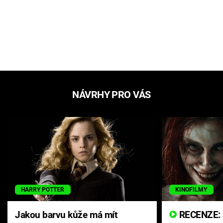
NÁVRHY PRO VÁS
HARRY POTTER
KINOFILMY
Jakou barvu kůže má mít
RECENZE: Smrtelné zlo se