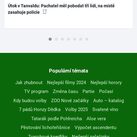
Útok v Tanvaldu: Pachatel měl pobodat tři lidi, na místě
zasahuje policie
Populární témata
Jak zhubnout
Nejlepší filmy 2024
Nejlepší horory
TV program
Změna času
Partie
Počasí
Kdy budou volby
ZOO Nové začátky
Auto – katalog
7 pádů Honzy Dědka
Volby 2025
Svařené víno
Tatarák podle Pohlreicha
Aloe vera
Pěstování lichořeřišnice
Výpočet ascendentu
Tvarohové knedlíky
Nejlepší palačinky