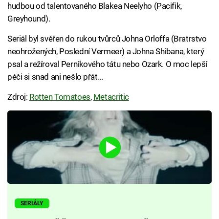
hudbou od talentovaného Blakea Neelyho (Pacifik,
Greyhound).
Seriál byl svěřen do rukou tvůrců Johna Orloffa (Bratrstvo
neohrožených, Poslední Vermeer) a Johna Shibana, který
psal a režíroval Perníkového tátu nebo Ozark. O moc lepší
péči si snad ani nešlo přát...
Zdroj:
Rotten Tomatoes
,
Metacritic
SERIÁLY