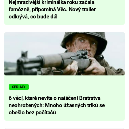
Nejmrazivější kriminálka roku začala
famózně, připomíná Věc. Nový trailer
odkrývá, co bude dál
SERIÁLY
6 věcí, které nevíte o natáčení Bratrstva
neohrožených: Mnoho úžasných triků se
obešlo bez počítačů