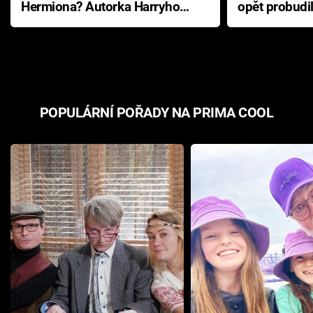
Hermiona? Autorka Harryho
opět probudi
Pottera přišla s ráznou
přichází s n
odpovědí
hororovou n
POPULÁRNÍ POŘADY NA PRIMA COOL