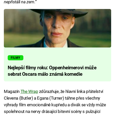
nepřistáli na zem.“
FILMY
Nejlepší filmy roku: Oppenheimerovi může
sebrat Oscara málo známá komedie
Magazín
The Wrap
zdůrazňuje, že hlavní linka přátelství
Clevena (Butler) a Egana (Turner) táhne přes všechny
výhrady film emocionálně kupředu a divák se vždy může
spolehnout na nervy drásající bitevní scény s pulzující