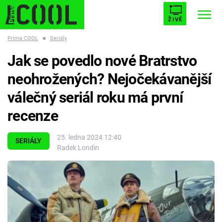
ŽIVĚ
Prima COOL
■
Seriály
STARHOUSE
BUFFY, PŘEMOŽITELKA UPÍRŮ
Trendy:
Jak se povedlo nové Bratrstvo
ESCAPE
PLNEJ KOTEL
AVENGERS 5
neohrožených? Nejočekávanější
válečný seriál roku má první
recenze
Témata
25. ledna 2024 12:40
SERIÁLY
Radek Londin
Filmy
Seriály
Hry