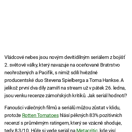
Vládcové nebes jsou novým devítidílným seriálem z bojišť
2. světové války, který navazuje na oceňované Bratrstvo
neohrožených a Pacifik, s nimiž sdílí hvězdné
producentské duo Stevena Spielberga a Toma Hankse. A
jelikož první dva díly zamíří na stream už v pátek 26. ledna,
jsou venku recenze zámořských kritiků. Jak seriál hodnotí?
Fanoušci válečných filmů a seriálů můžou zůstat v klidu,
protože
Rotten Tomatoes
hlásí pěkných 83% pozitivních
recenzí s průměrným ratingem, který se vzácně shoduje,
tedy 8,3/10. Hůře si vede seriál na
Metacritic
, kde visí