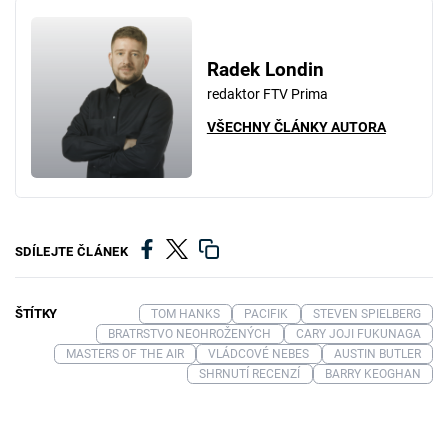
Radek Londin
redaktor FTV Prima
VŠECHNY ČLÁNKY AUTORA
SDÍLEJTE ČLÁNEK
ŠTÍTKY
TOM HANKS
PACIFIK
STEVEN SPIELBERG
BRATRSTVO NEOHROŽENÝCH
CARY JOJI FUKUNAGA
MASTERS OF THE AIR
VLÁDCOVÉ NEBES
AUSTIN BUTLER
SHRNUTÍ RECENZÍ
BARRY KEOGHAN