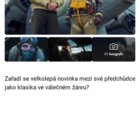
Cool Esport
Pořady
TV Program
Sledujte prima+
11 fotografií
Přihlášení
Zařadí se velkolepá novinka mezi své předchůdce
jako klasika ve válečném žánru?
Sledujte nás