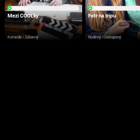
PŘEHRÁT
PŘEHRÁT
Mezi COOLky
Fotr na tripu
Komedie / Zábavný
Rodinný / Cestopisný