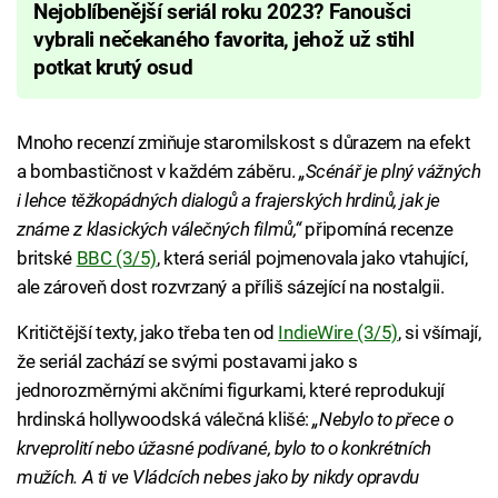
Nejoblíbenější seriál roku 2023? Fanoušci
vybrali nečekaného favorita, jehož už stihl
potkat krutý osud
Mnoho recenzí zmiňuje staromilskost s důrazem na efekt
a bombastičnost v každém záběru.
„Scénář je plný vážných
i lehce těžkopádných dialogů a frajerských hrdinů, jak je
známe z klasických válečných filmů,“
připomíná recenze
britské
BBC (3/5)
, která seriál pojmenovala jako vtahující,
ale zároveň dost rozvrzaný a příliš sázející na nostalgii.
Kritičtější texty, jako třeba ten od
IndieWire (3/5)
, si všímají,
že seriál zachází se svými postavami jako s
jednorozměrnými akčními figurkami, které reprodukují
hrdinská hollywoodská válečná klišé:
„Nebylo to přece o
krveprolití nebo úžasné podívané, bylo to o konkrétních
mužích. A ti ve Vládcích nebes jako by nikdy opravdu