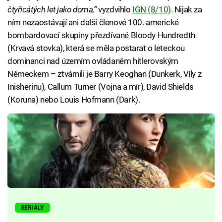
čtyřicátých let jako doma,“
vyzdvihlo
IGN (8/10)
. Nijak za
ním nezaostávají ani další členové 100. americké
bombardovací skupiny přezdívané Bloody Hundredth
(Krvavá stovka), která se měla postarat o leteckou
dominanci nad územím ovládaném hitlerovským
Německem – ztvárnili je Barry Keoghan (Dunkerk, Víly z
Inisherinu), Callum Turner (Vojna a mír), David Shields
(Koruna) nebo Louis Hofmann (Dark).
SERIÁLY